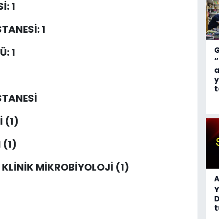
: 1
TANESİ: 1
: 1
“
a
y
t
STANESİ
 (1)
(1)
KLİNİK MİKROBİYOLOJİ (1)
A
D
t