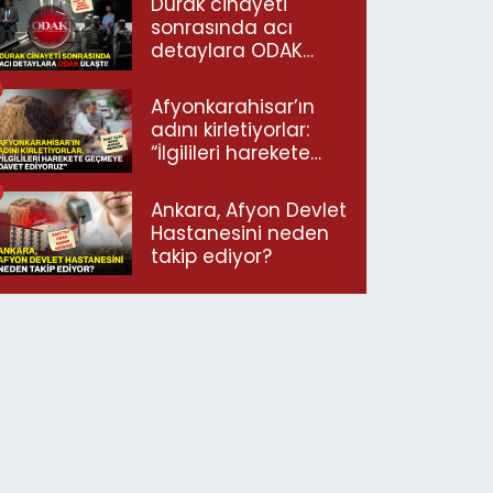
Durak cinayeti
sonrasında acı
detaylara ODAK
ulaştı!
Afyonkarahisar’ın
adını kirletiyorlar:
“İlgilileri harekete
geçmeye davet
ediyoruz”
Ankara, Afyon Devlet
Hastanesini neden
takip ediyor?