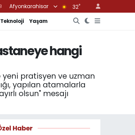
Afyonkarahisar
°
8
32
2
Teknoloji
Yaşam
8
3
hastaneye hangi
4
8
e yeni pratisyen ve uzman
lığı, yapılan atamalarla
ayırlı olsun" mesajı
Özel Haber