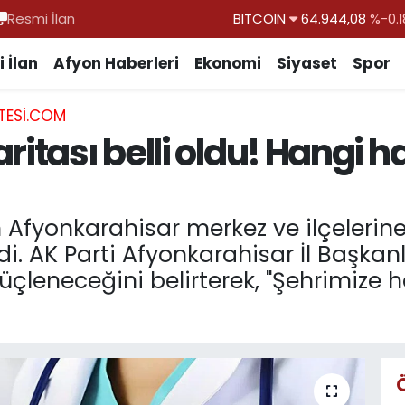
Resmi İlan
DOLAR
47,7436
%0.1
EURO
55,2510
%0.3
 İlan
Afyon Haberleri
Ekonomi
Siyaset
Spor
STERLİN
64,4811
%0.3
TESI.COM
GRAM ALTIN
6660.55
%0.0
ritası belli oldu! Hangi 
BİST100
13.779
%-1
BITCOIN
64.944,08
%-0.1
n Afyonkarahisar merkez ve ilçelerin
di. AK Parti Afyonkarahisar İl Başkan
üçleneceğini belirterek, "Şehrimize h