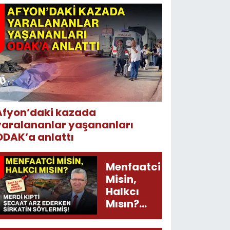
Afyon’daki kazada
yaralananlar yaşananları
ODAK’a anlattı
Menfaatci
Misin,
Halkcı
Mısın?
Merdi
Kıpti