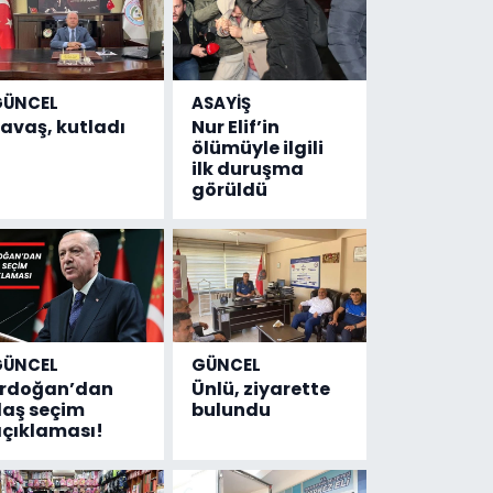
GÜNCEL
ASAYİŞ
avaş, kutladı
Nur Elif’in
ölümüyle ilgili
ilk duruşma
görüldü
GÜNCEL
GÜNCEL
Erdoğan’dan
Ünlü, ziyarette
laş seçim
bulundu
çıklaması!