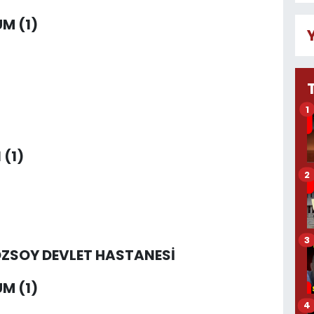
M (1)
1
 (1)
2
3
 ÖZSOY DEVLET HASTANESİ
M (1)
4