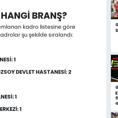
 HANGİ BRANŞ?
ımlanan kadro listesine göre
S
adrolar şu şekilde sıralandı:
ESİ: 1
ÖZSOY DEVLET HASTANESİ: 2
ESİ: 1
f
a
RKEZİ: 1