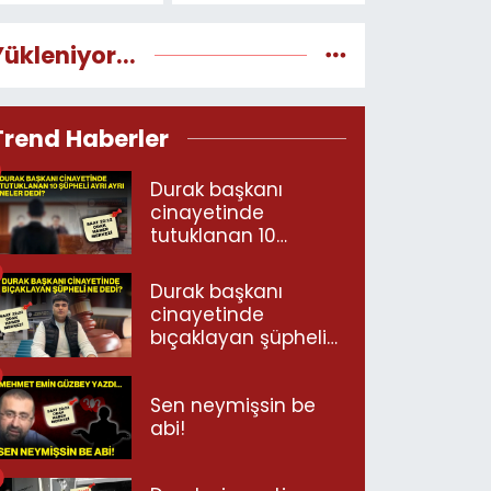
Yükleniyor...
Trend Haberler
Durak başkanı
cinayetinde
tutuklanan 10
şüpheli ayrı ayrı
neler dedi?
Durak başkanı
cinayetinde
bıçaklayan şüpheli
ne dedi?
Sen neymişsin be
abi!