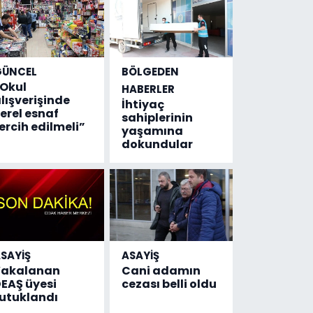
GÜNCEL
BÖLGEDEN
Okul
HABERLER
lışverişinde
İhtiyaç
erel esnaf
sahiplerinin
ercih edilmeli”
yaşamına
dokundular
SAYİŞ
ASAYİŞ
Yakalanan
Cani adamın
EAŞ üyesi
cezası belli oldu
utuklandı