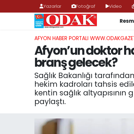
Yazarlar
Fotoğraf
Video
Resmi
AFYONKARAHİSAR HABERLERİ
Nöbetçi Eczaneler
Resmi İlan
Hava Durumu
AFYON HABER PORTALI WWW.ODAKGAZE
Afyon’un doktor ha
ASAYİŞ
Trafik Durumu
branş gelecek?
GÜNCEL
Süper Lig Puan Durumu ve Fikstür
Sağlık Bakanlığı tarafında
hekim kadroları tahsis edil
SİYASET
Tüm Manşetler
kentin sağlık altyapısının g
EĞİTİM
Son Dakika Haberleri
paylaştı.
MAGAZİN
Haber Arşivi
SAĞLIK