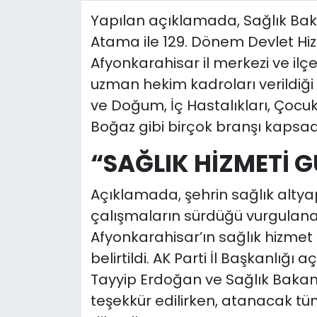
Yapılan açıklamada, Sağlık Baka
Atama ile 129. Dönem Devlet H
Afyonkarahisar il merkezi ve ilç
uzman hekim kadroları verildiği b
ve Doğum, İç Hastalıkları, Çocuk 
Boğaz gibi birçok branşı kapsadı
“SAĞLIK HİZMETİ 
Açıklamada, şehrin sağlık altya
çalışmaların sürdüğü vurgulanar
Afyonkarahisar’ın sağlık hizmet
belirtildi. AK Parti İl Başkanl
Tayyip Erdoğan ve Sağlık Bakan
teşekkür edilirken, atanacak tü