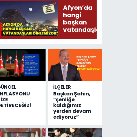
Şecaat
Afyon’da
Arz
hangi
Ederken
başkan
Sirkatin
vatandaşları
Söylermiş!
dinlemiyor?
GÜNCEL
İLÇELER
ENFLASYONU
Başkan Şahin,
İZE
“şenliğe
ETİRECEĞİZ!
kaldığımız
yerden devam
ediyoruz”