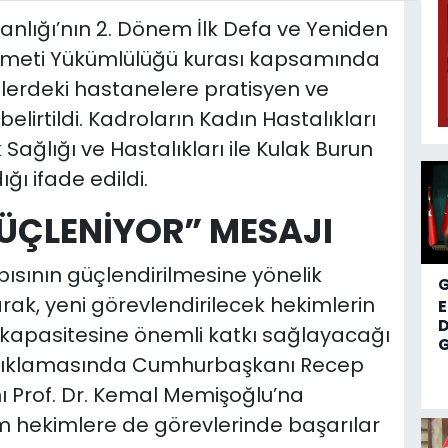
nlığı’nın 2. Dönem İlk Defa ve Yeniden
izmeti Yükümlülüğü kurası kapsamında
elerdeki hastanelere pratisyen ve
elirtildi. Kadroların Kadın Hastalıkları
Sağlığı ve Hastalıkları ile Kulak Burun
ğı ifade edildi.
GÜÇLENİYOR” MESAJI
pısının güçlendirilmesine yönelik
ak, yeni görevlendirilecek hekimlerin
D
 kapasitesine önemli katkı sağlayacağı
G
ığı açıklamasında Cumhurbaşkanı Recep
ı Prof. Dr. Kemal Memişoğlu’na
m hekimlere de görevlerinde başarılar