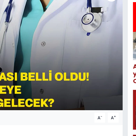
-
+
A
A