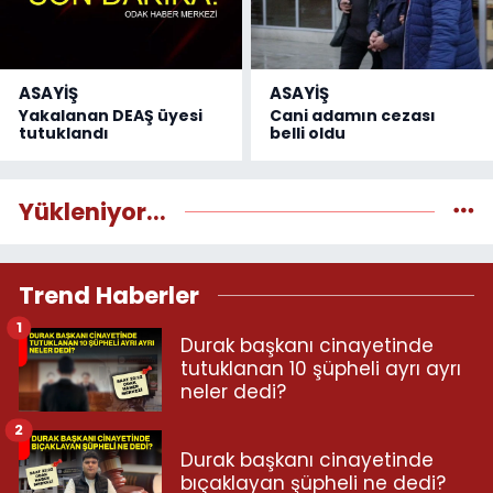
ASAYİŞ
ASAYİŞ
Yakalanan DEAŞ üyesi
Cani adamın cezası
tutuklandı
belli oldu
Yükleniyor...
Trend Haberler
1
Durak başkanı cinayetinde
tutuklanan 10 şüpheli ayrı ayrı
neler dedi?
2
Durak başkanı cinayetinde
bıçaklayan şüpheli ne dedi?