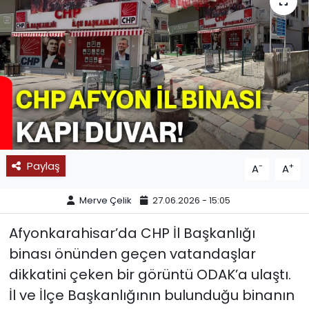
SPOR
11:11 MANŞET
Paylaş
-
+
A
A
Merve Çelik
27.06.2026 - 15:05
Afyonkarahisar’da CHP İl Başkanlığı
binası önünden geçen vatandaşlar
dikkatini çeken bir görüntü ODAK’a ulaştı.
İl ve İlçe Başkanlığının bulunduğu binanın