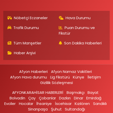
Nöbetçi Eczaneler
Hava Durumu
Trafik Durumu
Puan Durumu ve
Fikstür
Tüm Manşetler
Son Dakika Haberleri
Haber Arşivi
Afyon Haberleri
Afyon Namaz Vakitleri
Afyon Hava durumu
Lig Fikstürü
Künye
İletişim
Gizlilik Sözleşmesi
AFYONKARAHİSAR HABERLERİ
Başmakçı
Bayat
Bolvadin
Çay
Çobanlar
Dazkırı
Dinar
Emirdağ‎
Evciler‎
Hocalar
İhsaniye‎
İscehisar
Kızılören‎
Sandıklı‎
Sinanpaşa
Şuhut
Sultandağı