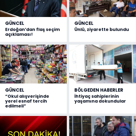
GÜNCEL
GÜNCEL
Erdoğan’dan flaş seçim
Ünlü, ziyarette bulundu
açıklaması!
GÜNCEL
BÖLGEDEN HABERLER
“Okul alışverişinde
İhtiyaç sahiplerinin
yerel esnaf tercih
yaşamına dokundular
edilmeli”