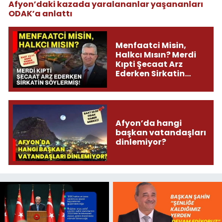
Afyon’daki kazada yaralananlar yaşananları
ODAK’a anlattı
Menfaatci Misin,
Halkcı Mısın? Merdi
Kıpti Şecaat Arz
Ederken Sirkatin
Söylermiş!
Afyon’da hangi
başkan vatandaşları
dinlemiyor?