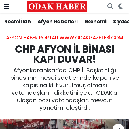
Resmi İlan
Afyon Haberleri
Ekonomi
Siyas
AFYONKARAHİSAR HABERLERİ
Nöbetçi Eczaneler
Resmi İlan
Hava Durumu
AFYON HABER PORTALI WWW.ODAKGAZETESI.COM
CHP AFYON İL BİNASI
ASAYİŞ
Trafik Durumu
KAPI DUVAR!
GÜNCEL
Süper Lig Puan Durumu ve Fikstür
Afyonkarahisar’da CHP İl Başkanlığı
binasının mesai saatlerinde kapalı ve
SİYASET
Tüm Manşetler
kapısına kilit vurulmuş olması
vatandaşların dikkatini çekti. ODAK’a
EĞİTİM
Son Dakika Haberleri
ulaşan bazı vatandaşlar, mevcut
yönetimi eleştirdi.
MAGAZİN
Haber Arşivi
SAĞLIK