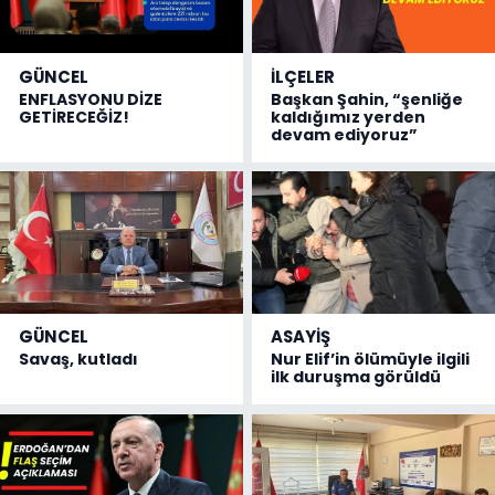
GÜNCEL
İLÇELER
ENFLASYONU DİZE
Başkan Şahin, “şenliğe
GETİRECEĞİZ!
kaldığımız yerden
devam ediyoruz”
GÜNCEL
ASAYİŞ
Savaş, kutladı
Nur Elif’in ölümüyle ilgili
ilk duruşma görüldü