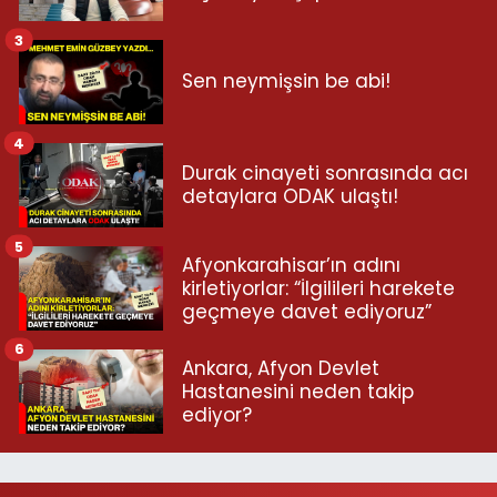
3
Sen neymişsin be abi!
4
Durak cinayeti sonrasında acı
detaylara ODAK ulaştı!
5
Afyonkarahisar’ın adını
kirletiyorlar: “İlgilileri harekete
geçmeye davet ediyoruz”
6
Ankara, Afyon Devlet
Hastanesini neden takip
ediyor?