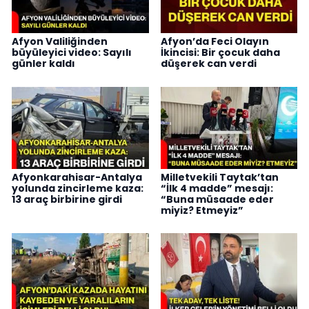
Afyon Valiliğinden
Afyon’da Feci Olayın
büyüleyici video: Sayılı
İkincisi: Bir çocuk daha
günler kaldı
düşerek can verdi
Afyonkarahisar-Antalya
Milletvekili Taytak’tan
yolunda zincirleme kaza:
“İlk 4 madde” mesajı:
13 araç birbirine girdi
“Buna müsaade eder
miyiz? Etmeyiz”