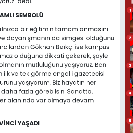
oruz" dedi.
1
LAMLI SEMBOLÜ
yalnızca bir eğitimin tamamlanmasını
 ve dayanışmanın da simgesi olduğunu
2
lımcılardan Gökhan Bızıkçı ise kampüs
ulmaz olduğuna dikkati çekerek, şöyle
olmanın mutluluğunu yaşıyoruz. Ben
3
ilk ve tek görme engelli gazetecisi
rurunu yaşıyorum. Biz hayatın her
i daha fazla görebilsin. Sanatta,
4
her alanında var olmaya devam
5
VİNCİ YAŞADI