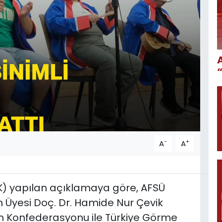
-
+
A
A
) yapılan açıklamaya göre, AFSÜ
im Üyesi Doç. Dr. Hamide Nur Çevik
m Konfederasyonu ile Türkiye Görme