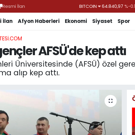
Resmi İlan
DOLAR
47,7436
%0.
EURO
55,2510
%0.
 İlan
Afyon Haberleri
Ekonomi
Siyaset
Spor
STERLİN
64,4811
%0.
TESI.COM
GRAM ALTIN
6660.55
gençler AFSÜ'de kep attı
BİST100
13.779
%-
BITCOIN
64.840,97
%-0.
leri Üniversitesinde (AFSÜ) özel gere
a alıp kep attı.