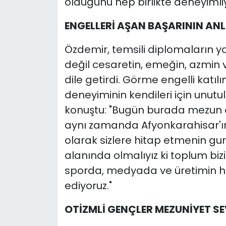
olduğunu hep birlikte deneyimliy
ENGELLERİ AŞAN BAŞARININ AN
Özdemir, temsili diplomaların 
değil cesaretin, emeğin, azmin
dile getirdi. Görme engelli katı
deneyiminin kendileri için unut
konuştu: "Bugün burada mezun 
aynı zamanda Afyonkarahisar'ın 
olarak sizlere hitap etmenin gu
alanında olmalıyız ki toplum biz
sporda, medyada ve üretimin 
ediyoruz."
OTİZMLİ GENÇLER MEZUNİYET SE