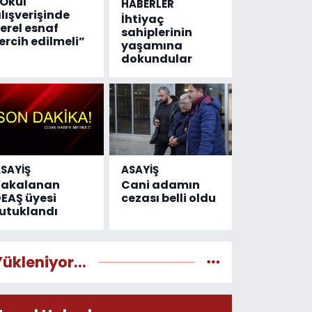
Okul
HABERLER
lışverişinde
İhtiyaç
erel esnaf
sahiplerinin
ercih edilmeli”
yaşamına
dokundular
SAYİŞ
ASAYİŞ
Yakalanan
Cani adamın
EAŞ üyesi
cezası belli oldu
utuklandı
Yükleniyor...