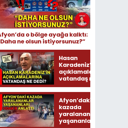
Afyon’da o bölge ayağa kalktı:
“Daha ne olsun istiyorsunuz?”
Hasan
Karadeniz’in
açıklamalarına
vatandaş ne
dedi?
Afyon’daki
kazada
yaralananlar
yaşananları
ODAK’a