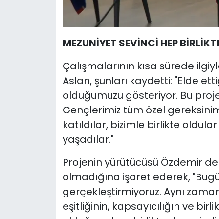
MEZUNİYET SEVİNCİ HEP BİRLİKT
Çalışmalarının kısa sürede ilgi
Aslan, şunları kaydetti: "Elde et
olduğumuzu gösteriyor. Bu proje
Gençlerimiz tüm özel gereksin
katıldılar, bizimle birlikte oldu
yaşadılar."
Projenin yürütücüsü Özdemir de
olmadığına işaret ederek, "Bugü
gerçekleştirmiyoruz. Aynı zamand
eşitliğinin, kapsayıcılığın ve bi