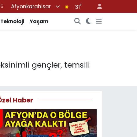
Afyonkarahisar
°
18
31
32
Teknoloji
Yaşam
38
%0
14
15
ksinimli gençler, temsili
Özel Haber