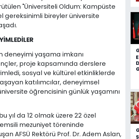
yürütülen "Üniversiteli Oldum: Kampüste
 gereksinimli bireyler üniversite
aşadı.
YİMLEDİLER
tim deneyimi yaşama imkanı
nçler, proje kapsamında derslere
D
G
ledi, sosyal ve kültürel etkinliklerde
 yaşayan katılımcılar, deneyimsel
niversite öğrencisinin günlük yaşamını
u yıl da 12 olmak üzere 22 özel
temsili mezuniyet töreninde
uşan AFSÜ Rektörü Prof. Dr. Adem Aslan,
S