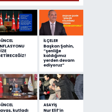
anlattı
GÜNCEL
İLÇELER
ENFLASYONU
Başkan Şahin,
İZE
“şenliğe
ETİRECEĞİZ!
kaldığımız
yerden devam
ediyoruz”
GÜNCEL
ASAYİŞ
avaş, kutladı
Nur Elif’in