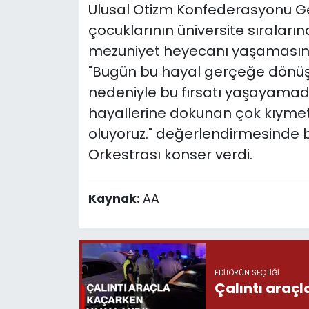
Ulusal Otizm Konfederasyonu Ge
çocuklarının üniversite sıraları
mezuniyet heyecanı yaşamasını yıl
"Bugün bu hayal gerçeğe dönüştü
nedeniyle bu fırsatı yaşayamad
hayallerine dokunan çok kıymetli
oluyoruz." değerlendirmesinde 
Orkestrası konser verdi.
Kaynak:
AA
EDITÖRÜN SEÇTIĞI
Çalıntı araç