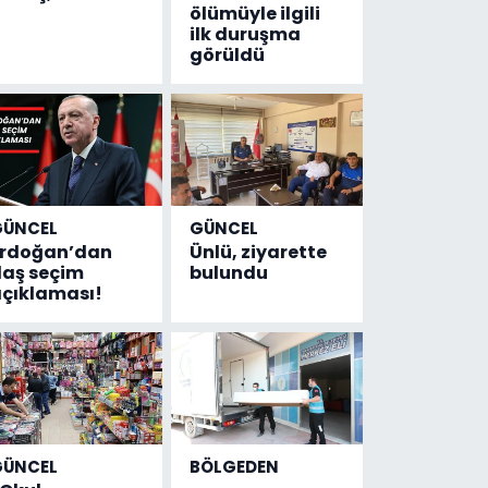
ölümüyle ilgili
ilk duruşma
görüldü
GÜNCEL
GÜNCEL
Erdoğan’dan
Ünlü, ziyarette
laş seçim
bulundu
çıklaması!
GÜNCEL
BÖLGEDEN