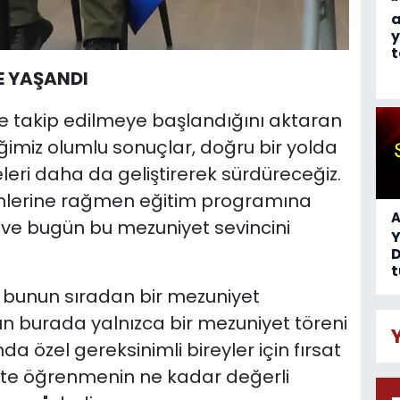
“
a
y
t
E YAŞANDI
yle takip edilmeye başlandığını aktaran
tiğimiz olumlu sonuçlar, doğru bir yolda
leri daha da geliştirerek sürdüreceğiz.
imlerine rağmen eğitim programına
A
lar ve bugün bu mezuniyet sevincini
D
t
 bunun sıradan bir mezuniyet
n burada yalnızca bir mezuniyet töreni
a özel gereksinimli bireyler için fırsat
rlikte öğrenmenin ne kadar değerli