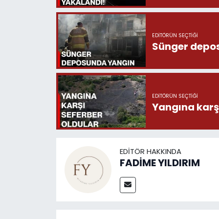
EDITÖRÜN SEÇTIĞI
Sünger depo
EDITÖRÜN SEÇTIĞI
Yangına karşı
EDITÖR HAKKINDA
FADİME YILDIRIM