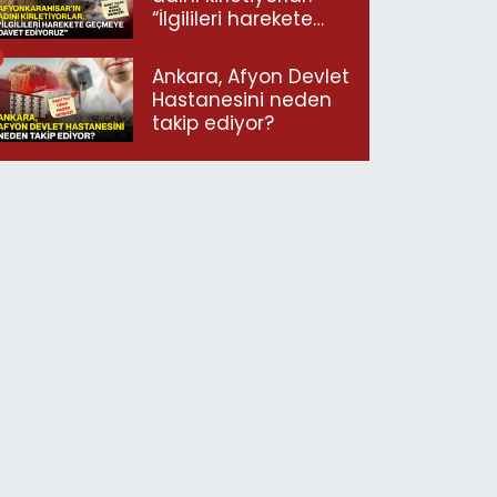
“İlgilileri harekete
geçmeye davet
ediyoruz”
Ankara, Afyon Devlet
Hastanesini neden
takip ediyor?