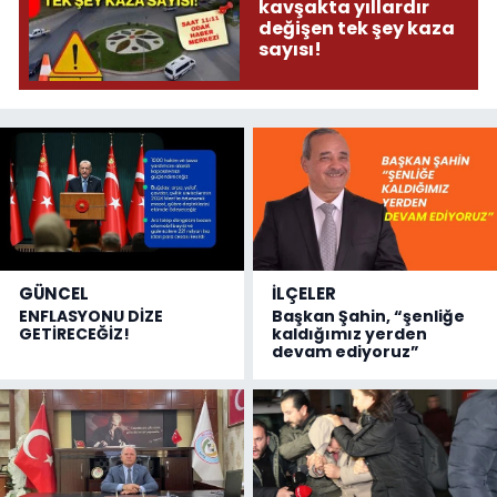
kavşakta yıllardır
değişen tek şey kaza
sayısı!
GÜNCEL
İLÇELER
ENFLASYONU DİZE
Başkan Şahin, “şenliğe
GETİRECEĞİZ!
kaldığımız yerden
devam ediyoruz”