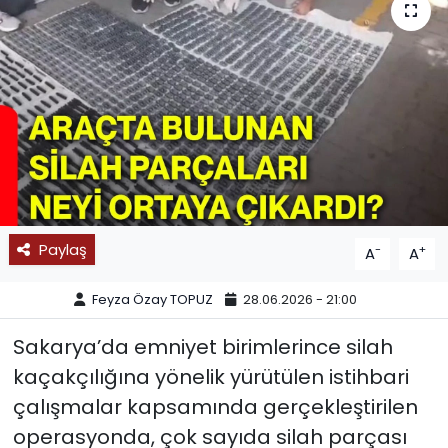
SPOR
11:11 MANŞET
Paylaş
-
+
A
A
Feyza Özay TOPUZ
28.06.2026 - 21:00
Sakarya’da emniyet birimlerince silah
kaçakçılığına yönelik yürütülen istihbari
çalışmalar kapsamında gerçekleştirilen
operasyonda, çok sayıda silah parçası