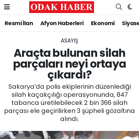
Resmi İlan
Afyon Haberleri
Ekonomi
Siyas
AFYONKARAHİSAR HABERLERİ
Nöbetçi Eczaneler
Resmi İlan
Hava Durumu
ASAYİŞ
Araçta bulunan silah
ASAYİŞ
Trafik Durumu
parçaları neyi ortaya
çıkardı?
GÜNCEL
Süper Lig Puan Durumu ve Fikstür
Sakarya’da polis ekiplerinin düzenlediği
SİYASET
Tüm Manşetler
silah kaçakçılığı operasyonunda, 847
tabanca üretilebilecek 2 bin 366 silah
EĞİTİM
Son Dakika Haberleri
parçası ele geçirilirken 3 şüpheli gözaltına
alındı.
MAGAZİN
Haber Arşivi
SAĞLIK