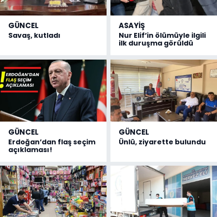
GÜNCEL
ASAYİŞ
Savaş, kutladı
Nur Elif’in ölümüyle ilgili
ilk duruşma görüldü
GÜNCEL
GÜNCEL
Erdoğan’dan flaş seçim
Ünlü, ziyarette bulundu
açıklaması!