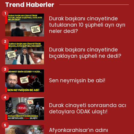
Trend Haberler
1
Durak başkanı cinayetinde
tutuklanan 10 şüpheli ayrı ayrı
neler dedi?
2
Durak başkanı cinayetinde
bıçaklayan şüpheli ne dedi?
3
Sen neymişsin be abi!
4
Durak cinayeti sonrasında acı
detaylara ODAK ulaştı!
5
Afyonkarahisar’ın adını