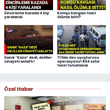
Zincirleme kazada 4 kişi
Komşu kavgası nasıl
yaralandı
ölümle bitti?
Sanık "Kaza" dedi, deliller
71 İlde dev uyuşturucu
cinayeti anlattı!
operasyonu! 844 zehir
taciri tutuklandı
Özel Haber