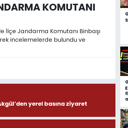
NDARMA KOMUTANI
S
ile İlçe Jandarma Komutanı Binbaşı
erek incelemelerde bulundu ve
f
a
ül’den yerel basına ziyaret