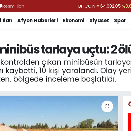
Resmi İlan
DOLAR
47,6006
%0.
EURO
55,0250
%0.
 İlan
Afyon Haberleri
Ekonomi
Siyaset
Spor
STERLİN
64,2398
%0
GRAM ALTIN
6513.94
%0.
nibüs tarlaya uçtu: 2 ölü
BİST100
13.768
%
BITCOIN
64.602,05
%0.
inde kontrolden çıkan minibüsün tar
ı kaybetti, 10 kişi yaralandı. Olay ye
ken, bölgede inceleme başlatıldı.