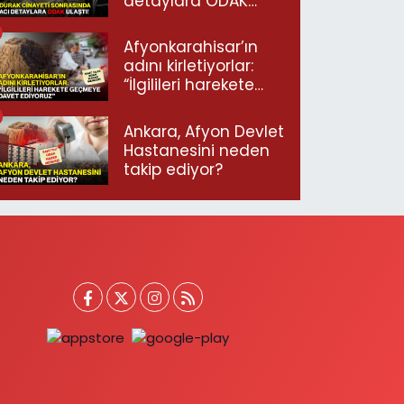
detaylara ODAK
ulaştı!
Afyonkarahisar’ın
adını kirletiyorlar:
“İlgilileri harekete
geçmeye davet
ediyoruz”
Ankara, Afyon Devlet
Hastanesini neden
takip ediyor?