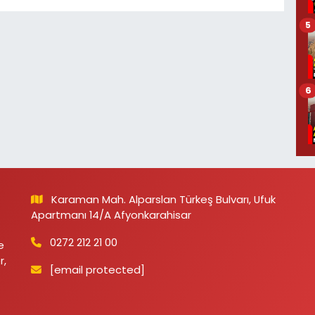
5
6
Karaman Mah. Alparslan Türkeş Bulvarı, Ufuk
Apartmanı 14/A Afyonkarahisar
0272 212 21 00
e
r,
[email protected]