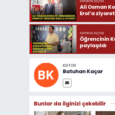
EDITÖRÜN SEÇTIĞI
Ali Osman Ko
Erol’a ziyaret
EDITÖRÜN SEÇTIĞI
Öğrencinin K
paylaşıldı
EDITÖR
Batuhan Kaçar
Bunlar da ilginizi çekebilir