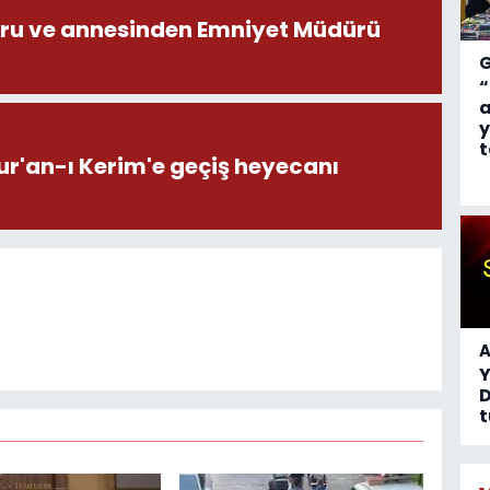
ru ve annesinden Emniyet Müdürü
“
a
y
t
ur'an-ı Kerim'e geçiş heyecanı
A
D
t