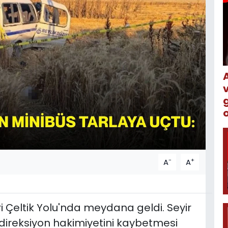
o
-
+
A
A
vri Çeltik Yolu'nda meydana geldi. Seyir
direksiyon hakimiyetini kaybetmesi