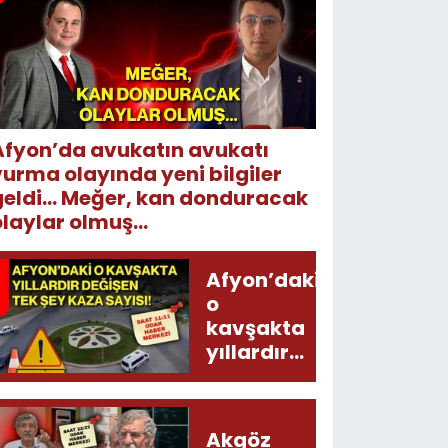
Afyon’da avukatın avukatı
vurma olayında yeni bilgiler
geldi... Meğer, kan donduracak
laylar olmuş...
Afyon’daki
o
kavşakta
yıllardır
değişen
tek şey
kaza
Akgöz