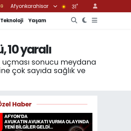
Afyonkarahisar
°
06
31
02
Teknoloji
Yaşam
.2
32
, 10 yaralı
48
69
laya uçması sonucu meydana
rine çok sayıda sağlık ve
Özel Haber