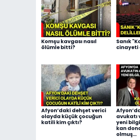
Komşu kavgası nasıl
Sanık "Ka
ölümle bitti?
cinayeti 
Afyon’daki dehşet verici
Afyon’d
olayda küçük çocuğun
avukatı 
katili kim çıktı?
yeni bilgi
kan dond
olmuş...