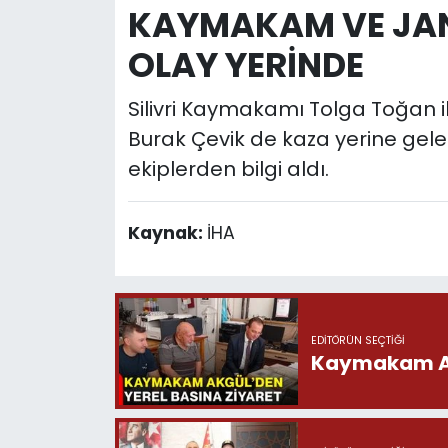
KAYMAKAM VE JA
OLAY YERİNDE
Silivri Kaymakamı Tolga Toğan 
Burak Çevik de kaza yerine gel
ekiplerden bilgi aldı.
Kaynak:
İHA
EDITÖRÜN SEÇTIĞI
Kaymakam Akg