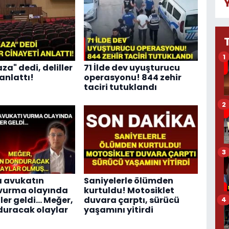
1
za" dedi, deliller
71 İlde dev uyuşturucu
anlattı!
operasyonu! 844 zehir
taciri tutuklandı
2
3
a avukatın
Saniyelerle ölümden
vurma olayında
kurtuldu! Motosiklet
ler geldi... Meğer,
duvara çarptı, sürücü
4
uracak olaylar
yaşamını yitirdi