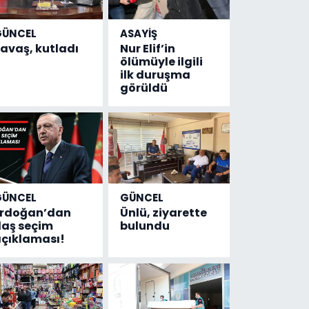
GÜNCEL
ASAYİŞ
avaş, kutladı
Nur Elif’in
ölümüyle ilgili
ilk duruşma
görüldü
GÜNCEL
GÜNCEL
Erdoğan’dan
Ünlü, ziyarette
laş seçim
bulundu
çıklaması!