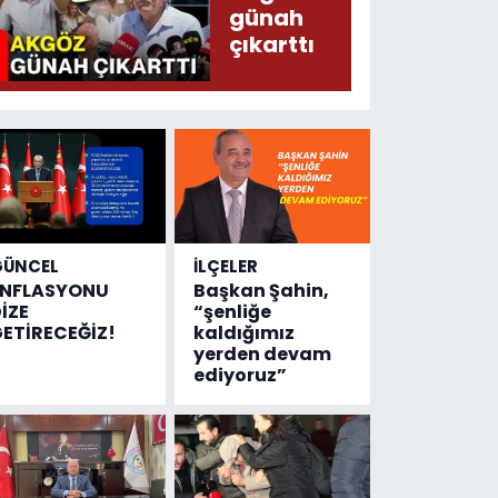
sayısı!
günah
çıkarttı
GÜNCEL
İLÇELER
ENFLASYONU
Başkan Şahin,
İZE
“şenliğe
ETİRECEĞİZ!
kaldığımız
yerden devam
ediyoruz”