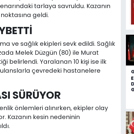
enarındaki tarlaya savruldu. Kazanın
noktasına geldi.
AYBETTİ
a ve sağlık ekipleri sevk edildi. Sağlık
azada Melek Düzgün (80) ile Murat
 belirlendi. Yaralanan 10 kişi ise ilk
lanslarla çevredeki hastanelere
D
G
ASI SÜRÜYOR
ik önlemleri alınırken, ekipler olay
or. Kazanın kesin nedeninin
ldı.