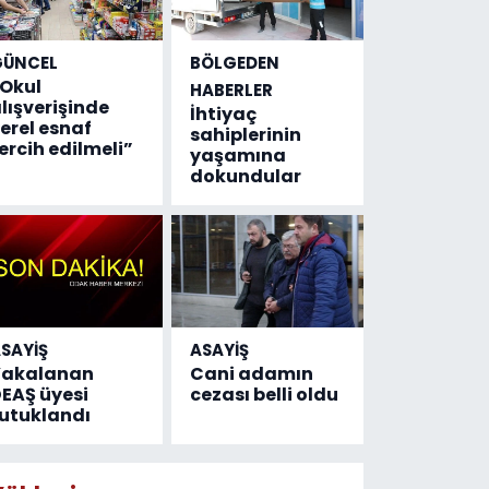
GÜNCEL
BÖLGEDEN
Okul
HABERLER
lışverişinde
İhtiyaç
erel esnaf
sahiplerinin
ercih edilmeli”
yaşamına
dokundular
SAYİŞ
ASAYİŞ
Yakalanan
Cani adamın
EAŞ üyesi
cezası belli oldu
utuklandı