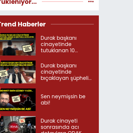
Yükleniyor...
Trend Haberler
Durak başkanı
cinayetinde
tutuklanan 10
şüpheli ayrı ayrı
neler dedi?
Durak başkanı
cinayetinde
bıçaklayan şüpheli
ne dedi?
Sen neymişsin be
abi!
Durak cinayeti
sonrasında acı