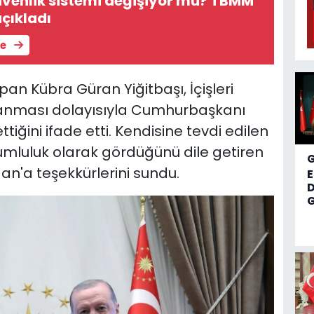
venlik sistemi değişiyor mu? TBMM
çıkladı
le
an Kübra Güran Yiğitbaşı, İçişleri
tanması dolayısıyla Cumhurbaşkanı
tiğini ifade etti. Kendisine tevdi edilen
umluluk olarak gördüğünü dile getiren
n'a teşekkürlerini sundu.
D
G