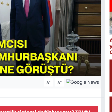
-
+
A
A