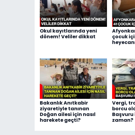
Okul kayıtlarında yeni
Afyonkar
dönem! Veliler dikkat
çocuk iç
heyecan
Bakanlık Anıtkabir
Vergi, tr
ziyaretiyle tanınan
borcu ol
Doğan ailesi için nasıl
Başvuru 
harekete geçti?
zaman?