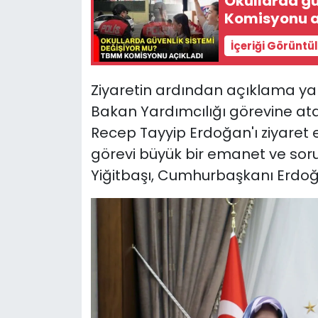
Okullarda gü
Komisyonu a
İçeriği Görüntü
Ziyaretin ardından açıklama yap
Bakan Yardımcılığı görevine a
Recep Tayyip Erdoğan'ı ziyaret et
görevi büyük bir emanet ve sor
Yiğitbaşı, Cumhurbaşkanı Erdoğa