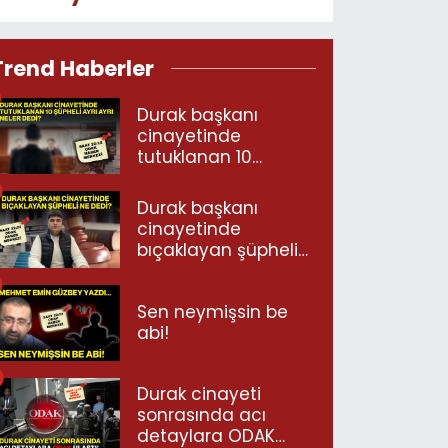
Trend Haberler
Durak başkanı
cinayetinde
tutuklanan 10
şüpheli ayrı ayrı
neler dedi?
Durak başkanı
cinayetinde
bıçaklayan şüpheli
ne dedi?
Sen neymişsin be
abi!
Durak cinayeti
sonrasında acı
detaylara ODAK