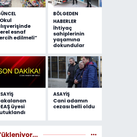
GÜNCEL
BÖLGEDEN
Okul
HABERLER
lışverişinde
İhtiyaç
erel esnaf
sahiplerinin
ercih edilmeli”
yaşamına
dokundular
SAYİŞ
ASAYİŞ
Yakalanan
Cani adamın
EAŞ üyesi
cezası belli oldu
utuklandı
Yükleniyor...