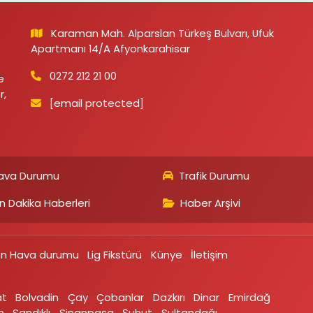
Karaman Mah. Alparslan Türkeş Bulvarı, Ufuk
Apartmanı 14/A Afyonkarahisar
0272 212 21 00
e
r,
[email protected]
ava Durumu
Trafik Durumu
n Dakika Haberleri
Haber Arşivi
on Hava durumu
Lig Fikstürü
Künye
İletişim
at
Bolvadin
Çay
Çobanlar
Dazkırı
Dinar
Emirdağ‎
‎
Sandıklı‎
Sinanpaşa
Şuhut
Sultandağı