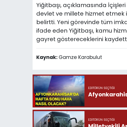
Yiğitbaşı, açıklamasında İçişleri
devlet ve millete hizmet etmek i
belirtti. Yeni görevinde tüm i
ifade eden Yiğitbaşı, kamu hizmet
gayret göstereceklerini kaydetti
Kaynak:
Gamze Karabulut
EDITÖRÜN SEÇTIĞI
Afyonkarahis
EDITÖRÜN SEÇTIĞI
Milletvekili 