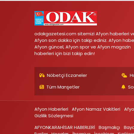
odakgazetesi.com sitemizi Afyon haberleri v
Afyon son dakika için takip ediniz. Afyon habe
Afyon güncel, Afyon spor ve Afyon magazin
haberleri için bizi takip edin!
Nöbetçi Eczaneler
H
Tüm Manşetler
So
Afyon Haberleri
Afyon Namaz Vakitleri
Afy
Gizlilik Sözleşmesi
AFYONKARAHİSAR HABERLERİ
Başmakçı
Bay
Evciler‎
Hocalar
İhsaniye‎
İscehisar
Kızılören