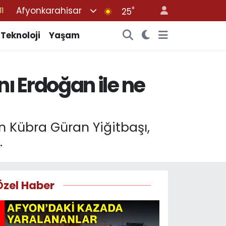
Afyonkarahisar
°
8
25
2
Teknoloji
Yaşam
8
3
ı Erdoğan ile ne
4
11
n Kübra Güran Yiğitbaşı,
.
Özel Haber