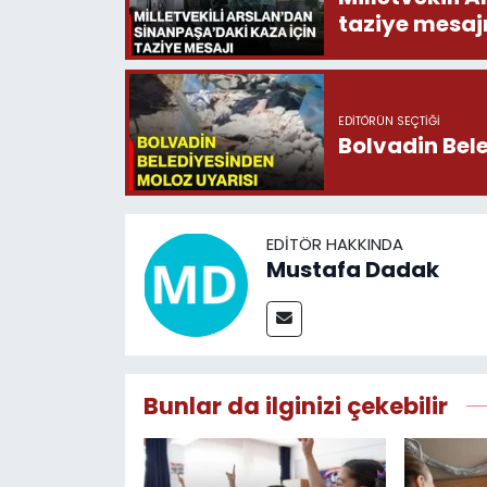
taziye mesaj
EDITÖRÜN SEÇTIĞI
Bolvadin Bel
EDITÖR HAKKINDA
Mustafa Dadak
Bunlar da ilginizi çekebilir