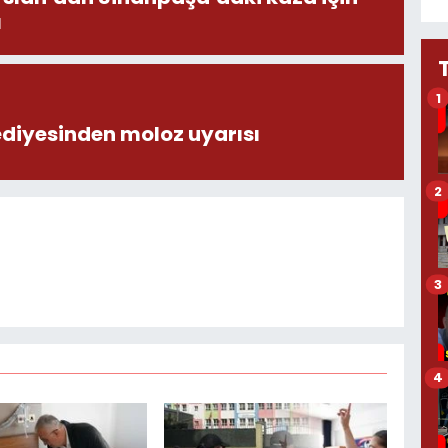
ı
1
ediyesinden moloz uyarısı
2
3
4