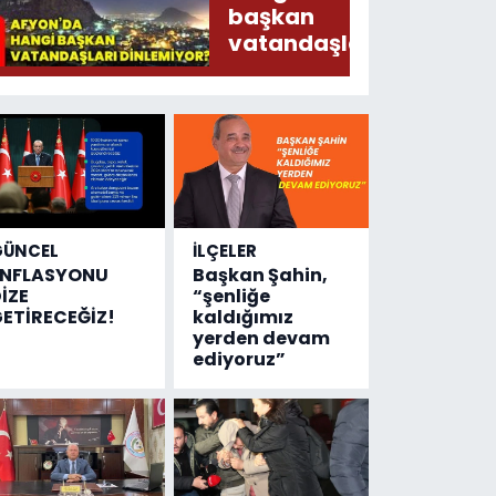
Ederken
başkan
Sirkatin
vatandaşları
Söylermiş!
dinlemiyor?
GÜNCEL
İLÇELER
ENFLASYONU
Başkan Şahin,
İZE
“şenliğe
ETİRECEĞİZ!
kaldığımız
yerden devam
ediyoruz”