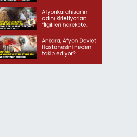
ulaştı!
Afyonkarahisar’ın
adını kirletiyorlar:
“İlgilileri harekete
geçmeye davet
ediyoruz”
Ankara, Afyon Devlet
Hastanesini neden
takip ediyor?