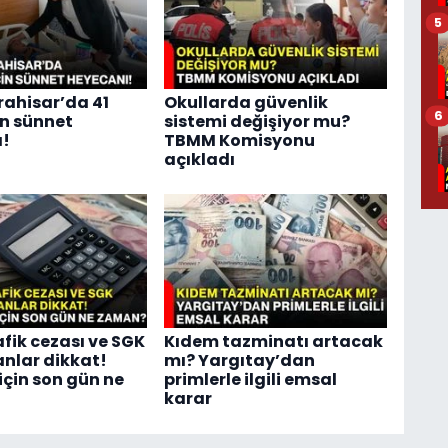
5
ahisar’da 41
Okullarda güvenlik
6
in sünnet
sistemi değişiyor mu?
ı!
TBMM Komisyonu
açıkladı
afik cezası ve SGK
Kıdem tazminatı artacak
anlar dikkat!
mı? Yargıtay’dan
için son gün ne
primlerle ilgili emsal
karar