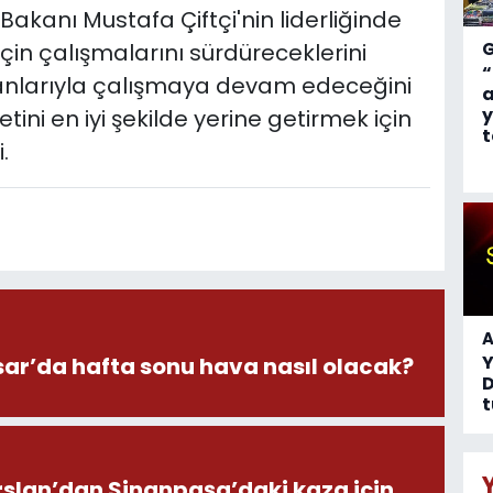
 Bakanı Mustafa Çiftçi'nin liderliğinde
çin çalışmalarını sürdüreceklerini
“
mkanlarıyla çalışmaya devam edeceğini
a
y
ini en iyi şekilde yerine getirmek için
t
.
A
ar’da hafta sonu hava nasıl olacak?
D
t
Arslan’dan Sinanpaşa’daki kaza için