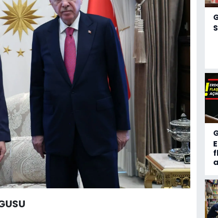
S
f
a
RGUSU