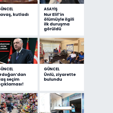
GÜNCEL
ASAYİŞ
avaş, kutladı
Nur Elif’in
ölümüyle ilgili
ilk duruşma
görüldü
GÜNCEL
GÜNCEL
Erdoğan’dan
Ünlü, ziyarette
laş seçim
bulundu
çıklaması!