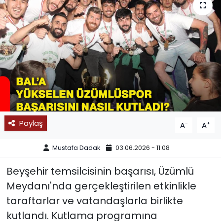
SPOR
11:11 MANŞET
Paylaş
-
+
A
A
Mustafa Dadak
03.06.2026 - 11:08
Beyşehir temsilcisinin başarısı, Üzümlü
Meydanı'nda gerçekleştirilen etkinlikle
taraftarlar ve vatandaşlarla birlikte
kutlandı. Kutlama programına