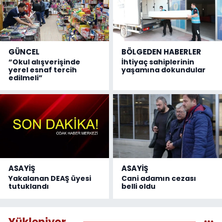
GÜNCEL
BÖLGEDEN HABERLER
“Okul alışverişinde
İhtiyaç sahiplerinin
yerel esnaf tercih
yaşamına dokundular
edilmeli”
ASAYİŞ
ASAYİŞ
Yakalanan DEAŞ üyesi
Cani adamın cezası
tutuklandı
belli oldu
Yükleniyor...