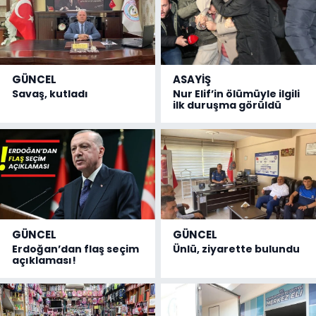
GÜNCEL
ASAYİŞ
Savaş, kutladı
Nur Elif’in ölümüyle ilgili
ilk duruşma görüldü
GÜNCEL
GÜNCEL
Erdoğan’dan flaş seçim
Ünlü, ziyarette bulundu
açıklaması!