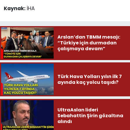
Kaynak:
İHA
Arslan’dan TBMM mesajı:
“Türkiye için durmadan
çalışmaya devam”
Türk Hava Yolları yılın ilk 7
ayında kaç yolcu taşıdı?
UltraAslan lideri
Sebahattin Şirin gözaltına
alındı