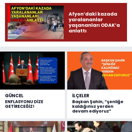
Afyon’daki kazada
yaralananlar
yaşananları ODAK’a
anlattı
GÜNCEL
İLÇELER
ENFLASYONU DİZE
Başkan Şahin, “şenliğe
GETİRECEĞİZ!
kaldığımız yerden
devam ediyoruz”