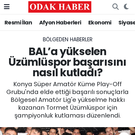
Resmi İlan
Afyon Haberleri
Ekonomi
Siyas
AFYONKARAHİSAR HABERLERİ
Nöbetçi Eczaneler
Resmi İlan
Hava Durumu
BÖLGEDEN HABERLER
BAL’a yükselen
ASAYİŞ
Trafik Durumu
Üzümlüspor başarısını
nasıl kutladı?
GÜNCEL
Süper Lig Puan Durumu ve Fikstür
Konya Süper Amatör Küme Play-Off
SİYASET
Tüm Manşetler
Grubu'nda elde ettiği başarılı sonuçlarla
Bölgesel Amatör Lig'e yükselme hakkı
EĞİTİM
Son Dakika Haberleri
kazanan Tormet Üzümlüspor için
şampiyonluk kutlaması düzenlendi.
MAGAZİN
Haber Arşivi
SAĞLIK