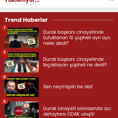
Trend Haberler
1
Durak başkanı cinayetinde
tutuklanan 10 şüpheli ayrı ayrı
neler dedi?
2
Durak başkanı cinayetinde
bıçaklayan şüpheli ne dedi?
3
Sen neymişsin be abi!
4
Durak cinayeti sonrasında acı
detaylara ODAK ulaştı!