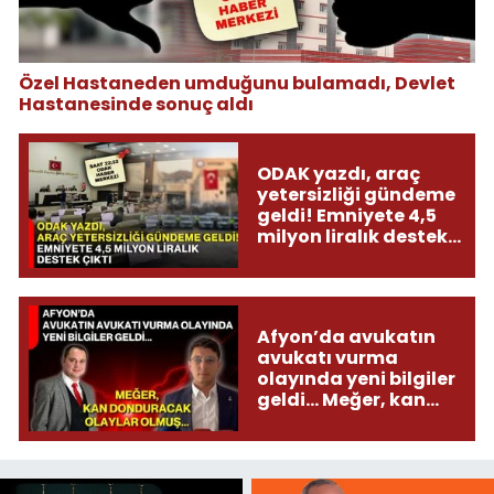
Özel Hastaneden umduğunu bulamadı, Devlet
Hastanesinde sonuç aldı
ODAK yazdı, araç
yetersizliği gündeme
geldi! Emniyete 4,5
milyon liralık destek
çıktı
Afyon’da avukatın
avukatı vurma
olayında yeni bilgiler
geldi... Meğer, kan
donduracak olaylar
olmuş...