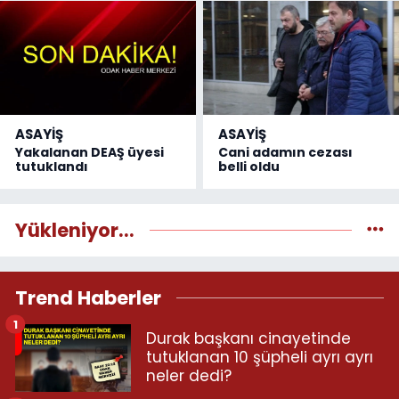
ASAYİŞ
ASAYİŞ
Yakalanan DEAŞ üyesi
Cani adamın cezası
tutuklandı
belli oldu
Yükleniyor...
Trend Haberler
1
Durak başkanı cinayetinde
tutuklanan 10 şüpheli ayrı ayrı
neler dedi?