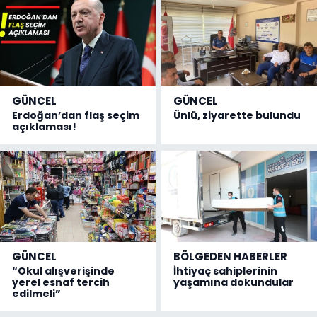
GÜNCEL
GÜNCEL
Erdoğan’dan flaş seçim
Ünlü, ziyarette bulundu
açıklaması!
GÜNCEL
BÖLGEDEN HABERLER
“Okul alışverişinde
İhtiyaç sahiplerinin
yerel esnaf tercih
yaşamına dokundular
edilmeli”