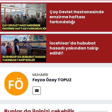
Çay Devlet Hastanesinde
emzirme haftası
farkındalığı
İscehisar’da hububat
hasadı yakından takip
edildi!
MUHABIR
Feyza Özay TOPUZ
Bunlar da ilginizi çekebilir