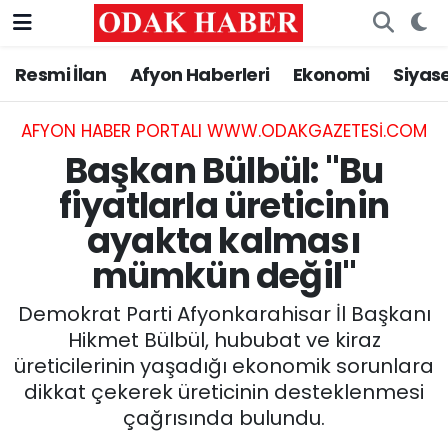
Resmi İlan
Afyon Haberleri
Ekonomi
Siyas
AFYONKARAHİSAR HABERLERİ
Nöbetçi Eczaneler
Resmi İlan
Hava Durumu
AFYON HABER PORTALI WWW.ODAKGAZETESI.COM
Başkan Bülbül: "Bu
ASAYİŞ
Trafik Durumu
fiyatlarla üreticinin
ayakta kalması
GÜNCEL
Süper Lig Puan Durumu ve Fikstür
mümkün değil"
SİYASET
Tüm Manşetler
Demokrat Parti Afyonkarahisar İl Başkanı
EĞİTİM
Son Dakika Haberleri
Hikmet Bülbül, hububat ve kiraz
üreticilerinin yaşadığı ekonomik sorunlara
MAGAZİN
Haber Arşivi
dikkat çekerek üreticinin desteklenmesi
çağrısında bulundu.
SAĞLIK