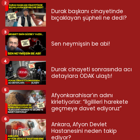
2
Durak başkanı cinayetinde
bıçaklayan şüpheli ne dedi?
3
Sen neymişsin be abi!
4
Durak cinayeti sonrasında acı
detaylara ODAK ulaştı!
5
Afyonkarahisar’ın adını
kirletiyorlar: “İlgilileri harekete
geçmeye davet ediyoruz”
6
Ankara, Afyon Devlet
Hastanesini neden takip
ediyor?