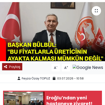
SPOR
11:11 MANŞET
Paylaş
-
+
A
A
Feyza Özay TOPUZ
03.07.2026 - 10:58
Eroğlu’ndan yeni
hastaneye ziyaret!