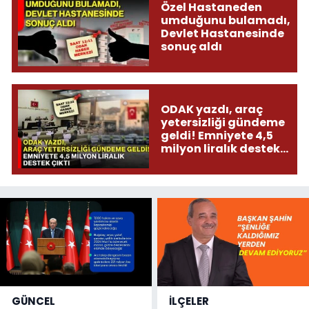
Özel Hastaneden
umduğunu bulamadı,
Devlet Hastanesinde
sonuç aldı
ODAK yazdı, araç
yetersizliği gündeme
geldi! Emniyete 4,5
milyon liralık destek
çıktı
GÜNCEL
İLÇELER