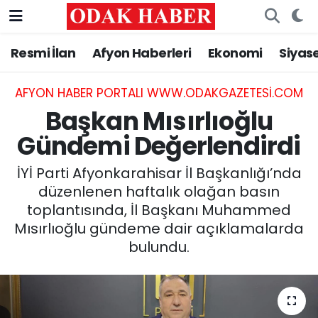
Resmi İlan
Afyon Haberleri
Ekonomi
Siyas
AFYONKARAHİSAR HABERLERİ
Nöbetçi Eczaneler
Resmi İlan
Hava Durumu
AFYON HABER PORTALI WWW.ODAKGAZETESI.COM
Başkan Mısırlıoğlu
ASAYİŞ
Trafik Durumu
Gündemi Değerlendirdi
GÜNCEL
Süper Lig Puan Durumu ve Fikstür
İYİ Parti Afyonkarahisar İl Başkanlığı’nda
düzenlenen haftalık olağan basın
SİYASET
Tüm Manşetler
toplantısında, İl Başkanı Muhammed
Mısırlıoğlu gündeme dair açıklamalarda
EĞİTİM
Son Dakika Haberleri
bulundu.
MAGAZİN
Haber Arşivi
SAĞLIK