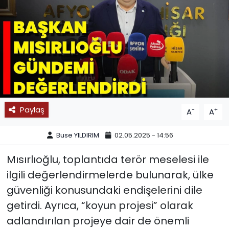
SPOR
11:11 MANŞET
Paylaş
-
+
A
A
Buse YILDIRIM
02.05.2025 - 14:56
Mısırlıoğlu, toplantıda terör meselesi ile
ilgili değerlendirmelerde bulunarak, ülke
güvenliği konusundaki endişelerini dile
getirdi. Ayrıca, “koyun projesi” olarak
adlandırılan projeye dair de önemli