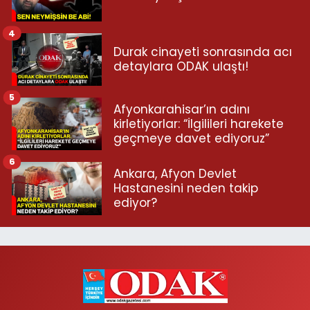
4
Durak cinayeti sonrasında acı
detaylara ODAK ulaştı!
5
Afyonkarahisar’ın adını
kirletiyorlar: “İlgilileri harekete
geçmeye davet ediyoruz”
6
Ankara, Afyon Devlet
Hastanesini neden takip
ediyor?