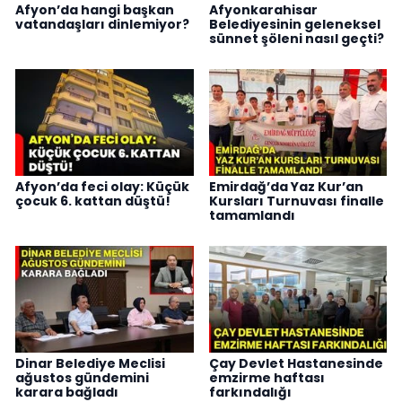
Afyon’da hangi başkan
Afyonkarahisar
vatandaşları dinlemiyor?
Belediyesinin geleneksel
sünnet şöleni nasıl geçti?
Afyon’da feci olay: Küçük
Emirdağ’da Yaz Kur’an
çocuk 6. kattan düştü!
Kursları Turnuvası finalle
tamamlandı
Dinar Belediye Meclisi
Çay Devlet Hastanesinde
ağustos gündemini
emzirme haftası
karara bağladı
farkındalığı