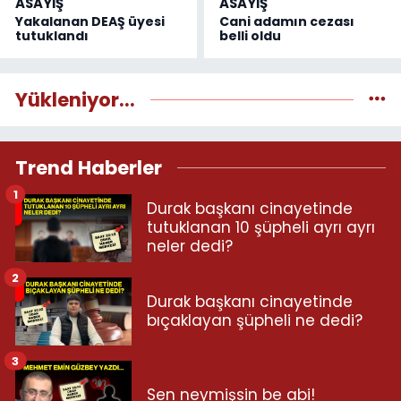
ASAYİŞ
ASAYİŞ
Yakalanan DEAŞ üyesi
Cani adamın cezası
tutuklandı
belli oldu
Yükleniyor...
Trend Haberler
1
Durak başkanı cinayetinde
tutuklanan 10 şüpheli ayrı ayrı
neler dedi?
2
Durak başkanı cinayetinde
bıçaklayan şüpheli ne dedi?
3
Sen neymişsin be abi!