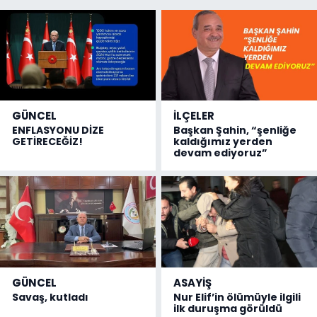
GÜNCEL
İLÇELER
ENFLASYONU DİZE
Başkan Şahin, “şenliğe
GETİRECEĞİZ!
kaldığımız yerden
devam ediyoruz”
GÜNCEL
ASAYİŞ
Savaş, kutladı
Nur Elif’in ölümüyle ilgili
ilk duruşma görüldü