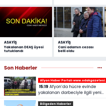
ASAYİŞ
ASAYİŞ
Yakalanan DEAŞ üyesi
Cani adamın cezası
tutuklandı
belli oldu
Son Haberler
Afyon Haber Portalı www.odakgazetesi
15:19
Afyon’da hücre evinde
yakalanan darbeciyle ilgili yeni
gelişme!
Bölgeden Haberler