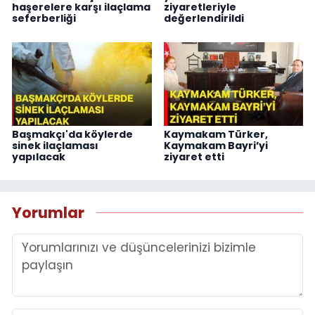
haşerelere karşı ilaçlama
ziyaretleriyle
seferberliği
değerlendirildi
Başmakçı'da köylerde
Kaymakam Türker,
sinek ilaçlaması
Kaymakam Bayri’yi
yapılacak
ziyaret etti
Yorumlar