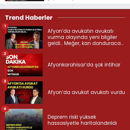
Trend Haberler
1
Afyon’da avukatın avukatı
vurma olayında yeni bilgiler
geldi... Meğer, kan donduracak
olaylar olmuş...
2
Afyonkarahisar’da şok intihar
3
Afyon’da avukat avukatı vurdu
4
Deprem riski yüksek
hassasiyetle haritalandırıldı