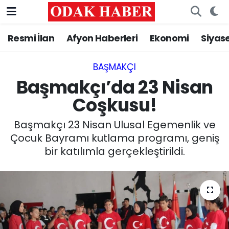
Resmi İlan
Afyon Haberleri
Ekonomi
Siyas
AFYONKARAHİSAR HABERLERİ
Afyonkarahisar Nöbetçi Eczaneler
Resmi İlan
Afyonkarahisar Hava Durumu
BAŞMAKÇI
Başmakçı’da 23 Nisan
ASAYİŞ
Afyonkarahisar Namaz Vakitleri
Coşkusu!
GÜNCEL
Afyonkarahisar Trafik Yoğunluk Haritası
Başmakçı 23 Nisan Ulusal Egemenlik ve
Çocuk Bayramı kutlama programı, geniş
SİYASET
Süper Lig Puan Durumu ve Fikstür
bir katılımla gerçekleştirildi.
EĞİTİM
Tüm Manşetler
MAGAZİN
Son Dakika Haberleri
SAĞLIK
Haber Arşivi