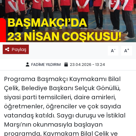
SPOR
11:11 MANŞET
Paylaş
-
+
A
A
FADİME YILDIRIM
23.04.2026 - 13:24
Programa Başmakçı Kaymakamı Bilal
Çelik, Belediye Başkanı Selçuk Gönüllü,
siyasi parti temsilcileri, daire amirleri,
öğretmenler, öğrenciler ve çok sayıda
vatandaş katıldı. Saygı duruşu ve İstiklal
Marşı’nın okunmasıyla başlayan
programda, Kaymakam Bilal Çelik ve