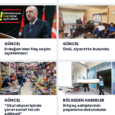
GÜNCEL
GÜNCEL
Erdoğan’dan flaş seçim
Ünlü, ziyarette bulundu
açıklaması!
GÜNCEL
BÖLGEDEN HABERLER
“Okul alışverişinde
İhtiyaç sahiplerinin
yerel esnaf tercih
yaşamına dokundular
edilmeli”