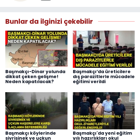
Bunlar da ilginizi çekebilir
Başmakçı-Dinar yolunda
Başmakçı’da üreticilere
dikkat çeken gelişme!
dış parazitlerle mücadele
Neden kapatılacak?
eğitimi verildi
Başmakçı köylerinde
Başmakçı'da yeni eğitim
sivrisinek ve uçkun
yılı hazırlıkları okul