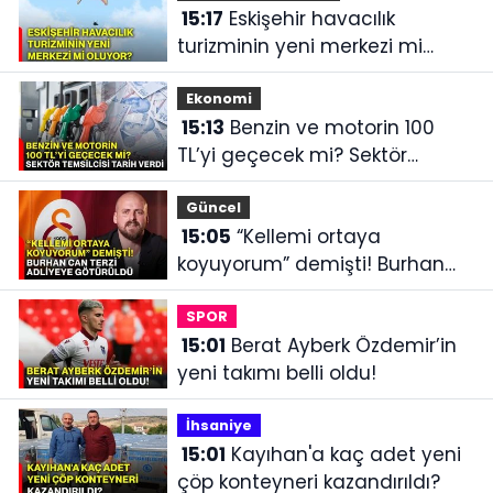
15:17
Eskişehir havacılık
turizminin yeni merkezi mi
oluyor?
Ekonomi
15:13
Benzin ve motorin 100
TL’yi geçecek mi? Sektör
temsilcisi tarih verdi
Güncel
15:05
“Kellemi ortaya
koyuyorum” demişti! Burhan
Can Terzi adliyeye götürüldü
SPOR
15:01
Berat Ayberk Özdemir’in
yeni takımı belli oldu!
İhsaniye‎
15:01
Kayıhan'a kaç adet yeni
çöp konteyneri kazandırıldı?