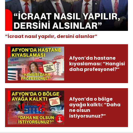
“İcraat nasıl yapılır, dersini alsınlar”
Afyon’da hastane
kıyaslaması: “Hangisi
daha profesyonel?”
Afyon’da o bölge
ayağa kalktı: “Daha
ne olsun
istiyorsunuz?”