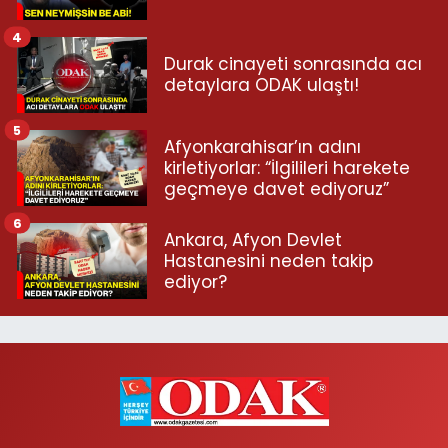
4
Durak cinayeti sonrasında acı
detaylara ODAK ulaştı!
5
Afyonkarahisar’ın adını
kirletiyorlar: “İlgilileri harekete
geçmeye davet ediyoruz”
6
Ankara, Afyon Devlet
Hastanesini neden takip
ediyor?