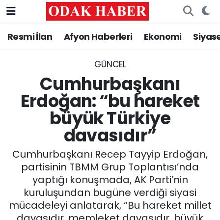
Resmi İlan
Afyon Haberleri
Ekonomi
Siyas
AFYONKARAHİSAR HABERLERİ
Nöbetçi Eczaneler
Resmi İlan
Hava Durumu
GÜNCEL
Cumhurbaşkanı
ASAYİŞ
Trafik Durumu
Erdoğan: “bu hareket
büyük Türkiye
GÜNCEL
Süper Lig Puan Durumu ve Fikstür
davasıdır”
SİYASET
Tüm Manşetler
Cumhurbaşkanı Recep Tayyip Erdoğan,
EĞİTİM
Son Dakika Haberleri
partisinin TBMM Grup Toplantısı’nda
yaptığı konuşmada, AK Parti’nin
MAGAZİN
Haber Arşivi
kuruluşundan bugüne verdiği siyasi
mücadeleyi anlatarak, “Bu hareket millet
SAĞLIK
davasıdır, memleket davasıdır, büyük