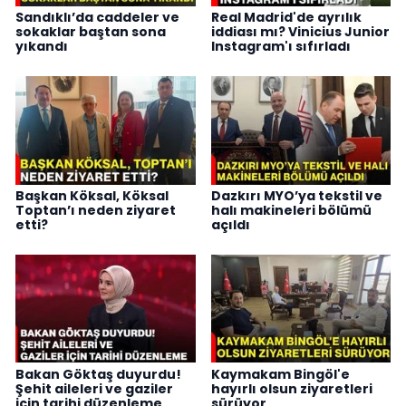
Sandıklı’da caddeler ve
Real Madrid'de ayrılık
sokaklar baştan sona
iddiası mı? Vinicius Junior
yıkandı
Instagram'ı sıfırladı
Başkan Köksal, Köksal
Dazkırı MYO’ya tekstil ve
Toptan’ı neden ziyaret
halı makineleri bölümü
etti?
açıldı
Bakan Göktaş duyurdu!
Kaymakam Bingöl'e
Şehit aileleri ve gaziler
hayırlı olsun ziyaretleri
için tarihi düzenleme
sürüyor