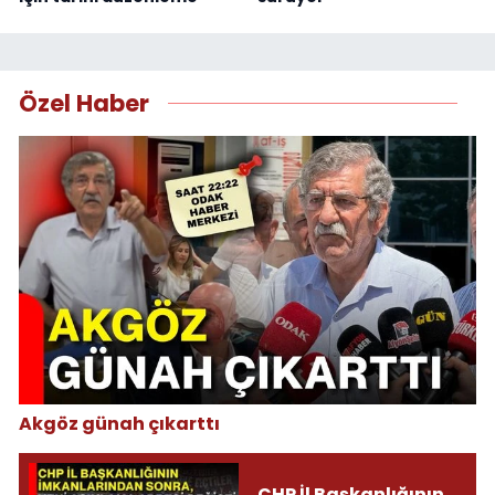
Özel Haber
Akgöz günah çıkarttı
CHP İl Başkanlığının