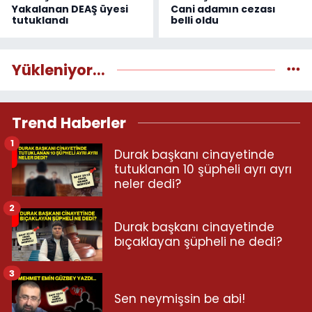
Yakalanan DEAŞ üyesi
Cani adamın cezası
tutuklandı
belli oldu
Yükleniyor...
Trend Haberler
1
Durak başkanı cinayetinde
tutuklanan 10 şüpheli ayrı ayrı
neler dedi?
2
Durak başkanı cinayetinde
bıçaklayan şüpheli ne dedi?
3
Sen neymişsin be abi!