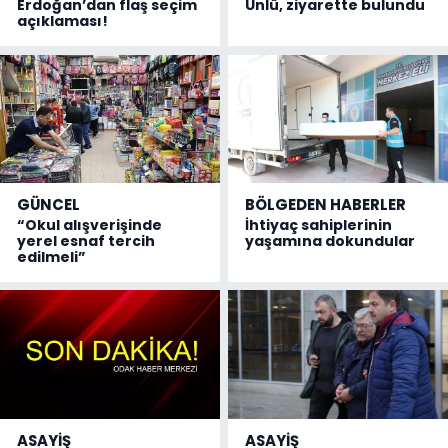
Erdoğan’dan flaş seçim
Ünlü, ziyarette bulundu
açıklaması!
GÜNCEL
BÖLGEDEN HABERLER
“Okul alışverişinde
İhtiyaç sahiplerinin
yerel esnaf tercih
yaşamına dokundular
edilmeli”
ASAYİŞ
ASAYİŞ