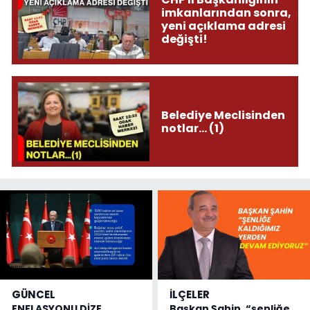
imkanlarından sonra,
yeni açıklama adresi
değişti!
Belediye Meclisinden
notlar... (1)
GÜNCEL
İLÇELER
ENFLASYONU DİZE
Başkan Şahin, “şenliğe