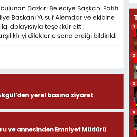
bulunan Dazkırı Belediye Başkanı Fatih
diye Başkanı Yusuf Alemdar ve ekibine
lgi dolayısıyla teşekkür etti.
1
lıklı iyi dileklerle sona erdiği bildirildi.
2
3
ül’den yerel basına ziyaret
4
ru ve annesinden Emniyet Müdürü