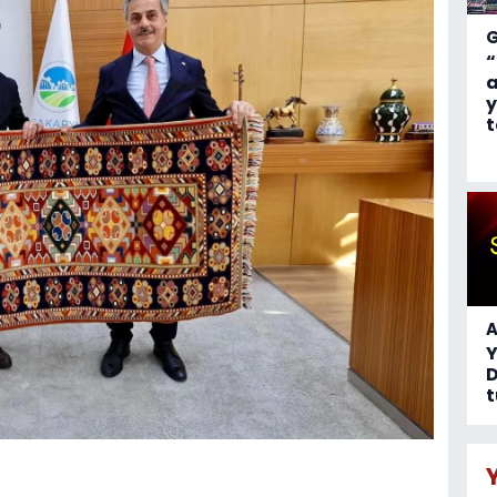
“
a
y
t
A
D
t