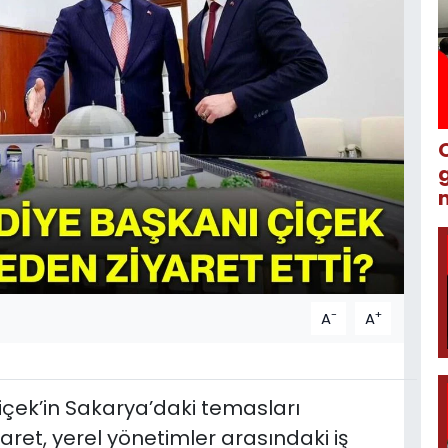
m
-
+
A
A
içek’in Sakarya’daki temasları
ret, yerel yönetimler arasındaki iş