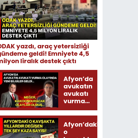
ODAK yazdı, araç yetersizliği
gündeme geldi! Emniyete 4,5
ilyon liralık destek çıktı
Afyon’da
avukatın
avukatı
vurma
olayında
yeni bilgiler
geldi...
Afyon’daki
Meğer, kan
o