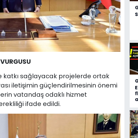
S
N VURGUSU
e katkı sağlayacak projelerde ortak
sı iletişimin güçlendirilmesinin önemi
f
lerin vatandaş odaklı hizmet
a
kliliği ifade edildi.