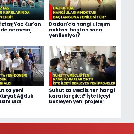
ztaş Yaz Kur'an
Dazkırı'da hangi ulaşım
nda ne mesaj
noktası baştan sona
yenileniyor?
t'ta yeni
Şuhut'ta Meclis’ten hangi
Kürşat Ağduk
kararlar çıktı? İşte ilçeyi
ını aldı
bekleyen yeni projeler