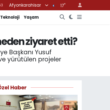
Afyonkarahisar
°
16
17
02
Teknoloji
Yaşam
07
45
eden ziyaret etti?
70
63
iye Başkanı Yusuf
e yürütülen projeler
Özel Haber