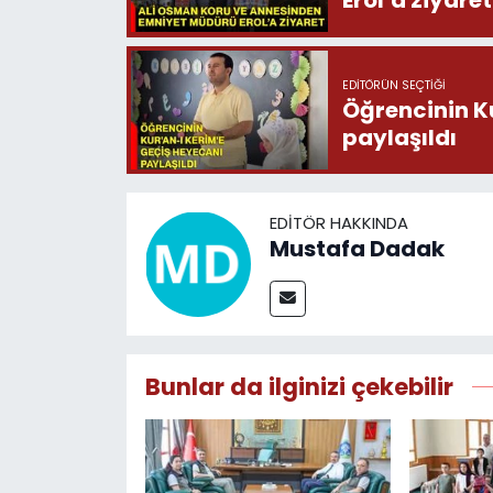
Erol’a ziyaret
EDITÖRÜN SEÇTIĞI
Öğrencinin K
paylaşıldı
EDITÖR HAKKINDA
Mustafa Dadak
Bunlar da ilginizi çekebilir