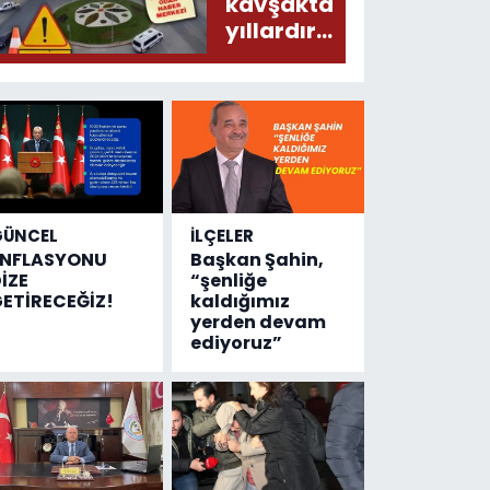
donduracak
kavşakta
olaylar
yıllardır
olmuş...
değişen
tek şey
kaza
sayısı!
GÜNCEL
İLÇELER
ENFLASYONU
Başkan Şahin,
İZE
“şenliğe
ETİRECEĞİZ!
kaldığımız
yerden devam
ediyoruz”