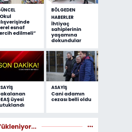
GÜNCEL
BÖLGEDEN
Okul
HABERLER
lışverişinde
İhtiyaç
erel esnaf
sahiplerinin
ercih edilmeli”
yaşamına
dokundular
SAYİŞ
ASAYİŞ
Yakalanan
Cani adamın
EAŞ üyesi
cezası belli oldu
utuklandı
Yükleniyor...