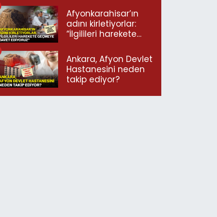
Afyonkarahisar’ın
adını kirletiyorlar:
“İlgilileri harekete
geçmeye davet
ediyoruz”
Ankara, Afyon Devlet
Hastanesini neden
takip ediyor?