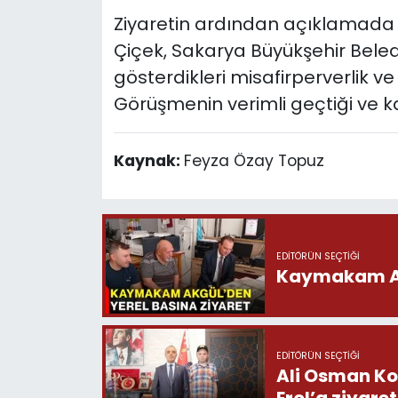
Ziyaretin ardından açıklamada 
Çiçek, Sakarya Büyükşehir Bele
gösterdikleri misafirperverlik ve i
Görüşmenin verimli geçtiği ve karşı
Kaynak:
Feyza Özay Topuz
EDITÖRÜN SEÇTIĞI
Kaymakam Akg
EDITÖRÜN SEÇTIĞI
Ali Osman Ko