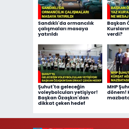
Sandıklı'da ormancılık
Başkan Ö
çalışmaları masaya
Kursları
yatırıldı
verdi?
Şuhut'ta geleceğin
MHP Şuhu
voleybolcuları yetişiyor!
dönem! 
Başkan Özaşkın'dan
mazbatas
dikkat çeken hedef