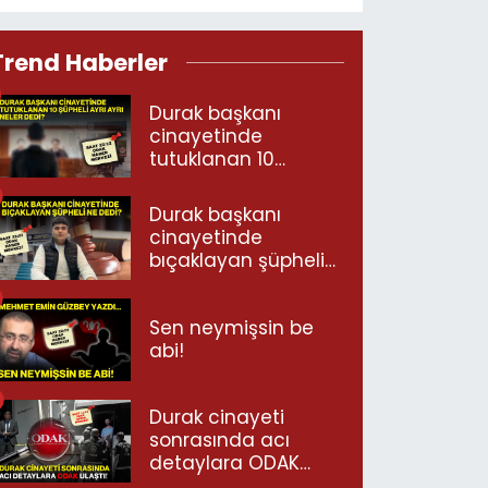
Trend Haberler
Durak başkanı
cinayetinde
tutuklanan 10
şüpheli ayrı ayrı
neler dedi?
Durak başkanı
cinayetinde
bıçaklayan şüpheli
ne dedi?
Sen neymişsin be
abi!
Durak cinayeti
sonrasında acı
detaylara ODAK
ulaştı!