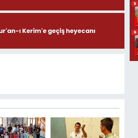
5
ur'an-ı Kerim'e geçiş heyecanı
6