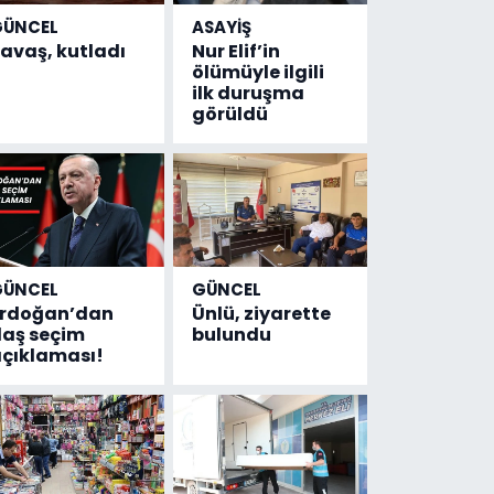
GÜNCEL
ASAYİŞ
avaş, kutladı
Nur Elif’in
ölümüyle ilgili
ilk duruşma
görüldü
GÜNCEL
GÜNCEL
Erdoğan’dan
Ünlü, ziyarette
laş seçim
bulundu
çıklaması!