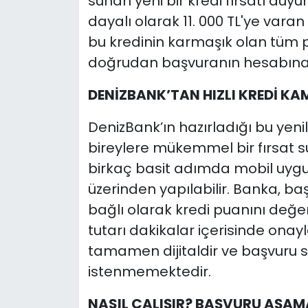
sunan yeni bir kredi fırsatı duy
dayalı olarak 11. 000 TL'ye varan
bu kredinin karmaşık olan tüm
doğrudan başvuranın hesabına ak
DENİZBANK’TAN HIZLI KREDİ K
DenizBank’ın hazırladığı bu yeni
bireylere mükemmel bir fırsat s
birkaç basit adımda mobil uyg
üzerinden yapılabilir. Banka, b
bağlı olarak kredi puanını değe
tutarı dakikalar içerisinde ona
tamamen dijitaldir ve başvuru s
istenmemektedir.
NASIL ÇALIŞIR? BAŞVURU AŞAM