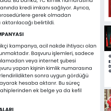
uruldu. Bu banka, TC kimlik numarasına
 anında kredi imkanı sağlıyor. Ayrıca,
 prosedürlere gerek olmadan
tarılacağı belirtildi.
AMPANYASI
likçi kampanya, acil nakde ihtiyacı olan
unmaktadır. Başvuru işlemleri, sadece
ulamadan veya internet şubesi
D
aşvuru yapan kişinin kimlik numarasına
G
rlendirildikten sonra uygun gördüğü
ylayarak hesaba aktarır. Bu süreç
ahiplerinden ek belge ya da kefil
ALARI