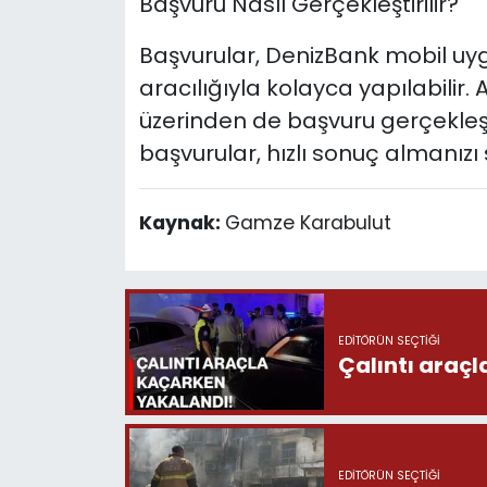
Başvuru Nasıl Gerçekleştirilir?
Başvurular, DenizBank mobil uy
aracılığıyla kolayca yapılabilir
üzerinden de başvuru gerçekleş
başvurular, hızlı sonuç almanız
Kaynak:
Gamze Karabulut
EDITÖRÜN SEÇTIĞI
Çalıntı araç
EDITÖRÜN SEÇTIĞI