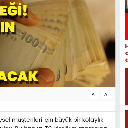
-
+
A
A
sel müşterileri için büyük bir kolaylık