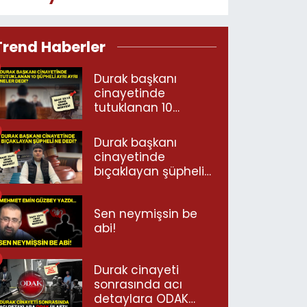
Trend Haberler
Durak başkanı
cinayetinde
tutuklanan 10
şüpheli ayrı ayrı
neler dedi?
Durak başkanı
cinayetinde
bıçaklayan şüpheli
ne dedi?
Sen neymişsin be
abi!
Durak cinayeti
sonrasında acı
detaylara ODAK