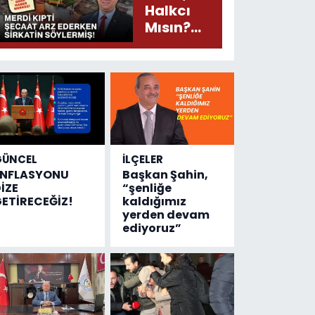
Halkcı
Mısın?
Merdi
Kıpti
Şecaat
Arz
Ederken
Sirkatin
Söylermiş!
GÜNCEL
İLÇELER
ENFLASYONU
Başkan Şahin,
İZE
“şenliğe
ETİRECEĞİZ!
kaldığımız
yerden devam
ediyoruz”