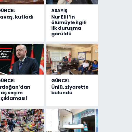
GÜNCEL
ASAYİŞ
avaş, kutladı
Nur Elif’in
ölümüyle ilgili
ilk duruşma
görüldü
GÜNCEL
GÜNCEL
Erdoğan’dan
Ünlü, ziyarette
laş seçim
bulundu
çıklaması!