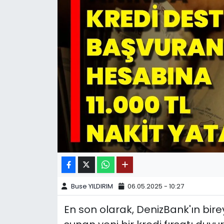
SPOR
11:11 MANŞET
Buse YILDIRIM
06.05.2025 - 10:27
En son olarak, DenizBank'ın birey