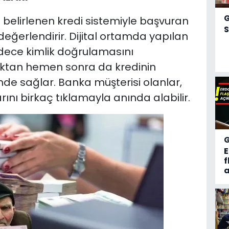
 belirlenen kredi sistemiyle başvuran
S
 değerlendirir. Dijital ortamda yapılan
dece kimlik doğrulamasını
ldıktan hemen sonra da kredinin
nde sağlar. Banka müşterisi olanlar,
nı birkaç tıklamayla anında alabilir.
f
a