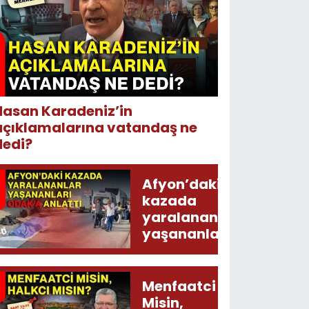
Hasan Karadeniz’in
açıklamalarına vatandaş ne
dedi?
Afyon’daki
kazada
yaralananlar
yaşananları
ODAK’a
anlattı
Menfaatci
Misin,