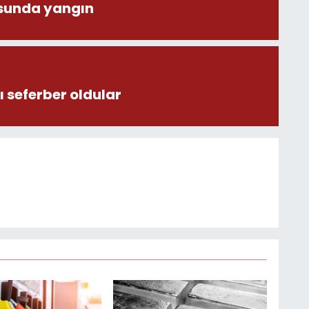
sunda yangın
 seferber oldular