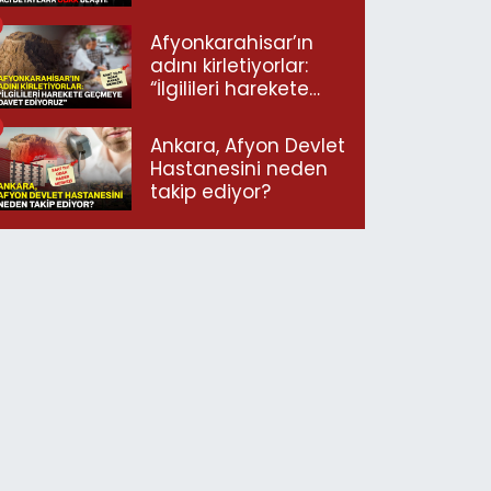
ulaştı!
Afyonkarahisar’ın
adını kirletiyorlar:
“İlgilileri harekete
geçmeye davet
ediyoruz”
Ankara, Afyon Devlet
Hastanesini neden
takip ediyor?