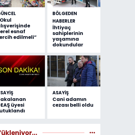
GÜNCEL
BÖLGEDEN
Okul
HABERLER
lışverişinde
İhtiyaç
erel esnaf
sahiplerinin
ercih edilmeli”
yaşamına
dokundular
SAYİŞ
ASAYİŞ
Yakalanan
Cani adamın
EAŞ üyesi
cezası belli oldu
utuklandı
Yükleniyor...