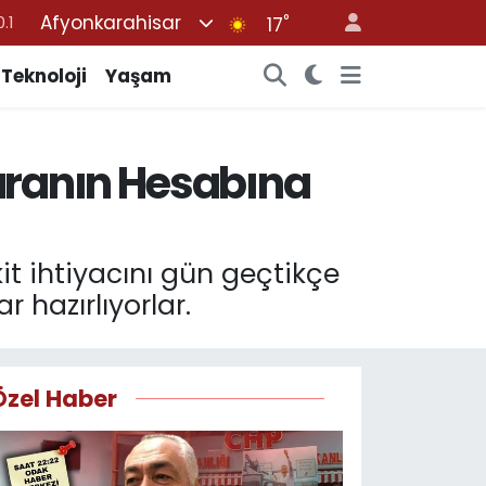
Afyonkarahisar
°
18
17
32
Teknoloji
Yaşam
38
%0
uranın Hesabına
14
.1
it ihtiyacını gün geçtikçe
 hazırlıyorlar.
Özel Haber