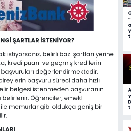
“
a
y
t
ANGİ ŞARTLAR İSTENİYOR?
istiyorsanız, belirli bazı şartları yerine
, kredi puanı ve geçmiş kredilerin
başvuruları değerlendirmektedir.
reylerin başvuru süreci daha hızlı
gelir belgesi istenmeden başvuranın
A
ı belirlenir. Öğrenciler, emekli
D
ile memurlar gibi oldukça geniş bir
t
ir.
NLARI