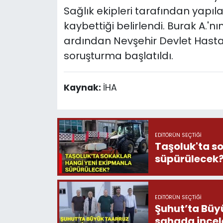
Sağlık ekipleri tarafından yapıl
kaybettiği belirlendi. Burak A.'n
ardından Nevşehir Devlet Hastane
soruşturma başlatıldı.
Kaynak:
İHA
EDITÖRÜN SEÇTIĞI
Taşoluk'ta s
süpürülecek
EDITÖRÜN SEÇTIĞI
Şuhut’ta Büyük
sahada ince