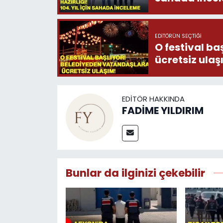
EDITÖRÜN SEÇTIĞI
O festival b
ücretsiz ula
EDITÖR HAKKINDA
FADİME YILDIRIM
Bunlar da ilginizi çekebilir