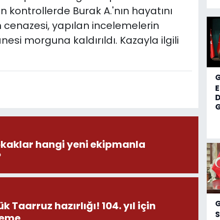
an kontrollerde Burak A.'nın hayatını
ın cenazesi, yapılan incelemelerin
si morguna kaldırıldı. Kazayla ilgili
D
G
okaklar hangi yeni ekipmanla
?
 Taarruz hazırlığı! 104. yıl için
S
leme