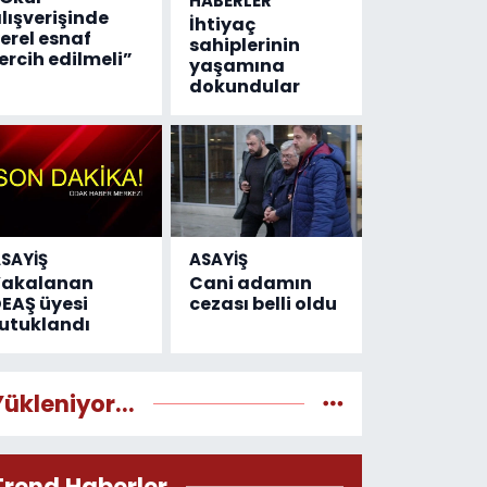
HABERLER
lışverişinde
İhtiyaç
erel esnaf
sahiplerinin
ercih edilmeli”
yaşamına
dokundular
SAYİŞ
ASAYİŞ
Yakalanan
Cani adamın
EAŞ üyesi
cezası belli oldu
utuklandı
Yükleniyor...
Trend Haberler