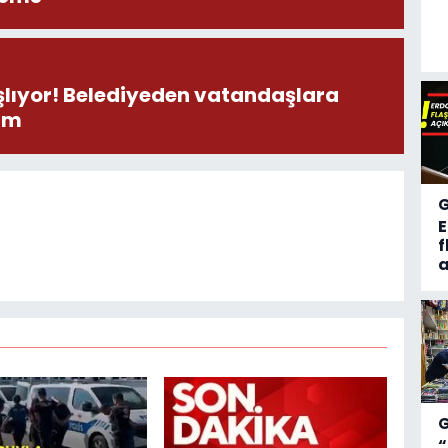
aşlıyor! Belediyeden vatandaşlara
şım
f
a
“