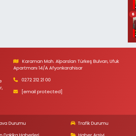
6
Karaman Mah. Alparslan Türkeş Bulvarı, Ufuk
Apartmanı 14/A Afyonkarahisar
0272 212 21 00
e
r,
[email protected]
ava Durumu
Trafik Durumu
n Dakika Haberleri
Haber Arşivi