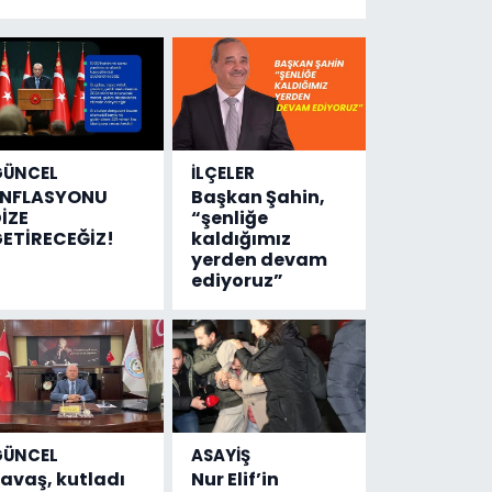
yeni bilgiler
geldi...
Meğer, kan
donduracak
olaylar
olmuş...
GÜNCEL
İLÇELER
ENFLASYONU
Başkan Şahin,
İZE
“şenliğe
ETİRECEĞİZ!
kaldığımız
yerden devam
ediyoruz”
GÜNCEL
ASAYİŞ
avaş, kutladı
Nur Elif’in