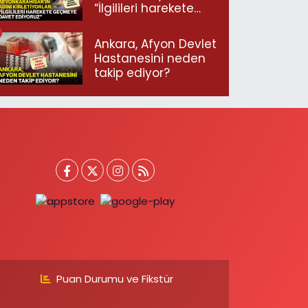
“İlgilileri harekete
geçmeye davet
ediyoruz”
Ankara, Afyon Devlet
Hastanesini neden
takip ediyor?
Puan Durumu ve Fikstür