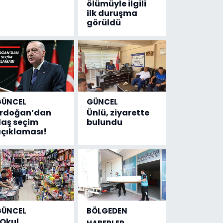
ölümüyle ilgili
ilk duruşma
görüldü
GÜNCEL
GÜNCEL
Erdoğan’dan
Ünlü, ziyarette
laş seçim
bulundu
çıklaması!
GÜNCEL
BÖLGEDEN
Okul