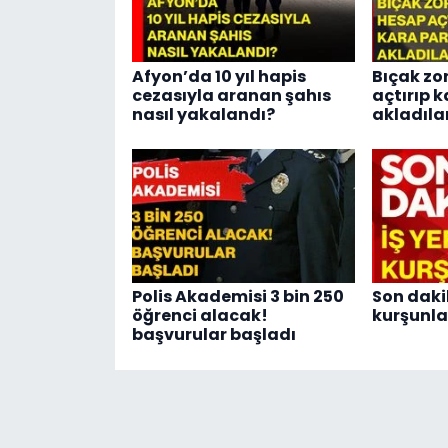
Afyon’da 10 yıl hapis
Bıçak zo
cezasıyla aranan şahıs
açtırıp 
nasıl yakalandı?
akladıla
Polis Akademisi 3 bin 250
Son dakik
öğrenci alacak!
kurşunla
başvurular başladı