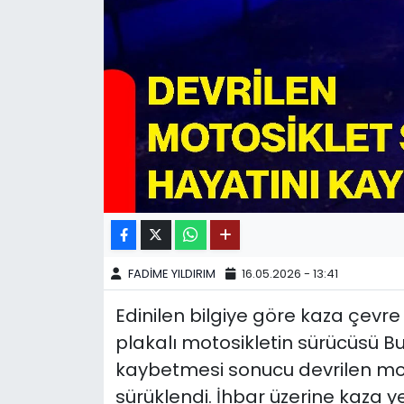
SPOR
11:11 MANŞET
FADİME YILDIRIM
16.05.2026 - 13:41
Edinilen bilgiye göre kaza çevr
plakalı motosikletin sürücüsü Bu
kaybetmesi sonucu devrilen mo
sürüklendi. İhbar üzerine kaza yer