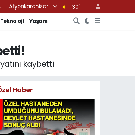
Afyonkarahisar
°
30
7
1
Teknoloji
Yaşam
2
4
etti!
4
atını kaybetti.
Özel Haber