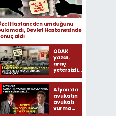
Özel Hastaneden umduğunu
bulamadı, Devlet Hastanesinde
sonuç aldı
ODAK
yazdı,
araç
yetersizliği
gündeme
geldi!
Emniyete
Afyon’da
4,5 milyon
avukatın
liralık
avukatı
destek
vurma
çıktı
olayında