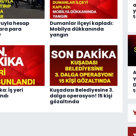
a
y
t
ruyla hesap
Dumanlar ilçeyi kapladı:
kara para
Mobilya dükkanında
r
yangın
A
D
a: İş yeri
Kuşadası Belediyesine 3.
t
ndı
dalga operasyon! 15 kişi
gözaltında