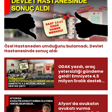
Özel Hastaneden umduğunu bulamadı, Devlet
Hastanesinde sonuç aldı
ODAK yazdı, araç
yetersizliği gündeme
geldi! Emniyete 4,5
milyon liralık destek
çıktı
Afyon’da avukatın
avukatı vurma