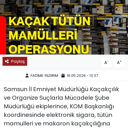
SPOR
11:11 MANŞET
Paylaş
-
+
A
A
FADİME YILDIRIM
16.05.2026 - 13:37
Samsun İl Emniyet Müdürlüğü Kaçakçılık
ve Organize Suçlarla Mücadele Şube
Müdürlüğü ekiplerince, KOM Başkanlığı
koordinesinde elektronik sigara, tütün
mamulleri ve makaron kaçakçılığına