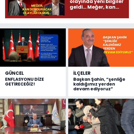
olayında yeni bilgiler
geldi... Meğer, kan
donduracak olaylar
olmuş...
GÜNCEL
İLÇELER
ENFLASYONU DİZE
Başkan Şahin, “şenliğe
GETİRECEĞİZ!
kaldığımız yerden
devam ediyoruz”