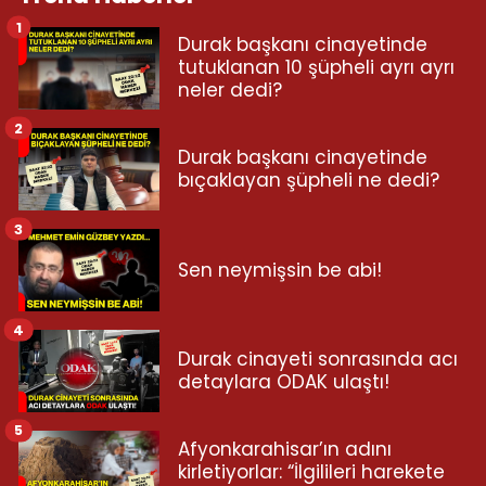
1
Durak başkanı cinayetinde
tutuklanan 10 şüpheli ayrı ayrı
neler dedi?
2
Durak başkanı cinayetinde
bıçaklayan şüpheli ne dedi?
3
Sen neymişsin be abi!
4
Durak cinayeti sonrasında acı
detaylara ODAK ulaştı!
5
Afyonkarahisar’ın adını
kirletiyorlar: “İlgilileri harekete