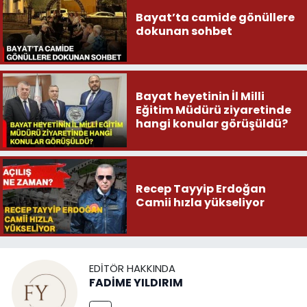
Bayat’ta camide gönüllere
dokunan sohbet
Bayat heyetinin İl Milli
Eğitim Müdürü ziyaretinde
hangi konular görüşüldü?
Recep Tayyip Erdoğan
Camii hızla yükseliyor
EDITÖR HAKKINDA
FADİME YILDIRIM