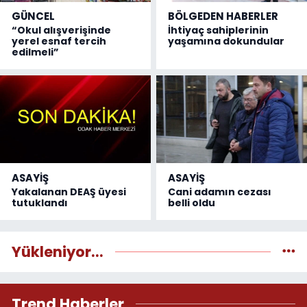
GÜNCEL
BÖLGEDEN HABERLER
“Okul alışverişinde
İhtiyaç sahiplerinin
yerel esnaf tercih
yaşamına dokundular
edilmeli”
ASAYİŞ
ASAYİŞ
Yakalanan DEAŞ üyesi
Cani adamın cezası
tutuklandı
belli oldu
Yükleniyor...
Trend Haberler