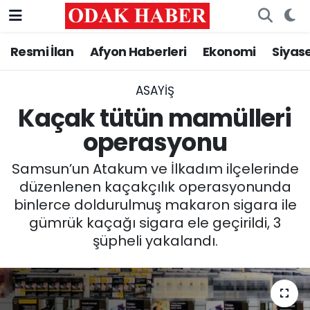
Resmi İlan
Afyon Haberleri
Ekonomi
Siyas
AFYONKARAHİSAR HABERLERİ
Nöbetçi Eczaneler
Resmi İlan
Hava Durumu
ASAYİŞ
Kaçak tütün mamülleri
ASAYİŞ
Trafik Durumu
operasyonu
GÜNCEL
Süper Lig Puan Durumu ve Fikstür
Samsun’un Atakum ve İlkadım ilçelerinde
düzenlenen kaçakçılık operasyonunda
SİYASET
Tüm Manşetler
binlerce doldurulmuş makaron sigara ile
gümrük kaçağı sigara ele geçirildi, 3
EĞİTİM
Son Dakika Haberleri
şüpheli yakalandı.
MAGAZİN
Haber Arşivi
SAĞLIK