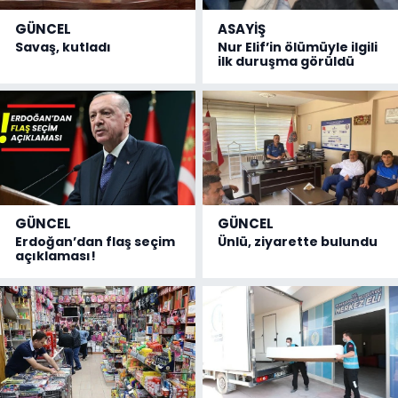
GÜNCEL
ASAYİŞ
Savaş, kutladı
Nur Elif’in ölümüyle ilgili
ilk duruşma görüldü
GÜNCEL
GÜNCEL
Erdoğan’dan flaş seçim
Ünlü, ziyarette bulundu
açıklaması!