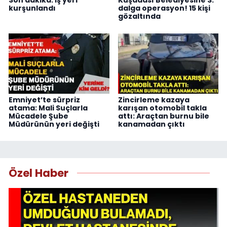
Son dakika: İş yeri
Kuşadası Belediyesine 3.
kurşunlandı
dalga operasyon! 15 kişi
gözaltında
Emniyet’te sürpriz
Zincirleme kazaya
atama: Mali Suçlarla
karışan otomobil takla
Mücadele Şube
attı: Araçtan burnu bile
Müdürünün yeri değişti
kanamadan çıktı
Özel Haber