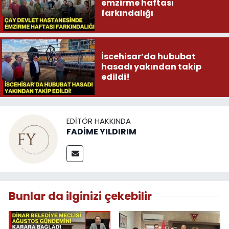
emzirme haftası
farkındalığı
İscehisar’da hububat
hasadı yakından takip
edildi!
EDITÖR HAKKINDA
FADİME YILDIRIM
Bunlar da ilginizi çekebilir