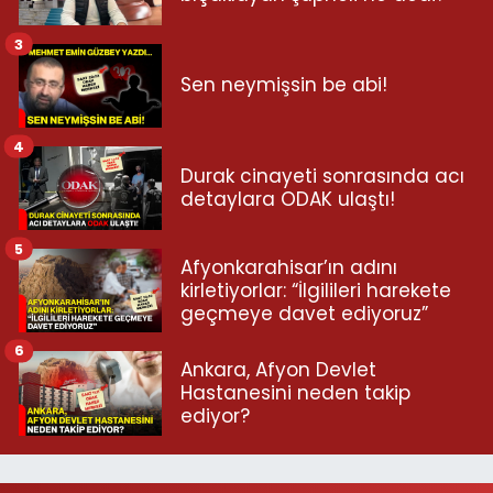
3
Sen neymişsin be abi!
4
Durak cinayeti sonrasında acı
detaylara ODAK ulaştı!
5
Afyonkarahisar’ın adını
kirletiyorlar: “İlgilileri harekete
geçmeye davet ediyoruz”
6
Ankara, Afyon Devlet
Hastanesini neden takip
ediyor?