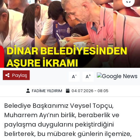
SPOR
11:11 MANŞET
Paylaş
-
+
A
A
FADİME YILDIRIM
04.07.2026 - 08:05
Belediye Başkanımız Veysel Topçu,
Muharrem Ayı’nın birlik, beraberlik ve
paylaşma duygularını pekiştirdiğini
belirterek, bu mübarek günlerin ilçemize,