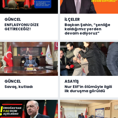
GÜNCEL
İLÇELER
ENFLASYONU DİZE
Başkan Şahin, “şenliğe
GETİRECEĞİZ!
kaldığımız yerden
devam ediyoruz”
GÜNCEL
ASAYİŞ
Savaş, kutladı
Nur Elif’in ölümüyle ilgili
ilk duruşma görüldü