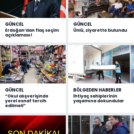
GÜNCEL
GÜNCEL
Erdoğan’dan flaş seçim
Ünlü, ziyarette bulundu
açıklaması!
GÜNCEL
BÖLGEDEN HABERLER
“Okul alışverişinde
İhtiyaç sahiplerinin
yerel esnaf tercih
yaşamına dokundular
edilmeli”