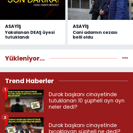
ASAYİŞ
ASAYİŞ
Yakalanan DEAŞ üyesi
Cani adamın cezası
tutuklandı
belli oldu
Yükleniyor...
Trend Haberler
1
Durak başkanı cinayetinde
tutuklanan 10 şüpheli ayrı ayrı
neler dedi?
2
Durak başkanı cinayetinde
bıçaklayan şüpheli ne dedi?