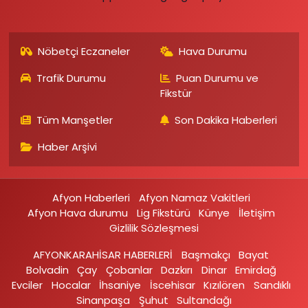
Nöbetçi Eczaneler
Hava Durumu
Trafik Durumu
Puan Durumu ve
Fikstür
Tüm Manşetler
Son Dakika Haberleri
Haber Arşivi
Afyon Haberleri
Afyon Namaz Vakitleri
Afyon Hava durumu
Lig Fikstürü
Künye
İletişim
Gizlilik Sözleşmesi
AFYONKARAHİSAR HABERLERİ
Başmakçı
Bayat
Bolvadin
Çay
Çobanlar
Dazkırı
Dinar
Emirdağ‎
Evciler‎
Hocalar
İhsaniye‎
İscehisar
Kızılören‎
Sandıklı‎
Sinanpaşa
Şuhut
Sultandağı