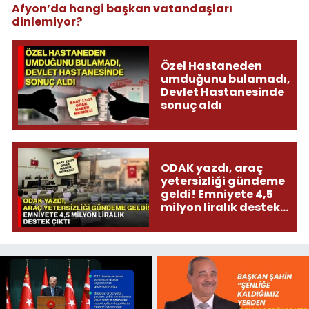
Afyon’da hangi başkan vatandaşları
dinlemiyor?
Özel Hastaneden
umduğunu bulamadı,
Devlet Hastanesinde
sonuç aldı
ODAK yazdı, araç
yetersizliği gündeme
geldi! Emniyete 4,5
milyon liralık destek
çıktı