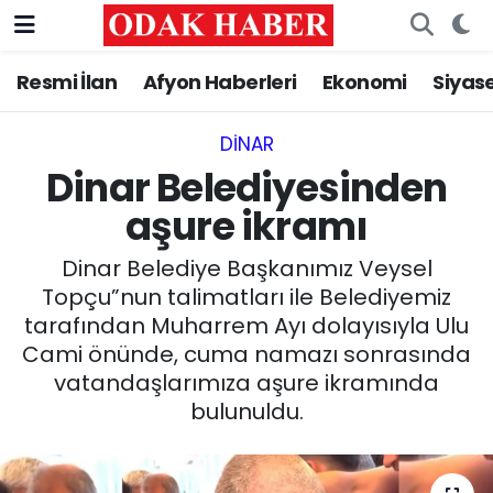
Resmi İlan
Afyon Haberleri
Ekonomi
Siyas
AFYONKARAHİSAR HABERLERİ
Nöbetçi Eczaneler
Resmi İlan
Hava Durumu
DINAR
Dinar Belediyesinden
ASAYİŞ
Trafik Durumu
aşure ikramı
GÜNCEL
Süper Lig Puan Durumu ve Fikstür
Dinar Belediye Başkanımız Veysel
Topçu”nun talimatları ile Belediyemiz
SİYASET
Tüm Manşetler
tarafından Muharrem Ayı dolayısıyla Ulu
Cami önünde, cuma namazı sonrasında
EĞİTİM
Son Dakika Haberleri
vatandaşlarımıza aşure ikramında
bulunuldu.
MAGAZİN
Haber Arşivi
SAĞLIK