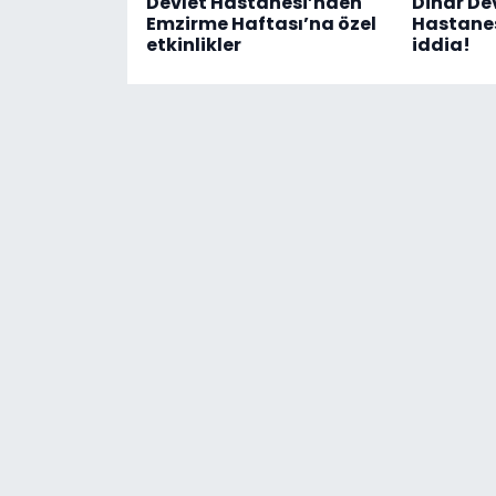
Devlet Hastanesi’nden
Dinar De
Emzirme Haftası’na özel
Hastanes
etkinlikler
iddia!