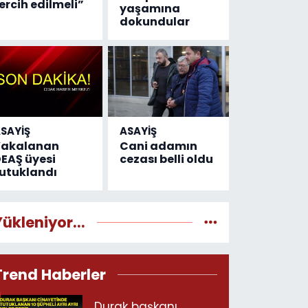
ercih edilmeli”
yaşamına
dokundular
SAYİŞ
ASAYİŞ
Yakalanan
Cani adamın
EAŞ üyesi
cezası belli oldu
utuklandı
Yükleniyor...
Trend Haberler
Durak başkanı