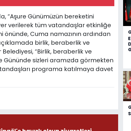
a, “Aşure Günümüzün bereketini
 yer verilerek tüm vatandaşlar etkinliğe
ami önünde, Cuma namazının ardından
 açıklamada birlik, beraberlik ve
D
G
elediyesi, “Birlik, beraberlik ve
e Gününde sizleri aramızda görmekten
 vatandaşları programa katılmaya davet
S