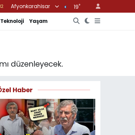
Afyonkarahisar
°
19
08
02
Teknoloji
Yaşam
16
44
11
amı düzenleyecek.
Özel Haber