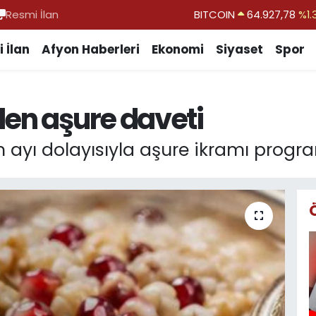
Resmi İlan
DOLAR
47,5894
%0.
EURO
55,0398
%-0.
 İlan
Afyon Haberleri
Ekonomi
Siyaset
Spor
STERLİN
64,1581
%0.
GRAM ALTIN
6508.83
%4.
den aşure daveti
BİST100
13.703
%
 ayı dolayısıyla aşure ikramı progr