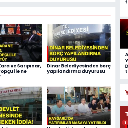
t
A
ara ve Sarıpınar,
Dinar Belediyesinden borç
D
opçu ile ne
yapılandırma duyurusu
t
?
1