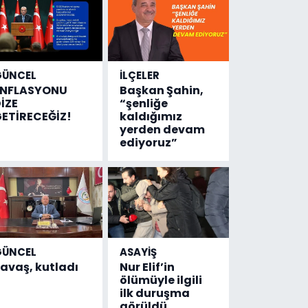
GÜNCEL
İLÇELER
ENFLASYONU
Başkan Şahin,
İZE
“şenliğe
ETİRECEĞİZ!
kaldığımız
yerden devam
ediyoruz”
GÜNCEL
ASAYİŞ
avaş, kutladı
Nur Elif’in
ölümüyle ilgili
ilk duruşma
görüldü