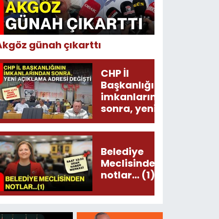
Akgöz günah çıkarttı
CHP İl
Başkanlığının
imkanlarından
sonra, yeni
açıklama
adresi değişti!
Belediye
Meclisinden
notlar... (1)