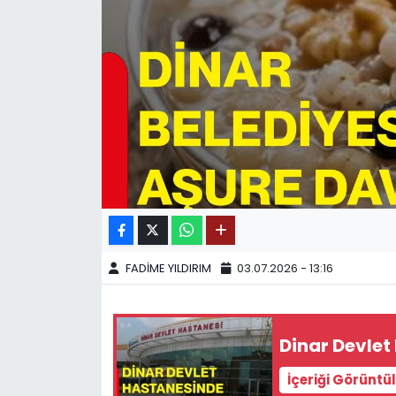
SPOR
11:11 MANŞET
FADİME YILDIRIM
03.07.2026 - 13:16
Dinar Devlet
İçeriği Görüntü