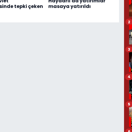
vlet
Haydarlı'da yatırımlar
inde tepki çeken
masaya yatırıldı
2
3
4
5
6