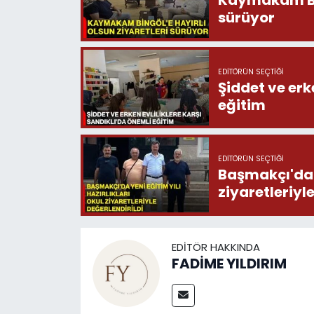
Kaymakam Bing
sürüyor
EDITÖRÜN SEÇTIĞI
Şiddet ve erk
eğitim
EDITÖRÜN SEÇTIĞI
Başmakçı'da y
ziyaretleriyl
EDITÖR HAKKINDA
FADİME YILDIRIM