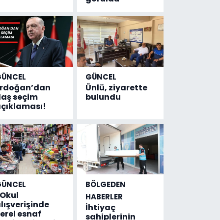
GÜNCEL
GÜNCEL
Erdoğan’dan
Ünlü, ziyarette
laş seçim
bulundu
çıklaması!
GÜNCEL
BÖLGEDEN
Okul
HABERLER
lışverişinde
İhtiyaç
erel esnaf
sahiplerinin