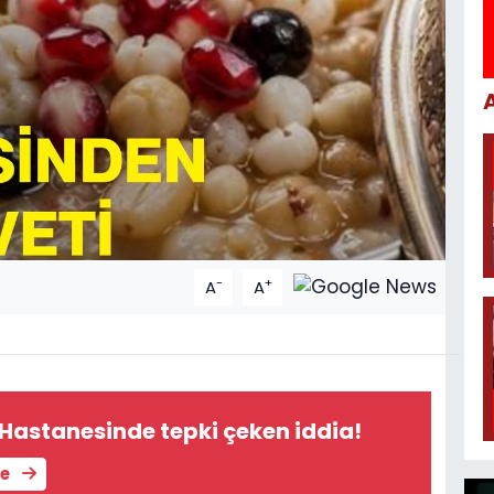
-
+
A
A
 Hastanesinde tepki çeken iddia!
le