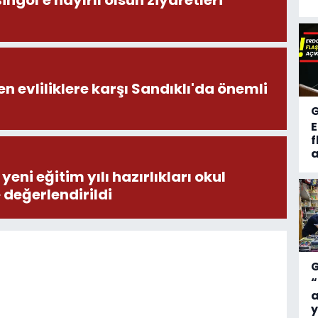
öl'e hayırlı olsun ziyaretleri
en evliliklere karşı Sandıklı'da önemli
f
a
eni eğitim yılı hazırlıkları okul
e değerlendirildi
“
a
y