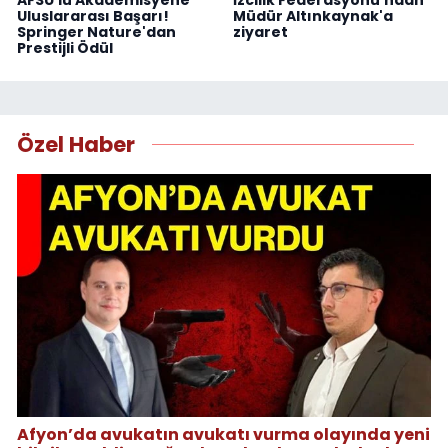
Uluslararası Başarı!
Müdür Altınkaynak'a
Springer Nature'dan
ziyaret
Prestijli Ödül
Özel Haber
Afyon’da avukatın avukatı vurma olayında yeni