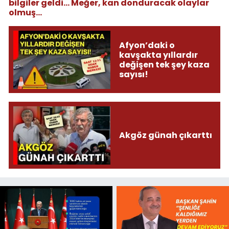
bilgiler geldi... Meğer, kan donduracak olaylar
olmuş...
Afyon’daki o
kavşakta yıllardır
değişen tek şey kaza
sayısı!
Akgöz günah çıkarttı