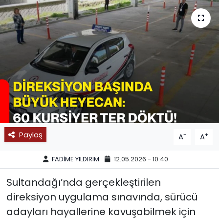
SPOR
11:11 MANŞET
Paylaş
-
+
A
A
FADİME YILDIRIM
12.05.2026 - 10:40
Sultandağı’nda gerçekleştirilen
direksiyon uygulama sınavında, sürücü
adayları hayallerine kavuşabilmek için