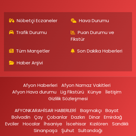
Nöbetçi Eczaneler
Hava Durumu
Trafik Durumu
Puan Durumu ve
Fikstür
Tüm Manşetler
Son Dakika Haberleri
Haber Arşivi
Afyon Haberleri
Afyon Namaz Vakitleri
Afyon Hava durumu
Lig Fikstürü
Künye
İletişim
Gizlilik Sözleşmesi
AFYONKARAHİSAR HABERLERİ
Başmakçı
Bayat
Bolvadin
Çay
Çobanlar
Dazkırı
Dinar
Emirdağ‎
Evciler‎
Hocalar
İhsaniye‎
İscehisar
Kızılören‎
Sandıklı‎
Sinanpaşa
Şuhut
Sultandağı