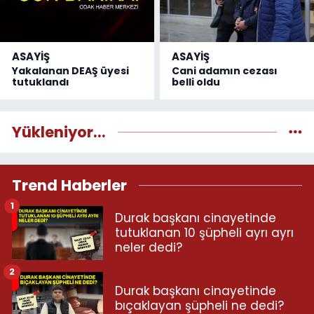
ASAYİŞ
ASAYİŞ
Yakalanan DEAŞ üyesi
Cani adamın cezası
tutuklandı
belli oldu
Yükleniyor...
Trend Haberler
1
Durak başkanı cinayetinde
tutuklanan 10 şüpheli ayrı ayrı
neler dedi?
2
Durak başkanı cinayetinde
bıçaklayan şüpheli ne dedi?