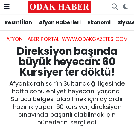
Resmi İlan
Afyon Haberleri
Ekonomi
Siyas
AFYONKARAHİSAR HABERLERİ
Nöbetçi Eczaneler
Resmi İlan
Hava Durumu
AFYON HABER PORTALI WWW.ODAKGAZETESI.COM
Direksiyon başında
ASAYİŞ
Trafik Durumu
büyük heyecan: 60
Kursiyer ter döktü!
GÜNCEL
Süper Lig Puan Durumu ve Fikstür
Afyonkarahisar’ın Sultandağı ilçesinde
SİYASET
Tüm Manşetler
hafta sonu ehliyet heyecanı yaşandı.
Sürücü belgesi alabilmek için aylardır
EĞİTİM
Son Dakika Haberleri
hazırlık yapan 60 kursiyer, direksiyon
sınavında başarılı olabilmek için
MAGAZİN
Haber Arşivi
hünerlerini sergiledi.
SAĞLIK