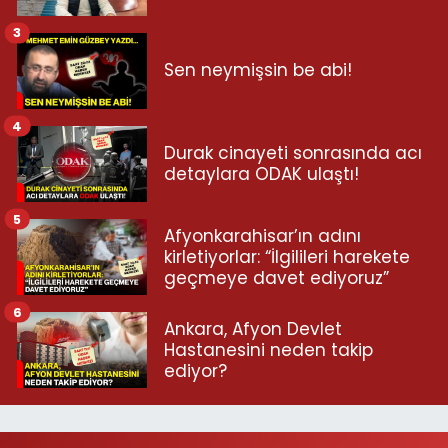
3
Sen neymişsin be abi!
4
Durak cinayeti sonrasında acı
detaylara ODAK ulaştı!
5
Afyonkarahisar’ın adını
kirletiyorlar: “İlgilileri harekete
geçmeye davet ediyoruz”
6
Ankara, Afyon Devlet
Hastanesini neden takip
ediyor?