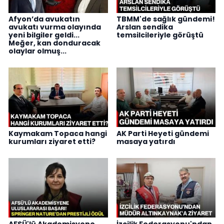
Afyon’da avukatın
TBMM'de sağlık gündemi!
avukatı vurma olayında
Arslan sendika
yeni bilgiler geldi...
temsilcileriyle görüştü
Meğer, kan donduracak
olaylar olmuş...
Kaymakam Topaca hangi
AK Parti Heyeti gündemi
kurumları ziyaret etti?
masaya yatırdı
AFSÜ'lü Akademisyene
İzcilik Federasyonu'ndan