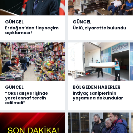
GÜNCEL
GÜNCEL
Erdoğan’dan flaş seçim
Ünlü, ziyarette bulundu
açıklaması!
GÜNCEL
BÖLGEDEN HABERLER
“Okul alışverişinde
İhtiyaç sahiplerinin
yerel esnaf tercih
yaşamına dokundular
edilmeli”