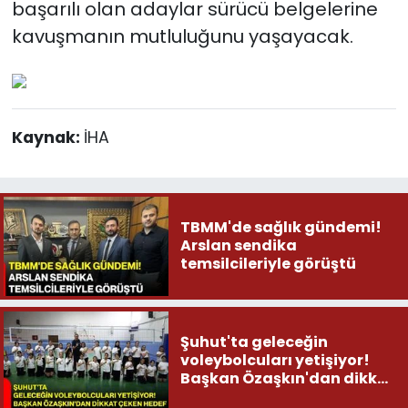
başarılı olan adaylar sürücü belgelerine
kavuşmanın mutluluğunu yaşayacak.
Kaynak:
İHA
TBMM'de sağlık gündemi!
Arslan sendika
temsilcileriyle görüştü
Şuhut'ta geleceğin
voleybolcuları yetişiyor!
Başkan Özaşkın'dan dikkat
çeken hedef