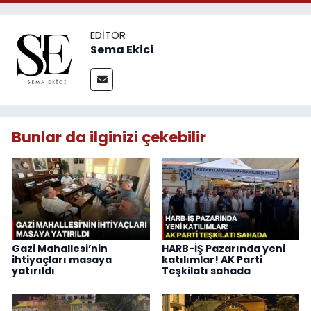
EDITÖR
Sema Ekici
Bunlar da ilginizi çekebilir
Gazi Mahallesi’nin
HARB-İŞ Pazarında yeni
ihtiyaçları masaya
katılımlar! AK Parti
yatırıldı
Teşkilatı sahada