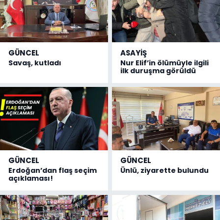
GÜNCEL
ASAYİŞ
Savaş, kutladı
Nur Elif’in ölümüyle ilgili
ilk duruşma görüldü
GÜNCEL
GÜNCEL
Erdoğan’dan flaş seçim
Ünlü, ziyarette bulundu
açıklaması!