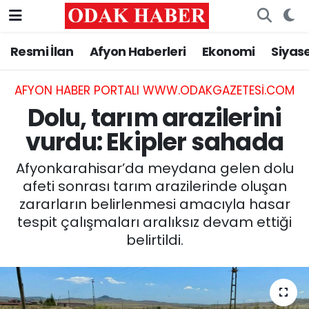
Resmi İlan
Afyon Haberleri
Ekonomi
Siyas
AFYONKARAHİSAR HABERLERİ
Nöbetçi Eczaneler
Resmi İlan
Hava Durumu
AFYON HABER PORTALI WWW.ODAKGAZETESI.COM
Dolu, tarım arazilerini
ASAYİŞ
Trafik Durumu
vurdu: Ekipler sahada
GÜNCEL
Süper Lig Puan Durumu ve Fikstür
Afyonkarahisar’da meydana gelen dolu
afeti sonrası tarım arazilerinde oluşan
SİYASET
Tüm Manşetler
zararların belirlenmesi amacıyla hasar
tespit çalışmaları aralıksız devam ettiği
EĞİTİM
Son Dakika Haberleri
belirtildi.
MAGAZİN
Haber Arşivi
SAĞLIK