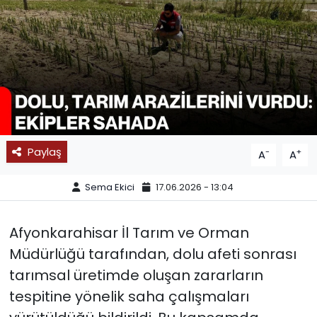
SPOR
11:11 MANŞET
Paylaş
-
+
A
A
Sema Ekici
17.06.2026 - 13:04
Afyonkarahisar İl Tarım ve Orman
Müdürlüğü tarafından, dolu afeti sonrası
tarımsal üretimde oluşan zararların
tespitine yönelik saha çalışmaları