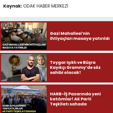
Kaynak:
ODAK HABER MERKEZİ
Gazi Mahallesi’nin
ihtiyaçları masaya yatırıldı
Toygar Işıklı ve Büşra
Kayıkçı Grammy’de söz
sahibi olacak!
HARB-İŞ Pazarında yeni
katılımlar! AK Parti
Teşkilatı sahada