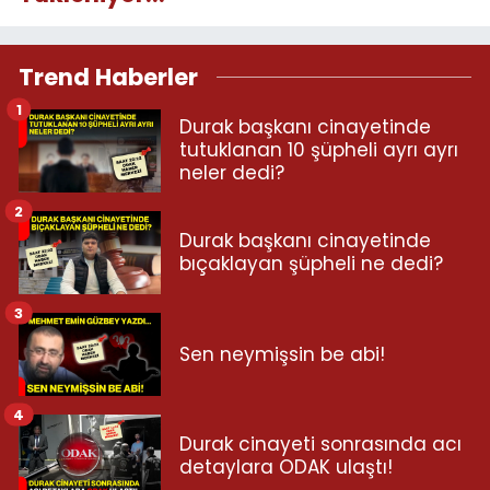
Trend Haberler
1
Durak başkanı cinayetinde
tutuklanan 10 şüpheli ayrı ayrı
neler dedi?
2
Durak başkanı cinayetinde
bıçaklayan şüpheli ne dedi?
3
Sen neymişsin be abi!
4
Durak cinayeti sonrasında acı
detaylara ODAK ulaştı!