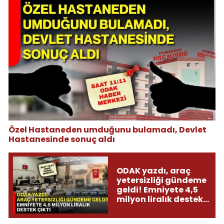
Özel Hastaneden umduğunu bulamadı, Devlet
Hastanesinde sonuç aldı
ODAK yazdı, araç
yetersizliği gündeme
geldi! Emniyete 4,5
milyon liralık destek
çıktı