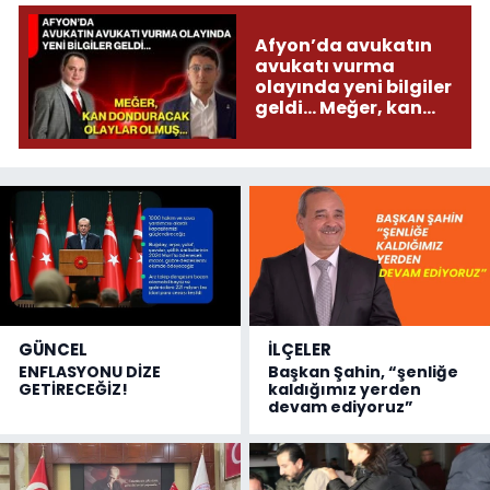
Afyon’da avukatın
avukatı vurma
olayında yeni bilgiler
geldi... Meğer, kan
donduracak olaylar
olmuş...
GÜNCEL
İLÇELER
ENFLASYONU DİZE
Başkan Şahin, “şenliğe
GETİRECEĞİZ!
kaldığımız yerden
devam ediyoruz”