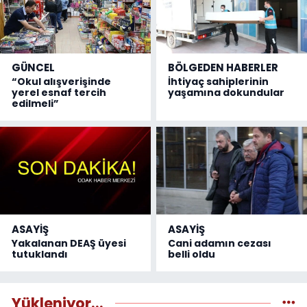
GÜNCEL
BÖLGEDEN HABERLER
“Okul alışverişinde
İhtiyaç sahiplerinin
yerel esnaf tercih
yaşamına dokundular
edilmeli”
ASAYİŞ
ASAYİŞ
Yakalanan DEAŞ üyesi
Cani adamın cezası
tutuklandı
belli oldu
Yükleniyor...