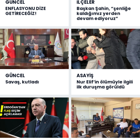
GÜNCEL
İLÇELER
ENFLASYONU DİZE
Başkan Şahin, “şenliğe
GETİRECEĞİZ!
kaldığımız yerden
devam ediyoruz”
GÜNCEL
ASAYİŞ
Savaş, kutladı
Nur Elif’in ölümüyle ilgili
ilk duruşma görüldü