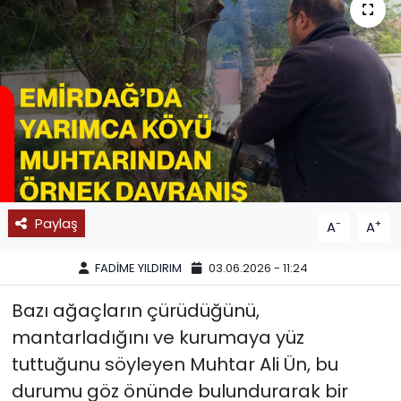
SPOR
11:11 MANŞET
Paylaş
-
+
A
A
FADİME YILDIRIM
03.06.2026 - 11:24
Bazı ağaçların çürüdüğünü,
mantarladığını ve kurumaya yüz
tuttuğunu söyleyen Muhtar Ali Ün, bu
durumu göz önünde bulundurarak bir