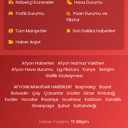
Nöbetçi Eczaneler
Hava Durumu
Trafik Durumu
Puan Durumu ve
Fikstür
Tüm Manşetler
Son Dakika Haberleri
Haber Arşivi
Afyon Haberleri
Afyon Namaz Vakitleri
Afyon Hava durumu
Lig Fikstürü
Künye
İletişim
Gizlilik Sözleşmesi
AFYONKARAHİSAR HABERLERİ
Başmakçı
Bayat
Bolvadin
Çay
Çobanlar
Dazkırı
Dinar
Emirdağ‎
Evciler‎
Hocalar
İhsaniye‎
İscehisar
Kızılören‎
Sandıklı‎
Sinanpaşa
Şuhut
Sultandağı
Haber Yazılımı:
TE Bilişim