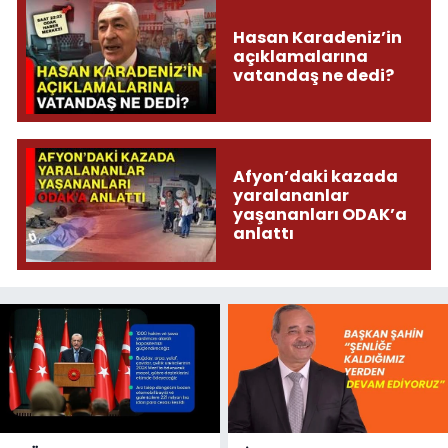
Hasan Karadeniz’in
açıklamalarına
vatandaş ne dedi?
Afyon’daki kazada
yaralananlar
yaşananları ODAK’a
anlattı