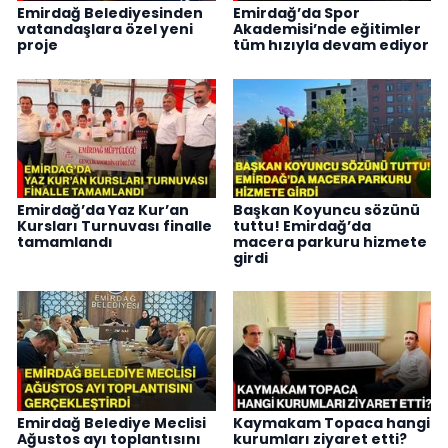
Emirdağ Belediyesinden
Emirdağ’da Spor
vatandaşlara özel yeni
Akademisi’nde eğitimler
proje
tüm hızıyla devam ediyor
Emirdağ’da Yaz Kur’an
Başkan Koyuncu sözünü
Kursları Turnuvası finalle
tuttu! Emirdağ’da
tamamlandı
macera parkuru hizmete
girdi
Emirdağ Belediye Meclisi
Kaymakam Topaca hangi
Ağustos ayı toplantısını
kurumları ziyaret etti?