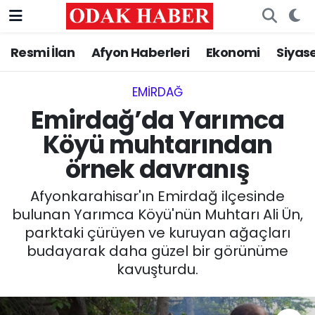
Resmi İlan
Afyon Haberleri
Ekonomi
Siyas
AFYONKARAHİSAR HABERLERİ
Nöbetçi Eczaneler
Resmi İlan
Hava Durumu
EMIRDAĞ‎
Emirdağ’da Yarımca
ASAYİŞ
Trafik Durumu
Köyü muhtarından
örnek davranış
GÜNCEL
Süper Lig Puan Durumu ve Fikstür
Afyonkarahisar'ın Emirdağ ilçesinde
SİYASET
Tüm Manşetler
bulunan Yarımca Köyü'nün Muhtarı Ali Ün,
parktaki çürüyen ve kuruyan ağaçları
EĞİTİM
Son Dakika Haberleri
budayarak daha güzel bir görünüme
kavuşturdu.
MAGAZİN
Haber Arşivi
SAĞLIK