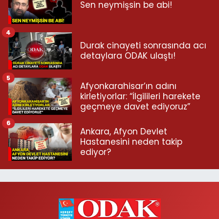
Sen neymişsin be abi!
4
Durak cinayeti sonrasında acı
detaylara ODAK ulaştı!
5
Afyonkarahisar’ın adını
kirletiyorlar: “İlgilileri harekete
geçmeye davet ediyoruz”
6
Ankara, Afyon Devlet
Hastanesini neden takip
ediyor?