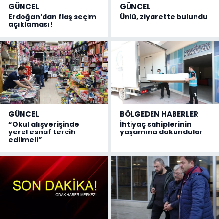
GÜNCEL
GÜNCEL
Erdoğan’dan flaş seçim
Ünlü, ziyarette bulundu
açıklaması!
GÜNCEL
BÖLGEDEN HABERLER
“Okul alışverişinde
İhtiyaç sahiplerinin
yerel esnaf tercih
yaşamına dokundular
edilmeli”