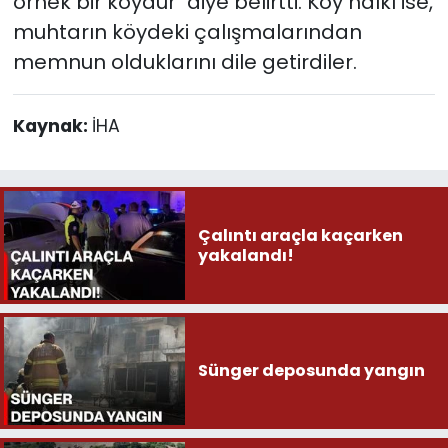
örnek bir köydür" diye belirtti. Köy halkı ise,
muhtarın köydeki çalışmalarından
memnun olduklarını dile getirdiler.
Kaynak:
İHA
Çalıntı araçla kaçarken
yakalandı!
Sünger deposunda yangın