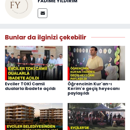
FADİME YILDIRIM
Bunlar da ilginizi çekebilir
Evciler TOKİ Camii
Öğrencinin Kur'an-ı
dualarla ibadete açıldı
Kerim'e geçiş heyecanı
paylaşıldı