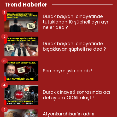
Trend Haberler
1
Durak başkanı cinayetinde
tutuklanan 10 şüpheli ayrı ayrı
neler dedi?
2
Durak başkanı cinayetinde
bıçaklayan şüpheli ne dedi?
3
Sen neymişsin be abi!
4
Durak cinayeti sonrasında acı
detaylara ODAK ulaştı!
5
Afyonkarahisar’ın adını