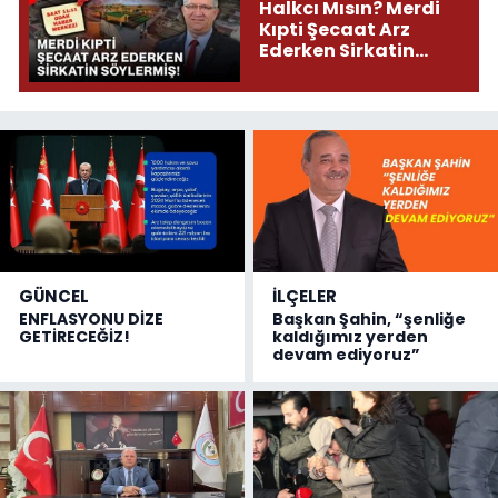
Halkcı Mısın? Merdi
Kıpti Şecaat Arz
Ederken Sirkatin
Söylermiş!
GÜNCEL
İLÇELER
ENFLASYONU DİZE
Başkan Şahin, “şenliğe
GETİRECEĞİZ!
kaldığımız yerden
devam ediyoruz”