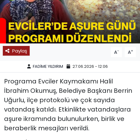
SPOR
11:11 MANŞET
Paylaş
-
+
A
A
FADİME YILDIRIM
27.06.2026 - 12:06
Programa Evciler Kaymakamı Halil
İbrahim Okumuş, Belediye Başkanı Berrin
Uğurlu, ilçe protokolü ve çok sayıda
vatandaş katıldı. Etkinlikte vatandaşlara
aşure ikramında bulunulurken, birlik ve
beraberlik mesajları verildi.