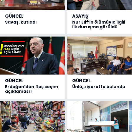
GÜNCEL
ASAYİŞ
Savaş, kutladı
Nur Elif’in ölümüyle ilgili
ilk duruşma görüldü
GÜNCEL
GÜNCEL
Erdoğan’dan flaş seçim
Ünlü, ziyarette bulundu
açıklaması!