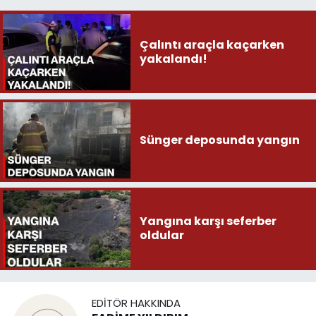
Çalıntı araçla kaçarken
yakalandı!
Sünger deposunda yangın
Yangına karşı seferber
oldular
EDITÖR HAKKINDA