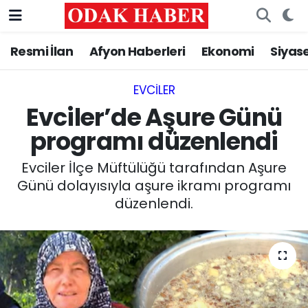
Resmi İlan
Afyon Haberleri
Ekonomi
Siyas
AFYONKARAHİSAR HABERLERİ
Nöbetçi Eczaneler
Resmi İlan
Hava Durumu
EVCILER‎
Evciler’de Aşure Günü
ASAYİŞ
Trafik Durumu
programı düzenlendi
GÜNCEL
Süper Lig Puan Durumu ve Fikstür
Evciler İlçe Müftülüğü tarafından Aşure
Günü dolayısıyla aşure ikramı programı
SİYASET
Tüm Manşetler
düzenlendi.
EĞİTİM
Son Dakika Haberleri
MAGAZİN
Haber Arşivi
SAĞLIK