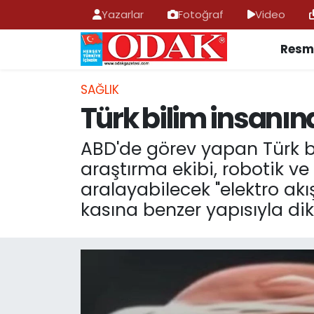
Yazarlar
Fotoğraf
Video
Resmi
AFYONKARAHİSAR HABERLERİ
Nöbetçi Eczaneler
Resmi İlan
Hava Durumu
SAĞLIK
Türk bilim insanın
ASAYİŞ
Trafik Durumu
ABD'de görev yapan Türk bil
GÜNCEL
Süper Lig Puan Durumu ve Fikstür
araştırma ekibi, robotik ve
aralayabilecek "elektro akış
SİYASET
Tüm Manşetler
kasına benzer yapısıyla dik
EĞİTİM
Son Dakika Haberleri
MAGAZİN
Haber Arşivi
SAĞLIK