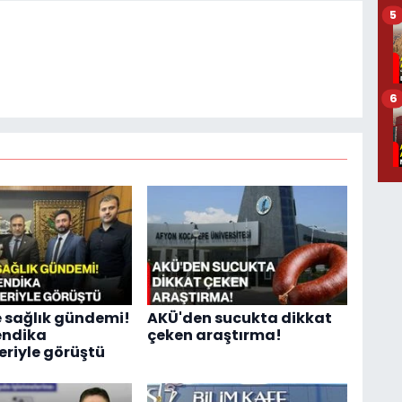
5
6
 sağlık gündemi!
AKÜ'den sucukta dikkat
endika
çeken araştırma!
eriyle görüştü