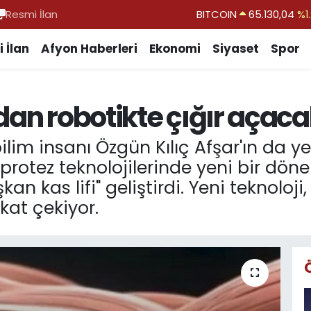
Resmi İlan
DOLAR
47,7106
%0.1
EURO
55,1652
%0.2
 İlan
Afyon Haberleri
Ekonomi
Siyaset
Spor
STERLİN
64,4046
%0.3
GRAM ALTIN
6648.99
%2.5
dan robotikte çığır açaca
BİST100
13.773
%-1
BITCOIN
65.130,04
%1.
im insanı Özgün Kılıç Afşar'ın da yer
 protez teknolojilerinde yeni bir dön
kan kas lifi" geliştirdi. Yeni teknoloj
kat çekiyor.