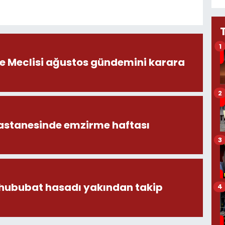
1
ye Meclisi ağustos gündemini karara
2
astanesinde emzirme haftası
3
 hububat hasadı yakından takip
4