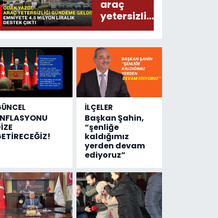
araç
yetersizliği
gündeme
geldi!
Emniyete
4,5 milyon
liralık
destek
çıktı
GÜNCEL
İLÇELER
ENFLASYONU
Başkan Şahin,
İZE
“şenliğe
ETİRECEĞİZ!
kaldığımız
yerden devam
ediyoruz”