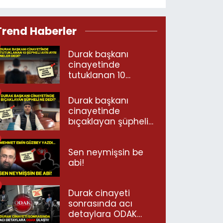
Trend Haberler
Durak başkanı
cinayetinde
tutuklanan 10
şüpheli ayrı ayrı
neler dedi?
Durak başkanı
cinayetinde
bıçaklayan şüpheli
ne dedi?
Sen neymişsin be
abi!
Durak cinayeti
sonrasında acı
detaylara ODAK