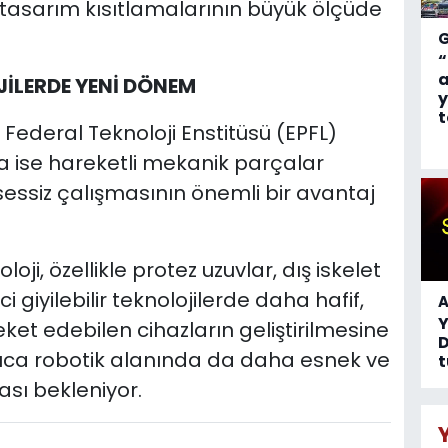
 tasarım kısıtlamalarının büyük ölçüde
“
a
JİLERDE YENİ DÖNEM
y
t
Federal Teknoloji Enstitüsü (EPFL)
a ise hareketli mekanik parçalar
ssiz çalışmasının önemli bir avantaj
oji, özellikle protez uzuvlar, dış iskelet
 giyilebilir teknolojilerde daha hafif,
A
et edebilen cihazların geliştirilmesine
D
rıca robotik alanında da daha esnek ve
t
sı bekleniyor.