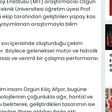
i Enstitüsü (MIT) araştırmacısı Özgün
liteknik Üniversitesi öğretim üyesi Prof.
ği ekip tarafından geliştirilen yapay kas
e yayımlanan araştırmayla bilim
r sıvı içerisinde oluşturduğu çekim
r. Böylece geleneksel motor ve hidrolik
siz ve verimli bir çalışma performansı
D
G
im insanı Özgün Kılıç Afşar, bugüne
lojilerinin çoğunlukla ağır, hantal ve
belirterek, geliştirdikleri tasarımın ise
inden ilham aldığını ifade etti.