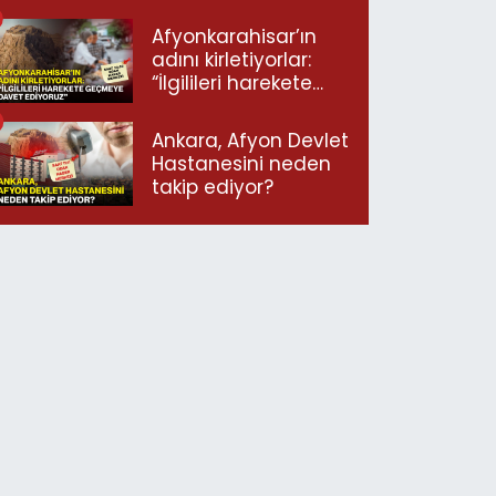
ulaştı!
Afyonkarahisar’ın
adını kirletiyorlar:
“İlgilileri harekete
geçmeye davet
ediyoruz”
Ankara, Afyon Devlet
Hastanesini neden
takip ediyor?