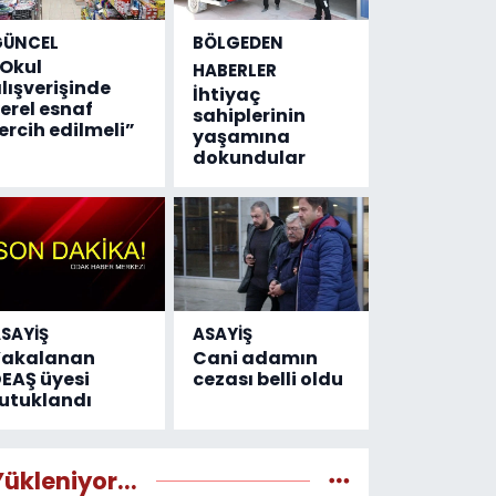
GÜNCEL
BÖLGEDEN
Okul
HABERLER
lışverişinde
İhtiyaç
erel esnaf
sahiplerinin
ercih edilmeli”
yaşamına
dokundular
SAYİŞ
ASAYİŞ
Yakalanan
Cani adamın
EAŞ üyesi
cezası belli oldu
utuklandı
Yükleniyor...