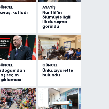
GÜNCEL
ASAYİŞ
avaş, kutladı
Nur Elif’in
ölümüyle ilgili
ilk duruşma
görüldü
GÜNCEL
GÜNCEL
Erdoğan’dan
Ünlü, ziyarette
laş seçim
bulundu
çıklaması!