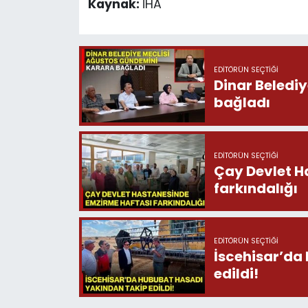
Kaynak:
İHA
EDITÖRÜN SEÇTIĞI
Dinar Beledi
bağladı
EDITÖRÜN SEÇTIĞI
Çay Devlet H
farkındalığı
EDITÖRÜN SEÇTIĞI
İscehisar’da
edildi!