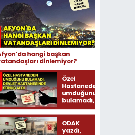
Afyon’da hangi başkan
vatandaşları dinlemiyor?
Özel
Hastaneden
umduğunu
bulamadı,
Devlet
Hastanesinde
sonuç aldı
ODAK
yazdı,