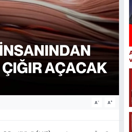
-
+
A
A