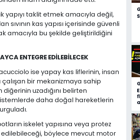
ik yapıyı taklit etmek amacıyla değil,
S
n sıvının kas yapısı içerisinde güvenli
amacıyla bu şekilde geliştirildiğini
AYCA ENTEGRE EDİLEBİLECEK
acucciolo ise yapay kas liflerinin, insan
klı çalışan bir mekanizmaya sahip
en diğerinin uzadığını belirten
f
 sistemlerde daha doğal hareketlerin
a
urguladı.
obotların iskelet yapısına veya protez
edilebileceği, böylece mevcut motor