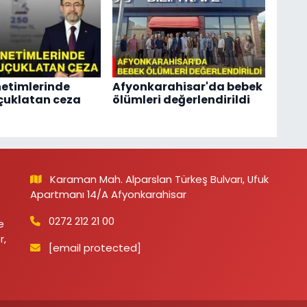
etimlerinde
Afyonkarahisar'da bebek
çuklatan ceza
ölümleri değerlendirildi
Karaman Mah. Alparslan Türkeş Bulvarı, Ufuk
Apartmanı 14/A Afyonkarahisar
0272 212 21 00
e
r,
[email protected]