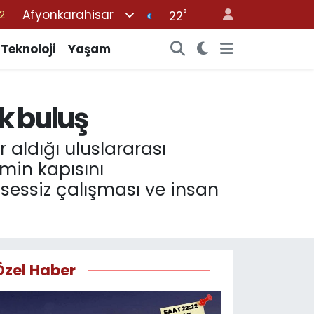
Afyonkarahisar
°
7
22
7
Teknoloji
Yaşam
5
9
k buluş
9
2
 aldığı uluslararası
emin kapısını
i, sessiz çalışması ve insan
Özel Haber