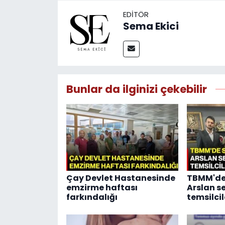
EDITÖR
Sema Ekici
Bunlar da ilginizi çekebilir
Çay Devlet Hastanesinde
TBMM'de
emzirme haftası
Arslan s
farkındalığı
temsilcil