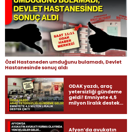
Özel Hastaneden umduğunu bulamadı, Devlet
Hastanesinde sonuç aldı
ODAK yazdı, araç
yetersizliği gündeme
geldi! Emniyete 4,5
milyon liralık destek
çıktı
Afyon’da avukatın