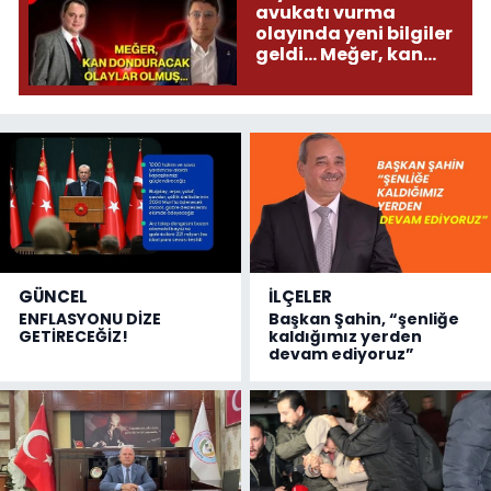
avukatı vurma
olayında yeni bilgiler
geldi... Meğer, kan
donduracak olaylar
olmuş...
GÜNCEL
İLÇELER
ENFLASYONU DİZE
Başkan Şahin, “şenliğe
GETİRECEĞİZ!
kaldığımız yerden
devam ediyoruz”