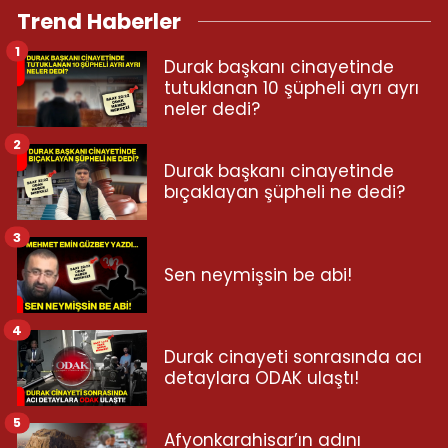
Trend Haberler
1
Durak başkanı cinayetinde
tutuklanan 10 şüpheli ayrı ayrı
neler dedi?
2
Durak başkanı cinayetinde
bıçaklayan şüpheli ne dedi?
3
Sen neymişsin be abi!
4
Durak cinayeti sonrasında acı
detaylara ODAK ulaştı!
5
Afyonkarahisar’ın adını