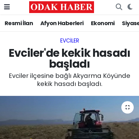
Resmi İlan
Afyon Haberleri
Ekonomi
Siyas
AFYONKARAHİSAR HABERLERİ
Nöbetçi Eczaneler
Resmi İlan
Hava Durumu
EVCILER‎
Evciler'de kekik hasadı
ASAYİŞ
Trafik Durumu
başladı
GÜNCEL
Süper Lig Puan Durumu ve Fikstür
Evciler ilçesine bağlı Akyarma Köyünde
kekik hasadı başladı.
SİYASET
Tüm Manşetler
EĞİTİM
Son Dakika Haberleri
MAGAZİN
Haber Arşivi
SAĞLIK