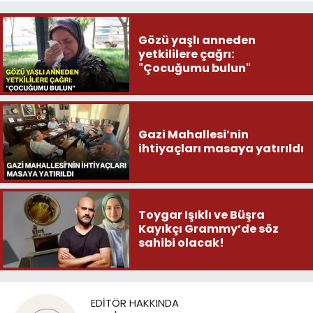
Gözü yaşlı anneden
yetkililere çağrı:
"Çocuğumu bulun"
Gazi Mahallesi’nin
ihtiyaçları masaya yatırıldı
Toygar Işıklı ve Büşra
Kayıkçı Grammy’de söz
sahibi olacak!
EDITÖR HAKKINDA