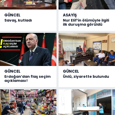
GÜNCEL
ASAYİŞ
Savaş, kutladı
Nur Elif’in ölümüyle ilgili
ilk duruşma görüldü
GÜNCEL
GÜNCEL
Erdoğan’dan flaş seçim
Ünlü, ziyarette bulundu
açıklaması!