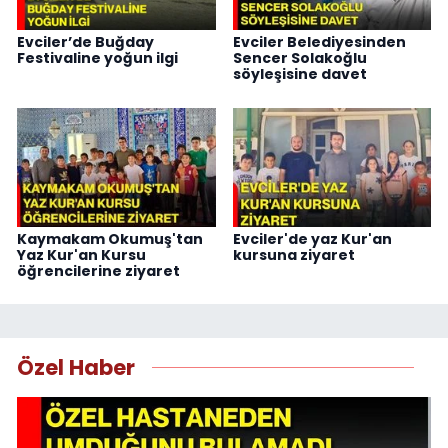
Evciler’de Buğday
Evciler Belediyesinden
Festivaline yoğun ilgi
Sencer Solakoğlu
söyleşisine davet
Kaymakam Okumuş'tan
Evciler'de yaz Kur'an
Yaz Kur'an Kursu
kursuna ziyaret
öğrencilerine ziyaret
Özel Haber