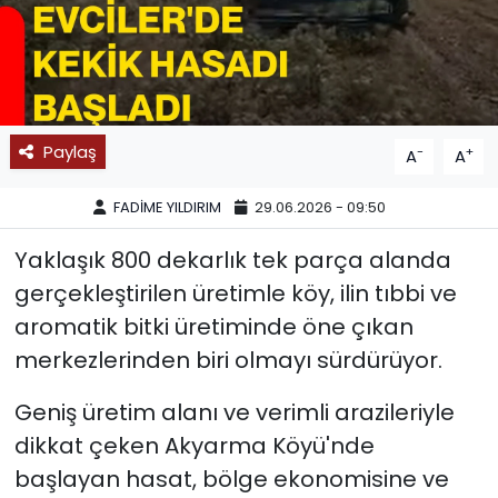
SPOR
11:11 MANŞET
Paylaş
-
+
A
A
FADİME YILDIRIM
29.06.2026 - 09:50
Yaklaşık 800 dekarlık tek parça alanda
gerçekleştirilen üretimle köy, ilin tıbbi ve
aromatik bitki üretiminde öne çıkan
merkezlerinden biri olmayı sürdürüyor.
Geniş üretim alanı ve verimli arazileriyle
dikkat çeken Akyarma Köyü'nde
başlayan hasat, bölge ekonomisine ve