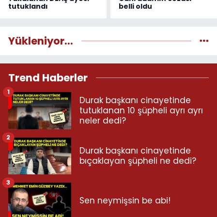
tutuklandı
belli oldu
Yükleniyor...
Trend Haberler
1
Durak başkanı cinayetinde
tutuklanan 10 şüpheli ayrı ayrı
neler dedi?
2
Durak başkanı cinayetinde
bıçaklayan şüpheli ne dedi?
3
Sen neymişsin be abi!