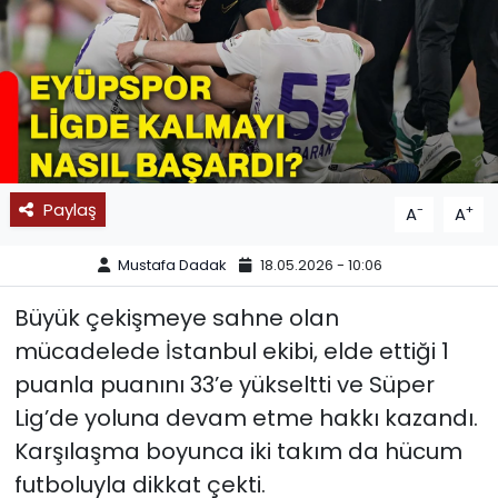
SPOR
11:11 MANŞET
Paylaş
-
+
A
A
Mustafa Dadak
18.05.2026 - 10:06
Büyük çekişmeye sahne olan
mücadelede İstanbul ekibi, elde ettiği 1
puanla puanını 33’e yükseltti ve Süper
Lig’de yoluna devam etme hakkı kazandı.
Karşılaşma boyunca iki takım da hücum
futboluyla dikkat çekti.