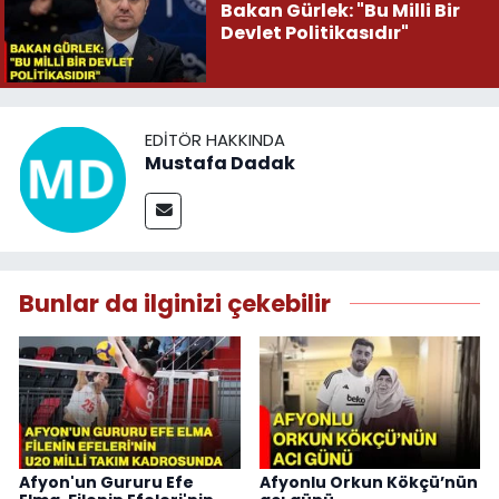
Bakan Gürlek: "Bu Milli Bir
Devlet Politikasıdır"
EDITÖR HAKKINDA
Mustafa Dadak
Bunlar da ilginizi çekebilir
Afyon'un Gururu Efe
Afyonlu Orkun Kökçü’nün