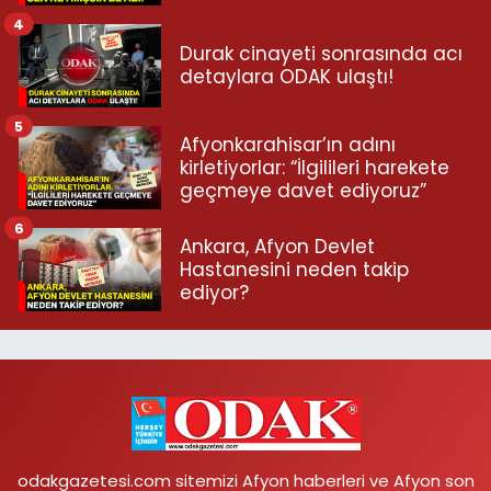
4
Durak cinayeti sonrasında acı
detaylara ODAK ulaştı!
5
Afyonkarahisar’ın adını
kirletiyorlar: “İlgilileri harekete
geçmeye davet ediyoruz”
6
Ankara, Afyon Devlet
Hastanesini neden takip
ediyor?
odakgazetesi.com sitemizi Afyon haberleri ve Afyon son