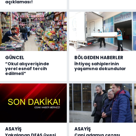
açıklaması!
GÜNCEL
BÖLGEDEN HABERLER
“Okul alışverişinde
İhtiyaç sahiplerinin
yerel esnaf tercih
yaşamına dokundular
edilmeli”
ASAYİŞ
ASAYİŞ
Yakalanan DEAŞ üyesi
Cani adamın cezası