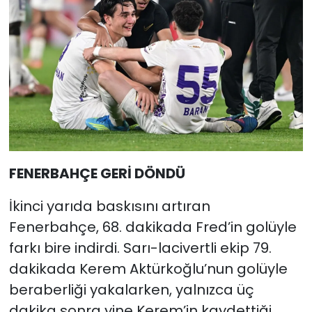
FENERBAHÇE GERİ DÖNDÜ
İkinci yarıda baskısını artıran
Fenerbahçe, 68. dakikada Fred’in golüyle
farkı bire indirdi. Sarı-lacivertli ekip 79.
dakikada Kerem Aktürkoğlu’nun golüyle
beraberliği yakalarken, yalnızca üç
dakika sonra yine Kerem’in kaydettiği