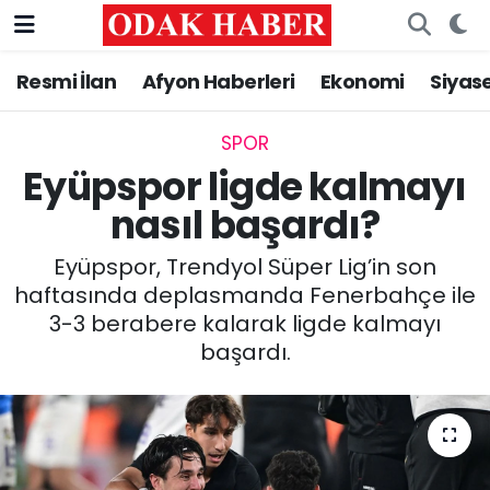
Resmi İlan
Afyon Haberleri
Ekonomi
Siyas
AFYONKARAHİSAR HABERLERİ
Nöbetçi Eczaneler
Resmi İlan
Hava Durumu
SPOR
Eyüpspor ligde kalmayı
ASAYİŞ
Trafik Durumu
nasıl başardı?
GÜNCEL
Süper Lig Puan Durumu ve Fikstür
Eyüpspor, Trendyol Süper Lig’in son
haftasında deplasmanda Fenerbahçe ile
SİYASET
Tüm Manşetler
3-3 berabere kalarak ligde kalmayı
başardı.
EĞİTİM
Son Dakika Haberleri
MAGAZİN
Haber Arşivi
SAĞLIK