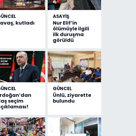
GÜNCEL
ASAYİŞ
avaş, kutladı
Nur Elif’in
ölümüyle ilgili
ilk duruşma
görüldü
GÜNCEL
GÜNCEL
Erdoğan’dan
Ünlü, ziyarette
laş seçim
bulundu
çıklaması!