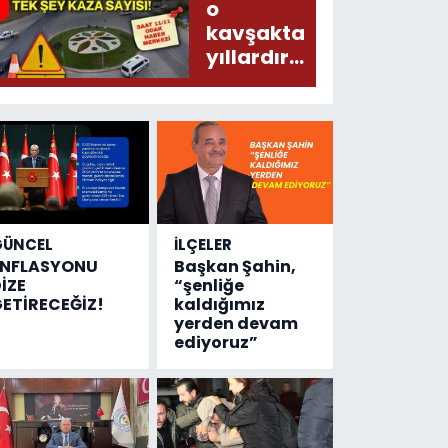
Meğer, kan
o
donduracak
kavşakta
olaylar
yıllardır
olmuş...
değişen
tek şey
kaza
sayısı!
GÜNCEL
İLÇELER
ENFLASYONU
Başkan Şahin,
İZE
“şenliğe
ETİRECEĞİZ!
kaldığımız
yerden devam
ediyoruz”