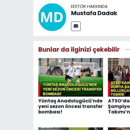
EDITÖR HAKKINDA
Mustafa Dadak
Bunlar da ilginizi çekebilir
Yüntaş Anadolugücü’nde
ATSO’da
yeni sezon öncesi transfer
Şampiyon
bombası!
Takımı’n