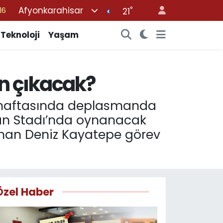
Afyonkarahisar
°
%0
21
08
Teknoloji
Yaşam
%0
12
n çıkacak?
70
16
n haftasında deplasmanda
ğan Stadı’nda oynanacak
nan Deniz Kayatepe görev
Özel Haber