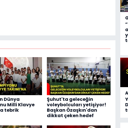
“
a
y
t
A
n Dünya
Şuhut'ta geleceğin
u Milli Klavye
voleybolcuları yetişiyor!
D
a tebrik
Başkan Özaşkın'dan
t
dikkat çeken hedef