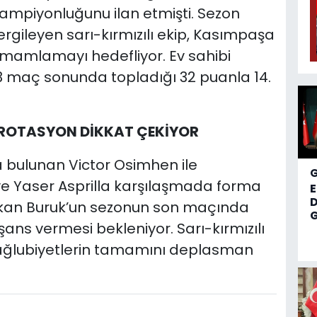
ampiyonluğunu ilan etmişti. Sezon
rgileyen sarı-kırmızılı ekip, Kasımpaşa
amamlamayı hedefliyor. Ev sahibi
3 maç sonunda topladığı 32 puanla 14.
 ROTASYON DİKKAT ÇEKİYOR
 bulunan Victor Osimhen ile
 ve Yaser Asprilla karşılaşmada forma
D
Okan Buruk’un sezonun son maçında
G
ans vermesi bekleniyor. Sarı-kırmızılı
mağlubiyetlerin tamamını deplasman