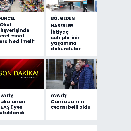
GÜNCEL
BÖLGEDEN
Okul
HABERLER
lışverişinde
İhtiyaç
erel esnaf
sahiplerinin
ercih edilmeli”
yaşamına
dokundular
SAYİŞ
ASAYİŞ
Yakalanan
Cani adamın
EAŞ üyesi
cezası belli oldu
utuklandı