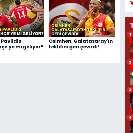
1
 Pavlidis
Osimhen, Galatasaray'ın
çe'ye mi geliyor?
teklifini geri çevirdi!
2
3
4