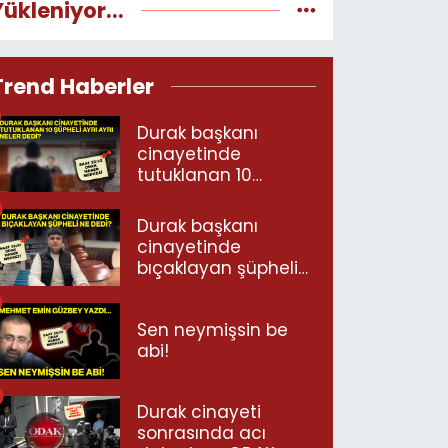
Yükleniyor...
Trend Haberler
Durak başkanı
cinayetinde
tutuklanan 10
şüpheli ayrı ayrı
neler dedi?
Durak başkanı
cinayetinde
bıçaklayan şüpheli
ne dedi?
Sen neymişsin be
abi!
Durak cinayeti
sonrasında acı