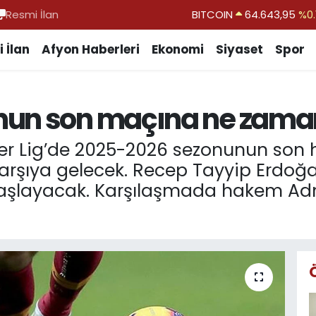
Resmi İlan
DOLAR
47,6704
EURO
55,0406
%-0.
 İlan
Afyon Haberleri
Ekonomi
Siyaset
Spor
STERLİN
64,2143
GRAM ALTIN
6500.87
%0.
nun son maçına ne zama
BİST100
13.799
%
BITCOIN
64.643,95
%0.
per Lig’de 2025-2026 sezonunun so
 karşıya gelecek. Recep Tayyip Erdo
aşlayacak. Karşılaşmada hakem Ad