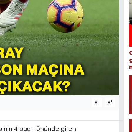
m
-
+
A
A
binin 4 puan önünde giren