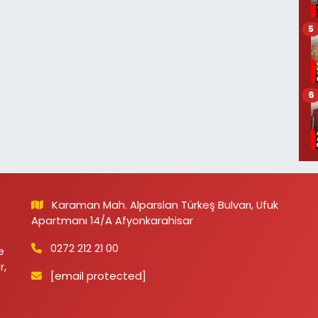
5
6
Karaman Mah. Alparslan Türkeş Bulvarı, Ufuk
Apartmanı 14/A Afyonkarahisar
0272 212 21 00
e
r,
[email protected]