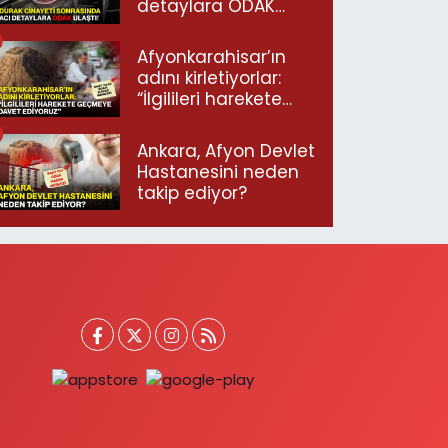
detaylara ODAK
ulaştı!
Afyonkarahisar’ın
adını kirletiyorlar:
“İlgilileri harekete
geçmeye davet
ediyoruz”
Ankara, Afyon Devlet
Hastanesini neden
takip ediyor?