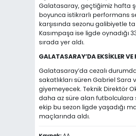
Galatasaray, geçtiğimiz hafta ş
boyunca istikrarlı performans se
karşısında sezonu galibiyetle t
Kasımpaşa ise ligde oynadığı 3
sırada yer aldı.
GALATASARAY’DA EKSİKLER VE
Galatasaray’da cezalı durumda
sakatlıkları süren Gabriel Sara
giyemeyecek. Teknik Direktör 
daha az süre alan futbolculara ş
ekip bu sezon ligde yaşadığı 
maçlarında aldı.
Kaynak:
AA