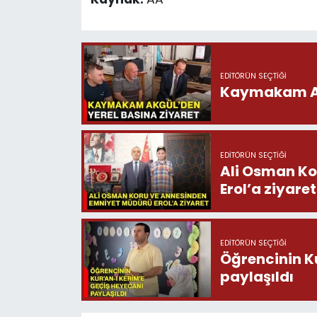
EDITÖRÜN SEÇTIĞI
Kaymakam Akg
EDITÖRÜN SEÇTIĞI
Ali Osman Ko
Erol’a ziyaret
EDITÖRÜN SEÇTIĞI
Öğrencinin K
paylaşıldı