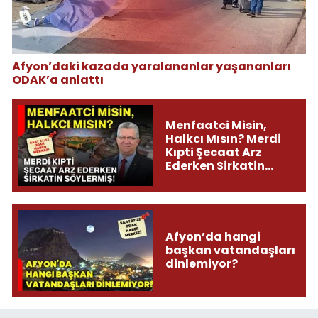
Afyon’daki kazada yaralananlar yaşananları
ODAK’a anlattı
Menfaatci Misin,
Halkcı Mısın? Merdi
Kıpti Şecaat Arz
Ederken Sirkatin
Söylermiş!
Afyon’da hangi
başkan vatandaşları
dinlemiyor?