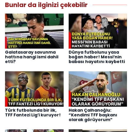
Bunlar da ilginizi çekebilir
Galatasaray savunma
Dünya futbolunu yasa
hattına hangi ismi dahil
boğan haber! Messi’nin
etti?
babası hayatını kaybetti
Türk futbolunda bir ilk,
Hakan Çalhanoğlu:
TFF Fantezi Lig’i kuruyor!
“Kendimi TFF başkanı
olarak görüyorum”