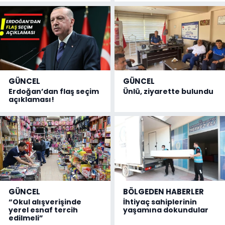
GÜNCEL
GÜNCEL
Erdoğan’dan flaş seçim
Ünlü, ziyarette bulundu
açıklaması!
GÜNCEL
BÖLGEDEN HABERLER
“Okul alışverişinde
İhtiyaç sahiplerinin
yerel esnaf tercih
yaşamına dokundular
edilmeli”