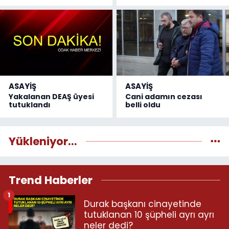
ASAYİŞ
ASAYİŞ
Yakalanan DEAŞ üyesi
Cani adamın cezası
tutuklandı
belli oldu
Yükleniyor...
Trend Haberler
1
Durak başkanı cinayetinde
tutuklanan 10 şüpheli ayrı ayrı
neler dedi?