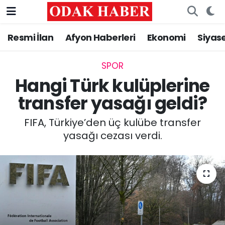
Resmi İlan
Afyon Haberleri
Ekonomi
Siyas
AFYONKARAHİSAR HABERLERİ
Nöbetçi Eczaneler
Resmi İlan
Hava Durumu
SPOR
Hangi Türk kulüplerine
ASAYİŞ
Trafik Durumu
transfer yasağı geldi?
GÜNCEL
Süper Lig Puan Durumu ve Fikstür
FIFA, Türkiye’den üç kulübe transfer
yasağı cezası verdi.
SİYASET
Tüm Manşetler
EĞİTİM
Son Dakika Haberleri
MAGAZİN
Haber Arşivi
SAĞLIK