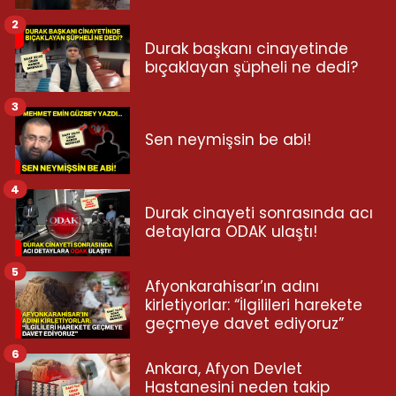
2
Durak başkanı cinayetinde
bıçaklayan şüpheli ne dedi?
3
Sen neymişsin be abi!
4
Durak cinayeti sonrasında acı
detaylara ODAK ulaştı!
5
Afyonkarahisar’ın adını
kirletiyorlar: “İlgilileri harekete
geçmeye davet ediyoruz”
6
Ankara, Afyon Devlet
Hastanesini neden takip