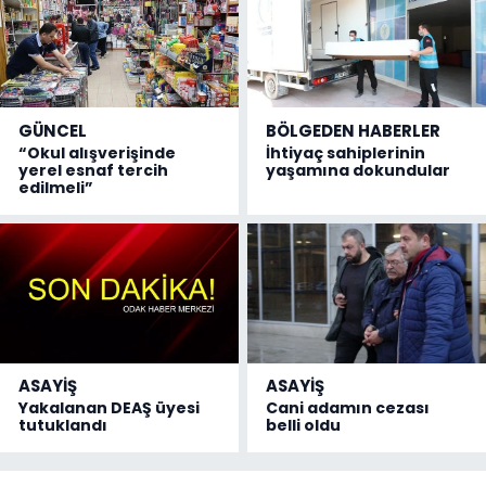
GÜNCEL
BÖLGEDEN HABERLER
“Okul alışverişinde
İhtiyaç sahiplerinin
yerel esnaf tercih
yaşamına dokundular
edilmeli”
ASAYİŞ
ASAYİŞ
Yakalanan DEAŞ üyesi
Cani adamın cezası
tutuklandı
belli oldu