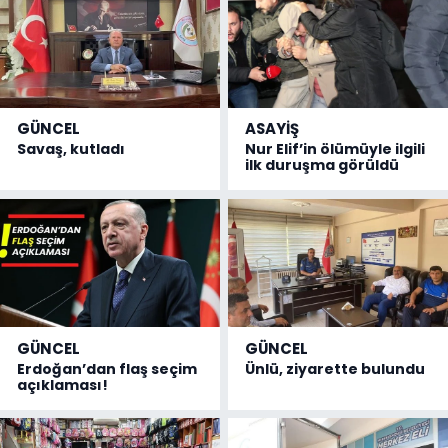
GÜNCEL
ASAYİŞ
Savaş, kutladı
Nur Elif’in ölümüyle ilgili
ilk duruşma görüldü
GÜNCEL
GÜNCEL
Erdoğan’dan flaş seçim
Ünlü, ziyarette bulundu
açıklaması!