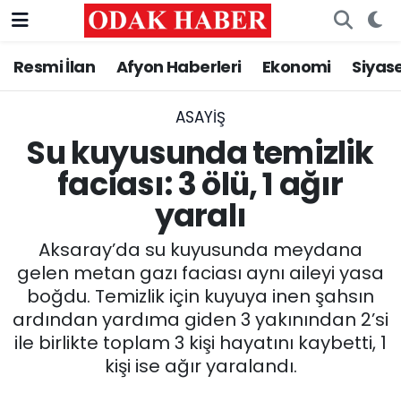
Resmi İlan
Afyon Haberleri
Ekonomi
Siyas
AFYONKARAHİSAR HABERLERİ
Nöbetçi Eczaneler
Resmi İlan
Hava Durumu
ASAYİŞ
Su kuyusunda temizlik
ASAYİŞ
Trafik Durumu
faciası: 3 ölü, 1 ağır
yaralı
GÜNCEL
Süper Lig Puan Durumu ve Fikstür
Aksaray’da su kuyusunda meydana
SİYASET
Tüm Manşetler
gelen metan gazı faciası aynı aileyi yasa
boğdu. Temizlik için kuyuya inen şahsın
EĞİTİM
Son Dakika Haberleri
ardından yardıma giden 3 yakınından 2’si
ile birlikte toplam 3 kişi hayatını kaybetti, 1
MAGAZİN
Haber Arşivi
kişi ise ağır yaralandı.
SAĞLIK