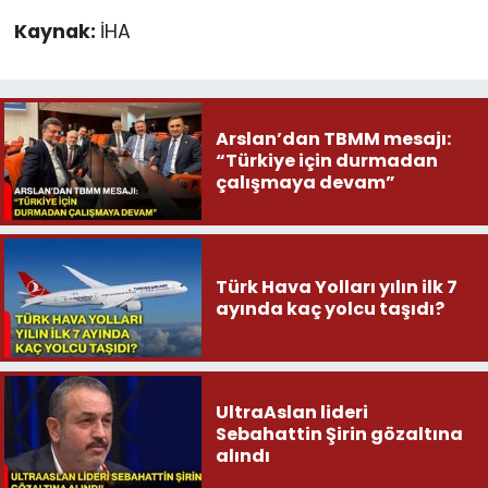
Kaynak:
İHA
Arslan’dan TBMM mesajı:
“Türkiye için durmadan
çalışmaya devam”
Türk Hava Yolları yılın ilk 7
ayında kaç yolcu taşıdı?
UltraAslan lideri
Sebahattin Şirin gözaltına
alındı