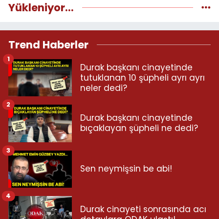
Yükleniyor...
Trend Haberler
1
Durak başkanı cinayetinde
tutuklanan 10 şüpheli ayrı ayrı
neler dedi?
2
Durak başkanı cinayetinde
bıçaklayan şüpheli ne dedi?
3
Sen neymişsin be abi!
4
Durak cinayeti sonrasında acı