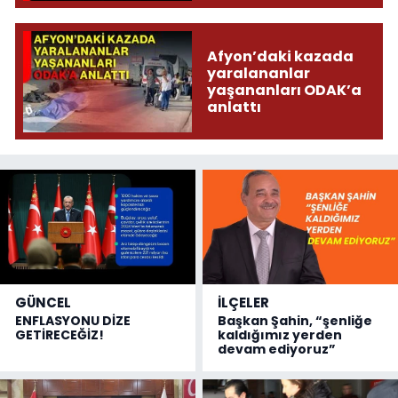
Afyon’daki kazada
yaralananlar
yaşananları ODAK’a
anlattı
GÜNCEL
İLÇELER
ENFLASYONU DİZE
Başkan Şahin, “şenliğe
GETİRECEĞİZ!
kaldığımız yerden
devam ediyoruz”