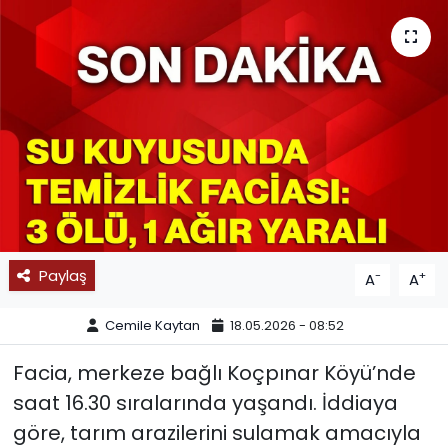
SPOR
11:11 MANŞET
Paylaş
-
+
A
A
Cemile Kaytan
18.05.2026 - 08:52
Facia, merkeze bağlı Koçpınar Köyü’nde
saat 16.30 sıralarında yaşandı. İddiaya
göre, tarım arazilerini sulamak amacıyla