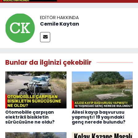
EDITÖR HAKKINDA
Cemile Kaytan
Bunlar da ilginizi çekebilir
Otomobille çarpışan
Ailesi kayıp başvurusu
elektrikli bisikletin
yapmıştı! 19 yaşındaki
sürücüsüne ne oldu?
genç nerede bulundu?