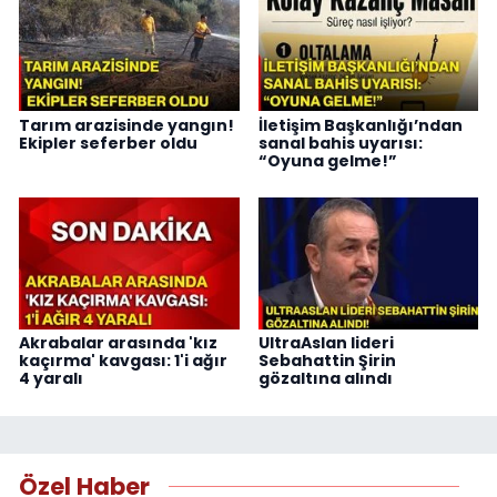
Tarım arazisinde yangın!
İletişim Başkanlığı’ndan
Ekipler seferber oldu
sanal bahis uyarısı:
“Oyuna gelme!”
Akrabalar arasında 'kız
UltraAslan lideri
kaçırma' kavgası: 1'i ağır
Sebahattin Şirin
4 yaralı
gözaltına alındı
Özel Haber