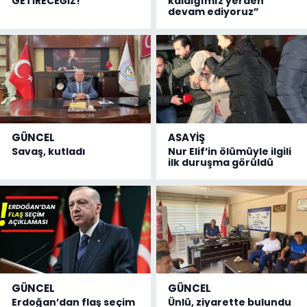
GETİRECEĞİZ!
kaldığımız yerden
devam ediyoruz”
GÜNCEL
ASAYİŞ
Savaş, kutladı
Nur Elif’in ölümüyle ilgili
ilk duruşma görüldü
GÜNCEL
GÜNCEL
Erdoğan’dan flaş seçim
Ünlü, ziyarette bulundu