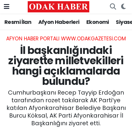
Resmi İlan
Afyon Haberleri
Ekonomi
Siyas
AFYONKARAHİSAR HABERLERİ
Nöbetçi Eczaneler
Resmi İlan
Hava Durumu
AFYON HABER PORTALI WWW.ODAKGAZETESI.COM
İl başkanlığındaki
ASAYİŞ
Trafik Durumu
ziyarette milletvekilleri
hangi açıklamalarda
GÜNCEL
Süper Lig Puan Durumu ve Fikstür
bulundu?
SİYASET
Tüm Manşetler
Cumhurbaşkanı Recep Tayyip Erdoğan
EĞİTİM
Son Dakika Haberleri
tarafından rozet takılarak AK Parti’ye
katılan Afyonkarahisar Belediye Başkanı
MAGAZİN
Haber Arşivi
Burcu Köksal, AK Parti Afyonkarahisar İl
Başkanlığını ziyaret etti.
SAĞLIK