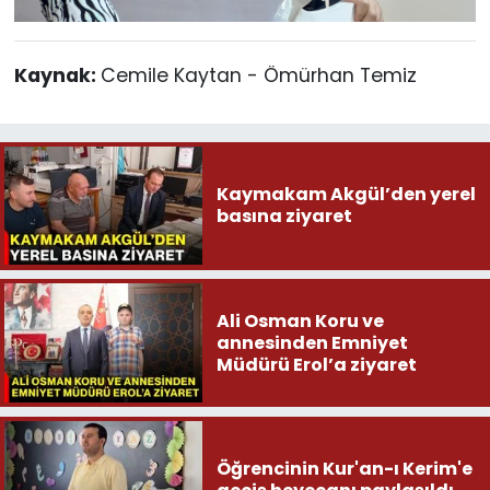
Kaynak:
Cemile Kaytan - Ömürhan Temiz
Kaymakam Akgül’den yerel
basına ziyaret
Ali Osman Koru ve
annesinden Emniyet
Müdürü Erol’a ziyaret
Öğrencinin Kur'an-ı Kerim'e