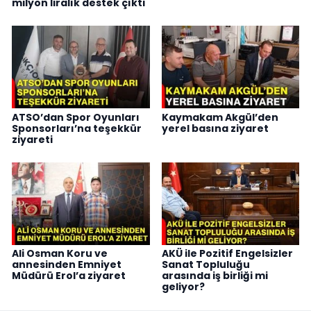
milyon liralık destek çıktı
ATSO’dan Spor Oyunları
Kaymakam Akgül’den
Sponsorları’na teşekkür
yerel basına ziyaret
ziyareti
Ali Osman Koru ve
AKÜ ile Pozitif Engelsizler
annesinden Emniyet
Sanat Topluluğu
Müdürü Erol’a ziyaret
arasında iş birliği mi
geliyor?