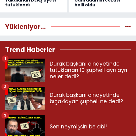
Yakalanan DEAŞ üyesi
Cani adamın cezası
tutuklandı
belli oldu
Yükleniyor...
Trend Haberler
1
Durak başkanı cinayetinde
tutuklanan 10 şüpheli ayrı ayrı
neler dedi?
2
Durak başkanı cinayetinde
bıçaklayan şüpheli ne dedi?
3
Sen neymişsin be abi!