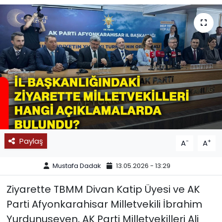
SPOR
11:11 MANŞET
Paylaş
-
+
A
A
Mustafa Dadak
13.05.2026 - 13:29
Ziyarette TBMM Divan Katip Üyesi ve AK
Parti Afyonkarahisar Milletvekili İbrahim
Yurdunuseven, AK Parti Milletvekilleri Ali