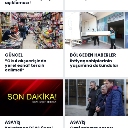
açıklaması!
GÜNCEL
BÖLGEDEN HABERLER
“Okul alışverişinde
İhtiyaç sahiplerinin
yerel esnaf tercih
yaşamına dokundular
edilmeli”
ASAYİŞ
ASAYİŞ