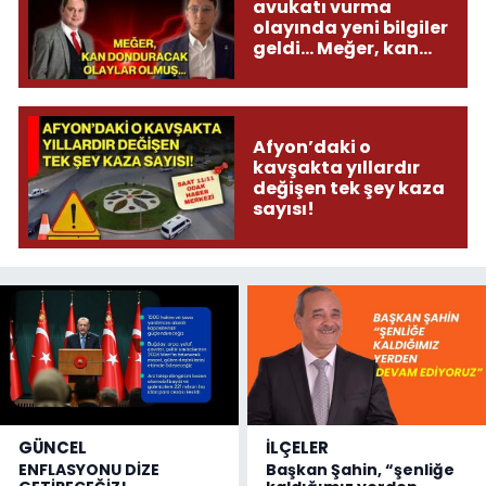
avukatı vurma
olayında yeni bilgiler
geldi... Meğer, kan
donduracak olaylar
olmuş...
Afyon’daki o
kavşakta yıllardır
değişen tek şey kaza
sayısı!
GÜNCEL
İLÇELER
ENFLASYONU DİZE
Başkan Şahin, “şenliğe