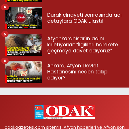
4
Durak cinayeti sonrasında acı
detaylara ODAK ulaştı!
5
Afyonkarahisar’ın adını
kirletiyorlar: “İlgilileri harekete
geçmeye davet ediyoruz”
6
Ankara, Afyon Devlet
Hastanesini neden takip
ediyor?
odakgazetesi.com sitemizi Afyon haberleri ve Afyon son