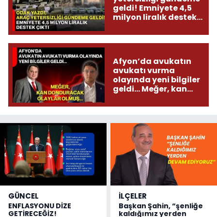
geldi! Emniyete 4,5
milyon liralık destek
çıktı
Afyon’da avukatın
avukatı vurma
olayında yeni bilgiler
geldi... Meğer, kan
donduracak olaylar
olmuş...
GÜNCEL
İLÇELER
ENFLASYONU DİZE
Başkan Şahin, “şenliğe
GETİRECEĞİZ!
kaldığımız yerden