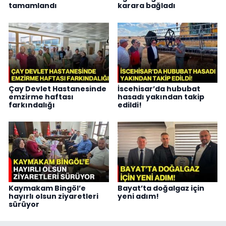
tamamlandı
karara bağladı
Çay Devlet Hastanesinde
İscehisar’da hububat
emzirme haftası
hasadı yakından takip
farkındalığı
edildi!
Kaymakam Bingöl’e
Bayat’ta doğalgaz için
hayırlı olsun ziyaretleri
yeni adım!
sürüyor