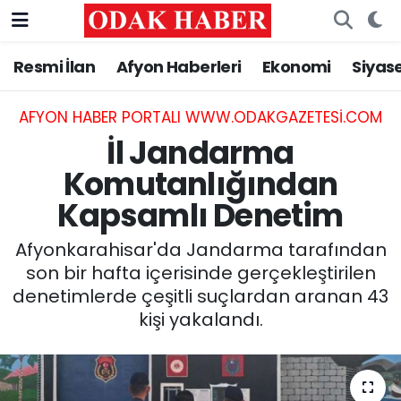
Resmi İlan
Afyon Haberleri
Ekonomi
Siyas
AFYONKARAHİSAR HABERLERİ
Nöbetçi Eczaneler
Resmi İlan
Hava Durumu
AFYON HABER PORTALI WWW.ODAKGAZETESI.COM
İl Jandarma
ASAYİŞ
Trafik Durumu
Komutanlığından
Kapsamlı Denetim
GÜNCEL
Süper Lig Puan Durumu ve Fikstür
Afyonkarahisar'da Jandarma tarafından
SİYASET
Tüm Manşetler
son bir hafta içerisinde gerçekleştirilen
denetimlerde çeşitli suçlardan aranan 43
EĞİTİM
Son Dakika Haberleri
kişi yakalandı.
MAGAZİN
Haber Arşivi
SAĞLIK