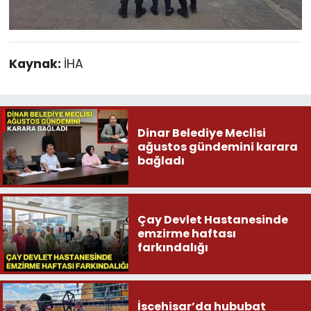
Kaynak:
İHA
Dinar Belediye Meclisi
ağustos gündemini karara
bağladı
Çay Devlet Hastanesinde
emzirme haftası
farkındalığı
İscehisar’da hububat