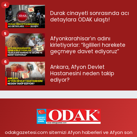
4
Durak cinayeti sonrasında acı
detaylara ODAK ulaştı!
5
Afyonkarahisar’ın adını
kirletiyorlar: “İlgilileri harekete
geçmeye davet ediyoruz”
6
Ankara, Afyon Devlet
Hastanesini neden takip
ediyor?
odakgazetesi.com sitemizi Afyon haberleri ve Afyon son