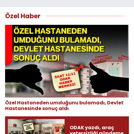
Özel Haber
Özel Hastaneden umduğunu bulamadı, Devlet
Hastanesinde sonuç aldı
ODAK yazdı, araç
yetersizliği gündeme