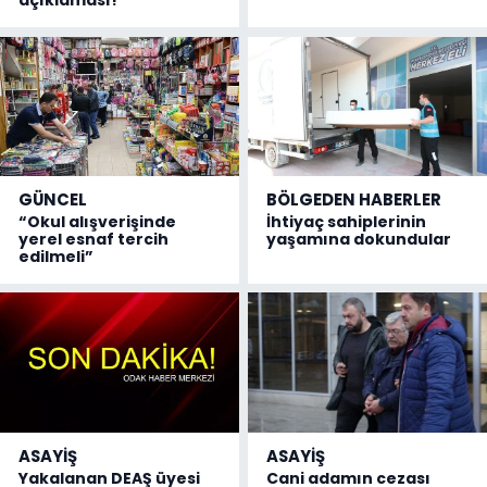
açıklaması!
GÜNCEL
BÖLGEDEN HABERLER
“Okul alışverişinde
İhtiyaç sahiplerinin
yerel esnaf tercih
yaşamına dokundular
edilmeli”
ASAYİŞ
ASAYİŞ
Yakalanan DEAŞ üyesi
Cani adamın cezası