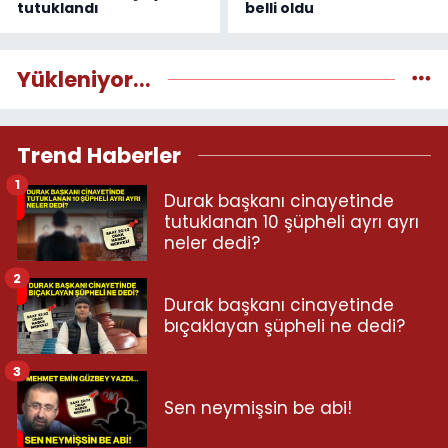
tutuklandı
belli oldu
Yükleniyor...
Trend Haberler
1
Durak başkanı cinayetinde
tutuklanan 10 şüpheli ayrı ayrı
neler dedi?
2
Durak başkanı cinayetinde
bıçaklayan şüpheli ne dedi?
3
Sen neymişsin be abi!