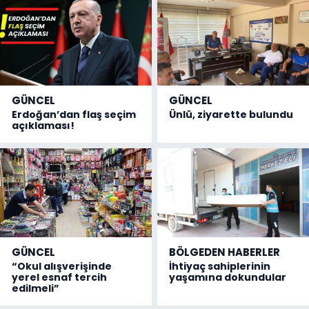
GÜNCEL
GÜNCEL
Erdoğan’dan flaş seçim
Ünlü, ziyarette bulundu
açıklaması!
GÜNCEL
BÖLGEDEN HABERLER
“Okul alışverişinde
İhtiyaç sahiplerinin
yerel esnaf tercih
yaşamına dokundular
edilmeli”