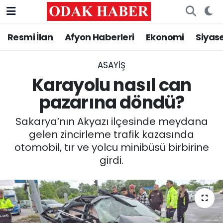
Resmi İlan
Afyon Haberleri
Ekonomi
Siyas
AFYONKARAHİSAR HABERLERİ
Nöbetçi Eczaneler
Resmi İlan
Hava Durumu
ASAYİŞ
Karayolu nasıl can
ASAYİŞ
Trafik Durumu
pazarına döndü?
GÜNCEL
Süper Lig Puan Durumu ve Fikstür
Sakarya’nın Akyazı ilçesinde meydana
gelen zincirleme trafik kazasında
SİYASET
Tüm Manşetler
otomobil, tır ve yolcu minibüsü birbirine
girdi.
EĞİTİM
Son Dakika Haberleri
MAGAZİN
Haber Arşivi
SAĞLIK