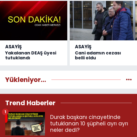
ASAYİŞ
ASAYİŞ
Yakalanan DEAŞ üyesi
Cani adamın cezası
tutuklandı
belli oldu
Yükleniyor...
Trend Haberler
1
Durak başkanı cinayetinde
tutuklanan 10 şüpheli ayrı ayrı
neler dedi?