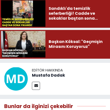
Sandıklı'da temizlik
seferberliği! Cadde ve
sokaklar baştan sona
yıkandı
Başkan Köksal: "Geçmişin
Mirasını Koruyoruz"
EDITÖR HAKKINDA
Mustafa Dadak
Bunlar da ilginizi çekebilir