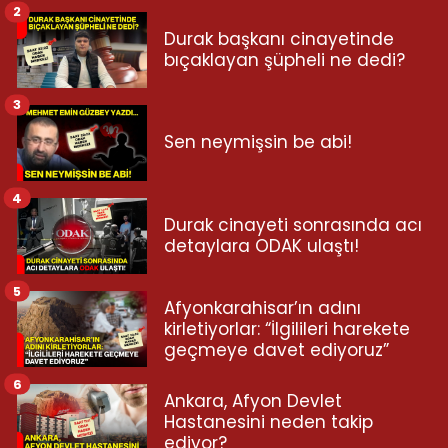
2
Durak başkanı cinayetinde
bıçaklayan şüpheli ne dedi?
3
Sen neymişsin be abi!
4
Durak cinayeti sonrasında acı
detaylara ODAK ulaştı!
5
Afyonkarahisar’ın adını
kirletiyorlar: “İlgilileri harekete
geçmeye davet ediyoruz”
6
Ankara, Afyon Devlet
Hastanesini neden takip
ediyor?