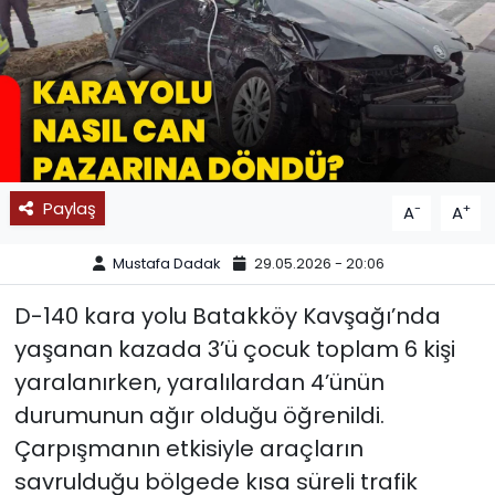
SPOR
11:11 MANŞET
Paylaş
-
+
A
A
Mustafa Dadak
29.05.2026 - 20:06
D-140 kara yolu Batakköy Kavşağı’nda
yaşanan kazada 3’ü çocuk toplam 6 kişi
yaralanırken, yaralılardan 4’ünün
durumunun ağır olduğu öğrenildi.
Çarpışmanın etkisiyle araçların
savrulduğu bölgede kısa süreli trafik