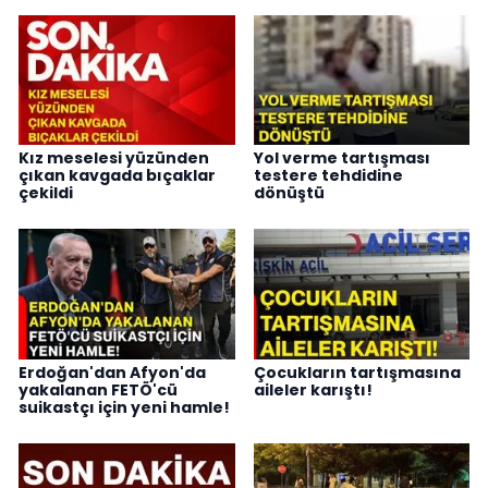
Kız meselesi yüzünden
Yol verme tartışması
çıkan kavgada bıçaklar
testere tehdidine
çekildi
dönüştü
Erdoğan'dan Afyon'da
Çocukların tartışmasına
yakalanan FETÖ'cü
aileler karıştı!
suikastçı için yeni hamle!