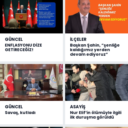
GÜNCEL
İLÇELER
ENFLASYONU DİZE
Başkan Şahin, “şenliğe
GETİRECEĞİZ!
kaldığımız yerden
devam ediyoruz”
GÜNCEL
ASAYİŞ
Savaş, kutladı
Nur Elif’in ölümüyle ilgili
ilk duruşma görüldü