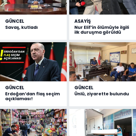
GÜNCEL
ASAYİŞ
Savaş, kutladı
Nur Elif’in ölümüyle ilgili
ilk duruşma görüldü
GÜNCEL
GÜNCEL
Erdoğan’dan flaş seçim
Ünlü, ziyarette bulundu
açıklaması!