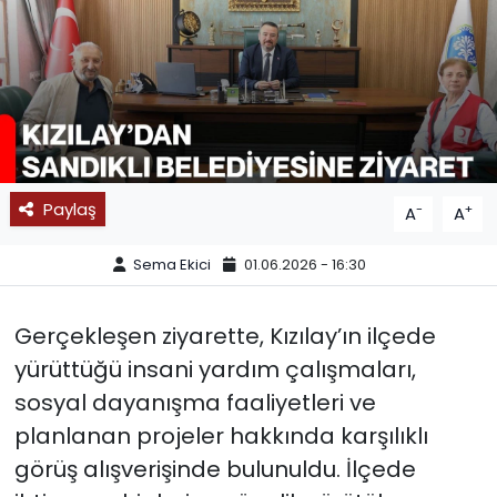
SPOR
11:11 MANŞET
Paylaş
-
+
A
A
Sema Ekici
01.06.2026 - 16:30
Gerçekleşen ziyarette, Kızılay’ın ilçede
yürüttüğü insani yardım çalışmaları,
sosyal dayanışma faaliyetleri ve
planlanan projeler hakkında karşılıklı
görüş alışverişinde bulunuldu. İlçede