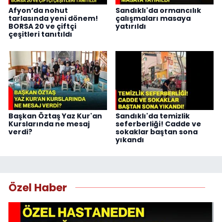
Afyon’da nohut
Sandıklı'da ormancılık
tarlasında yeni dönem!
çalışmaları masaya
BORSA 20 ve çiftçi
yatırıldı
çeşitleri tanıtıldı
Başkan Öztaş Yaz Kur'an
Sandıklı'da temizlik
Kurslarında ne mesaj
seferberliği! Cadde ve
verdi?
sokaklar baştan sona
yıkandı
Özel Haber