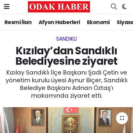
Resmi İlan
Afyon Haberleri
Ekonomi
Siyas
AFYONKARAHİSAR HABERLERİ
Nöbetçi Eczaneler
Resmi İlan
Hava Durumu
SANDIKLI‎
Kızılay’dan Sandıklı
ASAYİŞ
Trafik Durumu
Belediyesine ziyaret
GÜNCEL
Süper Lig Puan Durumu ve Fikstür
Kızılay Sandıklı İlçe Başkanı Şadi Çetin ve
yönetim kurulu üyesi Aynur Biçer, Sandıklı
SİYASET
Tüm Manşetler
Belediye Başkanı Adnan Öztaş’ı
makamında ziyaret etti.
EĞİTİM
Son Dakika Haberleri
MAGAZİN
Haber Arşivi
SAĞLIK