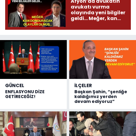
Afyon’da avukatın
avukatı vurma
olayında yeni bilgiler
geldi... Meğer, kan
donduracak olaylar
olmuş...
GÜNCEL
İLÇELER
ENFLASYONU DİZE
Başkan Şahin, “şenliğe
GETİRECEĞİZ!
kaldığımız yerden
devam ediyoruz”