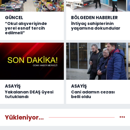
GÜNCEL
BÖLGEDEN HABERLER
“Okul alışverişinde
İhtiyaç sahiplerinin
yerel esnaf tercih
yaşamına dokundular
edilmeli”
ASAYİŞ
ASAYİŞ
Yakalanan DEAŞ üyesi
Cani adamın cezası
tutuklandı
belli oldu
Yükleniyor...