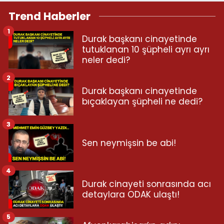
Trend Haberler
1
Durak başkanı cinayetinde
tutuklanan 10 şüpheli ayrı ayrı
neler dedi?
2
Durak başkanı cinayetinde
bıçaklayan şüpheli ne dedi?
3
Sen neymişsin be abi!
4
Durak cinayeti sonrasında acı
detaylara ODAK ulaştı!
5