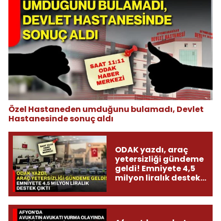
Özel Hastaneden umduğunu bulamadı, Devlet
Hastanesinde sonuç aldı
ODAK yazdı, araç
yetersizliği gündeme
geldi! Emniyete 4,5
milyon liralık destek
çıktı