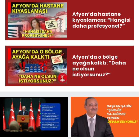
Afyon’da hastane
kıyaslaması: “Hangisi
daha profesyonel?”
Afyon’da o bölge
ayağa kalktı: “Daha
ne olsun
istiyorsunuz?”