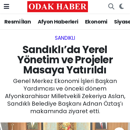
Resmi İlan
Afyon Haberleri
Ekonomi
Siyas
AFYONKARAHİSAR HABERLERİ
Afyonkarahisar Nöbetçi Eczaneler
Resmi İlan
Afyonkarahisar Hava Durumu
SANDIKLI‎
Sandıklı’da Yerel
ASAYİŞ
Afyonkarahisar Namaz Vakitleri
Yönetim ve Projeler
Masaya Yatırıldı
GÜNCEL
Afyonkarahisar Trafik Yoğunluk Haritası
Genel Merkez Ekonomi İşleri Başkan
SİYASET
Süper Lig Puan Durumu ve Fikstür
Yardımcısı ve önceki dönem
Afyonkarahisar Milletvekili Zekeriya Aslan,
EĞİTİM
Tüm Manşetler
Sandıklı Belediye Başkanı Adnan Öztaş’ı
makamında ziyaret etti.
MAGAZİN
Son Dakika Haberleri
SAĞLIK
Haber Arşivi