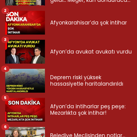
olaylar olmuş...
2
Afyonkarahisar’da şok intihar
3
Afyon’da avukat avukatı vurdu
4
Deprem riski yüksek
hassasiyetle haritalandırıldı
5
Afyon’da intiharlar peş peşe:
Mezarlıkta şok intihar!
6
Belediye Meclisinden notlar...