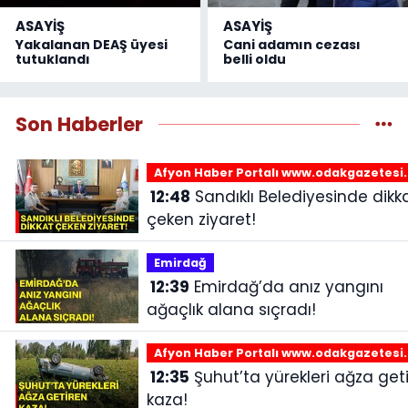
ASAYİŞ
ASAYİŞ
Yakalanan DEAŞ üyesi
Cani adamın cezası
tutuklandı
belli oldu
Son Haberler
Afyon Haber Portalı www.odakgazetesi
12:48
Sandıklı Belediyesinde dikkat
çeken ziyaret!
Emirdağ‎
12:39
Emirdağ’da anız yangını
ağaçlık alana sıçradı!
Afyon Haber Portalı www.odakgazetesi
12:35
Şuhut’ta yürekleri ağza getiren
kaza!