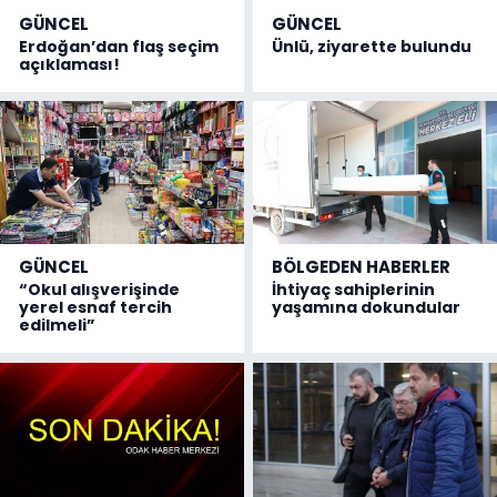
GÜNCEL
GÜNCEL
Erdoğan’dan flaş seçim
Ünlü, ziyarette bulundu
açıklaması!
GÜNCEL
BÖLGEDEN HABERLER
“Okul alışverişinde
İhtiyaç sahiplerinin
yerel esnaf tercih
yaşamına dokundular
edilmeli”