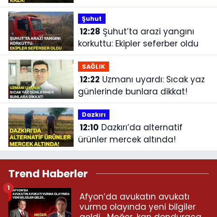
Şuhut
12:28
Şuhut’ta arazi yangını
korkuttu: Ekipler seferber oldu
SAĞLIK
12:22
Uzmanı uyardı: Sıcak yaz
günlerinde bunlara dikkat!
Dazkırı
12:10
Dazkırı’da alternatif
ürünler mercek altında!
Trend Haberler
1
Afyon’da avukatın avukatı
vurma olayında yeni bilgiler
geldi... Meğer, kan donduracak