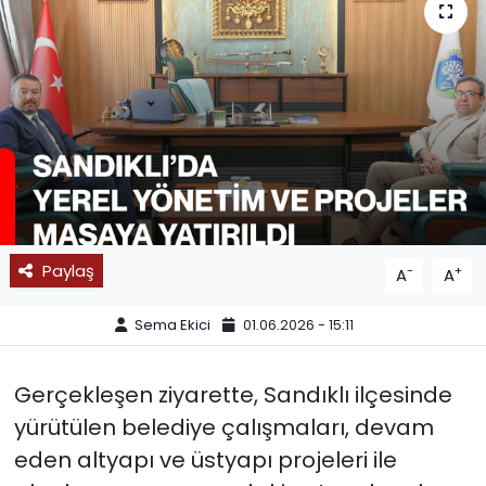
SPOR
11:11 MANŞET
Paylaş
-
+
A
A
Sema Ekici
01.06.2026 - 15:11
Gerçekleşen ziyarette, Sandıklı ilçesinde
yürütülen belediye çalışmaları, devam
eden altyapı ve üstyapı projeleri ile