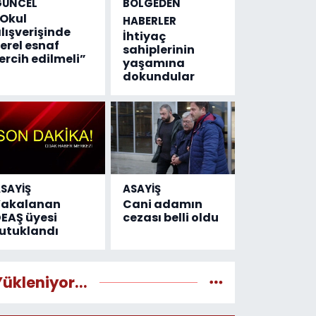
GÜNCEL
BÖLGEDEN
Okul
HABERLER
lışverişinde
İhtiyaç
erel esnaf
sahiplerinin
ercih edilmeli”
yaşamına
dokundular
SAYİŞ
ASAYİŞ
Yakalanan
Cani adamın
EAŞ üyesi
cezası belli oldu
utuklandı
Yükleniyor...