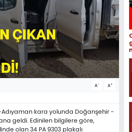
m
-
+
A
A
a-Adıyaman kara yolunda Doğanşehir -
 geldi. Edinilen bilgilere göre,
inde olan 34 PA 9303 plakalı