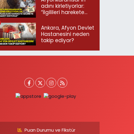
adını kirletiyorlar:
“İlgilileri harekete
geçmeye davet
ediyoruz”
Ankara, Afyon Devlet
Hastanesini neden
takip ediyor?
Puan Durumu ve Fikstür