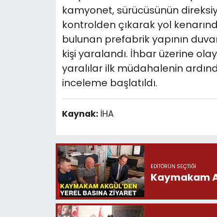
kamyonet, sürücüsünün direksi
kontrolden çıkarak yol kenarınd
bulunan prefabrik yapının duva
kişi yaralandı. İhbar üzerine olay
yaralılar ilk müdahalenin ardında
inceleme başlatıldı.
Kaynak:
İHA
EDITÖRÜN SEÇTIĞI
Kaymakam Akg