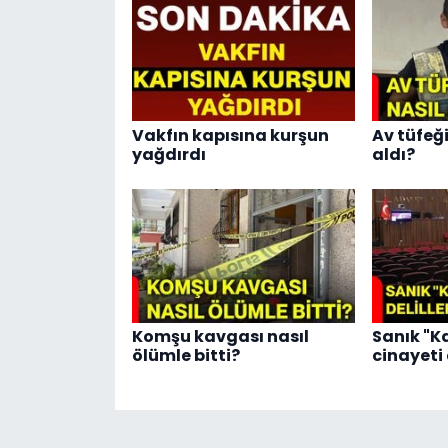
Vakfın kapısına kurşun
Av tüfeğ
yağdırdı
aldı?
Komşu kavgası nasıl
Sanık "Ka
ölümle bitti?
cinayeti 