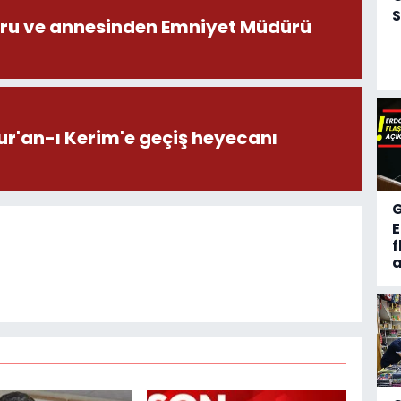
S
ru ve annesinden Emniyet Müdürü
ur'an-ı Kerim'e geçiş heyecanı
f
a