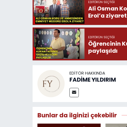
EDITÖRÜN SEÇTIĞI
Ali Osman Ko
Erol’a ziyaret
EDITÖRÜN SEÇTIĞI
Öğrencinin K
paylaşıldı
EDITÖR HAKKINDA
FADİME YILDIRIM
Bunlar da ilginizi çekebilir