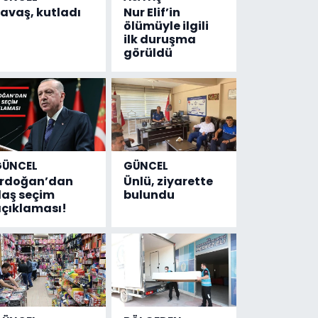
avaş, kutladı
Nur Elif’in
ölümüyle ilgili
ilk duruşma
görüldü
GÜNCEL
GÜNCEL
Erdoğan’dan
Ünlü, ziyarette
laş seçim
bulundu
çıklaması!