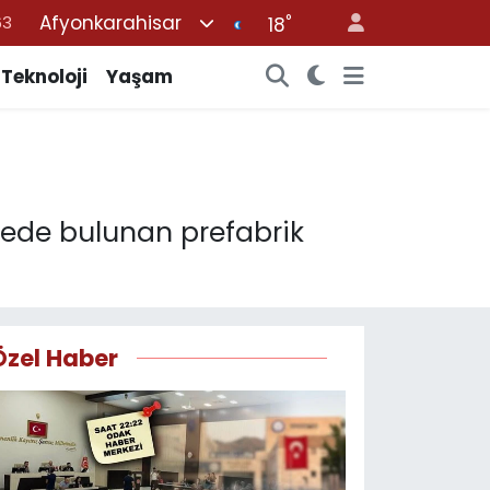
Afyonkarahisar
°
%0
18
08
Teknoloji
Yaşam
%0
45
70
63
ede bulunan prefabrik
Özel Haber