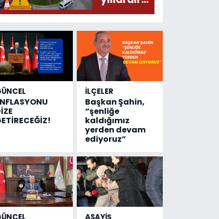
olmuş...
değişen
tek şey
kaza
sayısı!
GÜNCEL
İLÇELER
ENFLASYONU
Başkan Şahin,
İZE
“şenliğe
ETİRECEĞİZ!
kaldığımız
yerden devam
ediyoruz”
GÜNCEL
ASAYİŞ