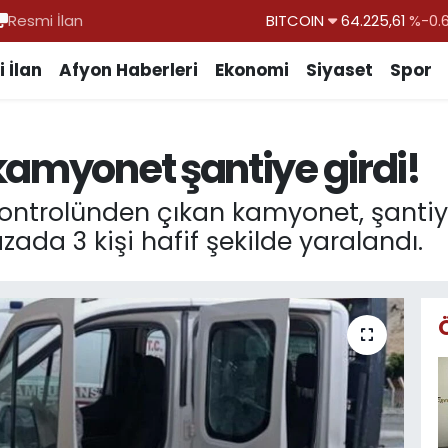
Resmi İlan
DOLAR
47,6704
EURO
55,0406
%-0.
 İlan
Afyon Haberleri
Ekonomi
Siyaset
Spor
STERLİN
64,2143
GRAM ALTIN
6510.40
%0.
kamyonet şantiye girdi!
BİST100
13.799
%
BITCOIN
64.225,61
%-0.
ontrolünden çıkan kamyonet, şantiy
zada 3 kişi hafif şekilde yaralandı.