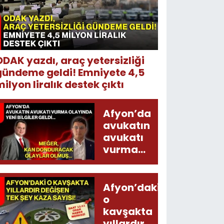
ODAK yazdı, araç yetersizliği
gündeme geldi! Emniyete 4,5
ilyon liralık destek çıktı
Afyon’da
avukatın
avukatı
vurma
olayında
yeni bilgiler
geldi...
Afyon’daki
Meğer, kan
o
donduracak
kavşakta
olaylar
yıllardır