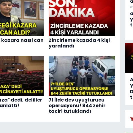
“
a
y
t
i kazara nasıl can
Zincirleme kazada 4 kişi
yaralandı
A
D
t
za" dedi, deliller
71 İlde dev uyuşturucu
anlattı!
operasyonu! 844 zehir
taciri tutuklandı