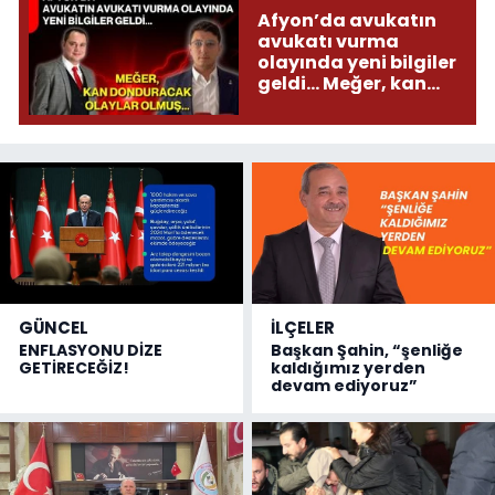
Afyon’da avukatın
avukatı vurma
olayında yeni bilgiler
geldi... Meğer, kan
donduracak olaylar
olmuş...
GÜNCEL
İLÇELER
ENFLASYONU DİZE
Başkan Şahin, “şenliğe
GETİRECEĞİZ!
kaldığımız yerden
devam ediyoruz”