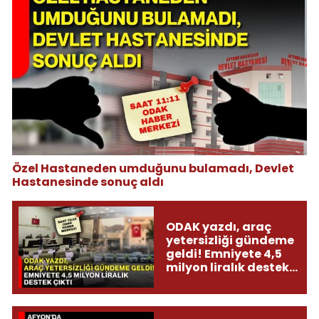
Özel Hastaneden umduğunu bulamadı, Devlet
Hastanesinde sonuç aldı
ODAK yazdı, araç
yetersizliği gündeme
geldi! Emniyete 4,5
milyon liralık destek
çıktı