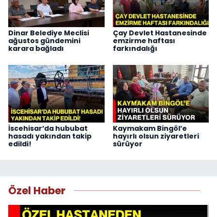
Dinar Belediye Meclisi
Çay Devlet Hastanesinde
ağustos gündemini
emzirme haftası
karara bağladı
farkındalığı
İscehisar’da hububat
Kaymakam Bingöl’e
hasadı yakından takip
hayırlı olsun ziyaretleri
edildi!
sürüyor
Özel Haber