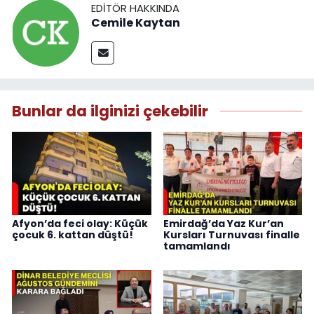
EDITÖR HAKKINDA
Cemile Kaytan
Bunlar da ilginizi çekebilir
Afyon’da feci olay: Küçük
Emirdağ’da Yaz Kur’an
çocuk 6. kattan düştü!
Kursları Turnuvası finalle
tamamlandı