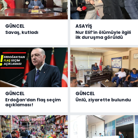
GÜNCEL
ASAYİŞ
Savaş, kutladı
Nur Elif’in ölümüyle ilgili
ilk duruşma görüldü
GÜNCEL
GÜNCEL
Erdoğan’dan flaş seçim
Ünlü, ziyarette bulundu
açıklaması!