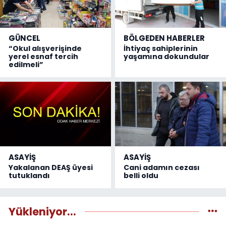
GÜNCEL
BÖLGEDEN HABERLER
“Okul alışverişinde
İhtiyaç sahiplerinin
yerel esnaf tercih
yaşamına dokundular
edilmeli”
ASAYİŞ
ASAYİŞ
Yakalanan DEAŞ üyesi
Cani adamın cezası
tutuklandı
belli oldu
Yükleniyor...