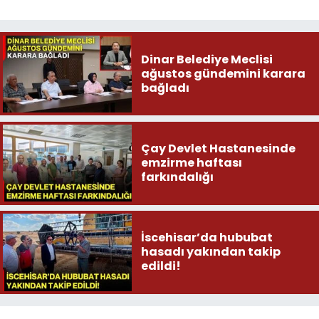
Dinar Belediye Meclisi
ağustos gündemini karara
bağladı
Çay Devlet Hastanesinde
emzirme haftası
farkındalığı
İscehisar’da hububat
hasadı yakından takip
edildi!