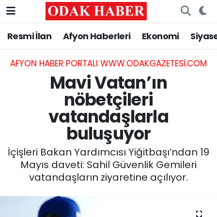
Resmi İlan
Afyon Haberleri
Ekonomi
Siyas
AFYONKARAHİSAR HABERLERİ
Nöbetçi Eczaneler
Resmi İlan
Hava Durumu
AFYON HABER PORTALI WWW.ODAKGAZETESI.COM
Mavi Vatan’ın
ASAYİŞ
Trafik Durumu
nöbetçileri
vatandaşlarla
GÜNCEL
Süper Lig Puan Durumu ve Fikstür
buluşuyor
SİYASET
Tüm Manşetler
İçişleri Bakan Yardımcısı Yiğitbaşı’ndan 19
EĞİTİM
Son Dakika Haberleri
Mayıs daveti: Sahil Güvenlik Gemileri
vatandaşların ziyaretine açılıyor.
MAGAZİN
Haber Arşivi
SAĞLIK