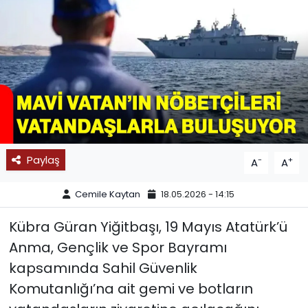
SPOR
11:11 MANŞET
Paylaş
-
+
A
A
Cemile Kaytan
18.05.2026 - 14:15
Kübra Güran Yiğitbaşı, 19 Mayıs Atatürk’ü
Anma, Gençlik ve Spor Bayramı
kapsamında Sahil Güvenlik
Komutanlığı’na ait gemi ve botların