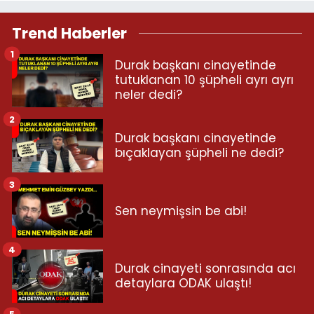
Trend Haberler
1
Durak başkanı cinayetinde
tutuklanan 10 şüpheli ayrı ayrı
neler dedi?
2
Durak başkanı cinayetinde
bıçaklayan şüpheli ne dedi?
3
Sen neymişsin be abi!
4
Durak cinayeti sonrasında acı
detaylara ODAK ulaştı!