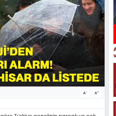
-
+
A
A