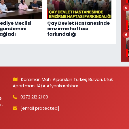
5
ediye Meclisi
Çay Devlet Hastanesinde
 gündemini
emzirme haftası
ağladı
farkındalığı
6
Karaman Mah. Alparslan Türkeş Bulvarı, Ufuk
Apartmanı 14/A Afyonkarahisar
0272 212 21 00
e
r,
[email protected]