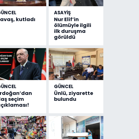
GÜNCEL
ASAYİŞ
avaş, kutladı
Nur Elif’in
ölümüyle ilgili
ilk duruşma
görüldü
GÜNCEL
GÜNCEL
Erdoğan’dan
Ünlü, ziyarette
laş seçim
bulundu
çıklaması!