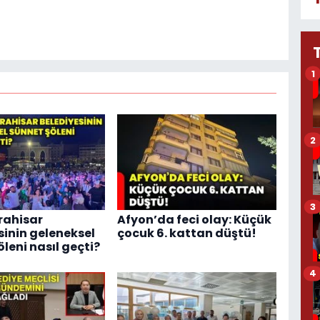
1
2
3
rahisar
Afyon’da feci olay: Küçük
sinin geleneksel
çocuk 6. kattan düştü!
leni nasıl geçti?
4