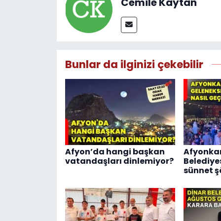
Cemile Kaytan
Bunlar da ilginizi çekebilir
Afyon’da hangi başkan
Afyonka
vatandaşları dinlemiyor?
Belediye
sünnet şö