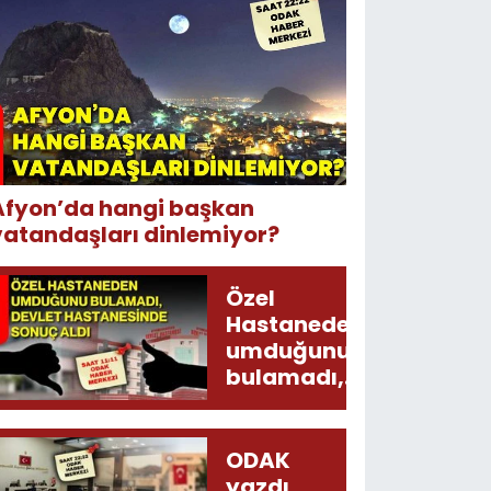
Afyon’da hangi başkan
vatandaşları dinlemiyor?
Özel
Hastaneden
umduğunu
bulamadı,
Devlet
Hastanesinde
sonuç aldı
ODAK
yazdı,