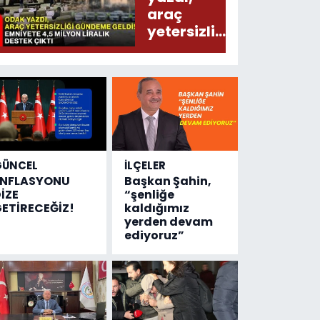
araç
yetersizliği
gündeme
geldi!
Emniyete
4,5 milyon
liralık
destek
çıktı
GÜNCEL
İLÇELER
ENFLASYONU
Başkan Şahin,
İZE
“şenliğe
ETİRECEĞİZ!
kaldığımız
yerden devam
ediyoruz”