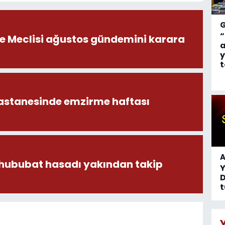
“
ye Meclisi ağustos gündemini karara
a
y
t
astanesinde emzirme haftası
A
 hububat hasadı yakından takip
D
t