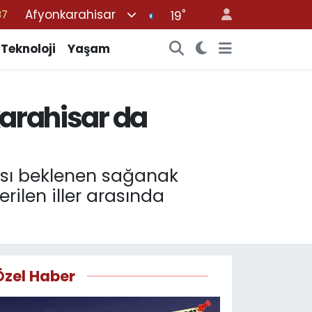
Afyonkarahisar
°
18
19
32
Teknoloji
Yaşam
38
59
karahisar da
14
87
ası beklenen sağanak
erilen iller arasında
Özel Haber