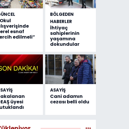
GÜNCEL
BÖLGEDEN
Okul
HABERLER
lışverişinde
İhtiyaç
erel esnaf
sahiplerinin
ercih edilmeli”
yaşamına
dokundular
SAYİŞ
ASAYİŞ
Yakalanan
Cani adamın
EAŞ üyesi
cezası belli oldu
utuklandı
Yükleniyor...