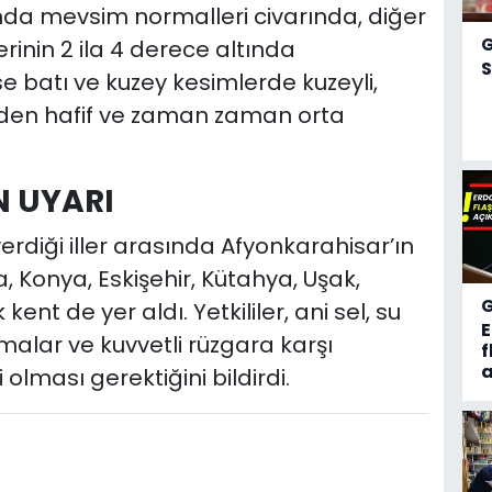
rında mevsim normalleri civarında, diğer
inin 2 ila 4 derece altında
S
ise batı ve kuzey kesimlerde kuzeyli,
rden hafif ve zaman zaman orta
N UYARI
verdiği iller arasında Afyonkarahisar’ın
, Konya, Eskişehir, Kütahya, Uşak,
kent de yer aldı. Yetkililer, ani sel, su
malar ve kuvvetli rüzgara karşı
f
a
 olması gerektiğini bildirdi.