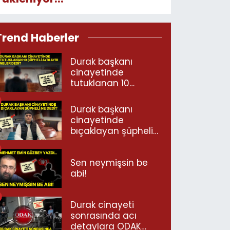
Trend Haberler
Durak başkanı
cinayetinde
tutuklanan 10
şüpheli ayrı ayrı
neler dedi?
Durak başkanı
cinayetinde
bıçaklayan şüpheli
ne dedi?
Sen neymişsin be
abi!
Durak cinayeti
sonrasında acı
detaylara ODAK