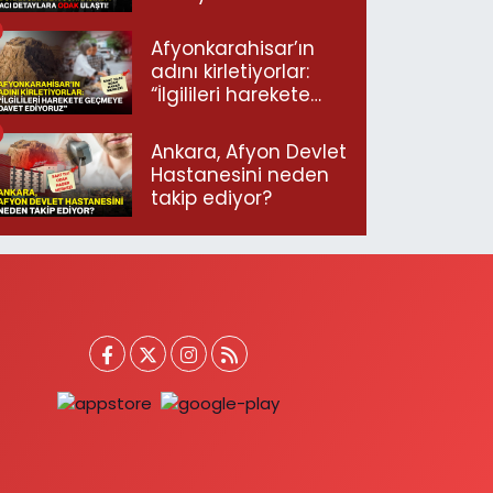
ulaştı!
Afyonkarahisar’ın
adını kirletiyorlar:
“İlgilileri harekete
geçmeye davet
ediyoruz”
Ankara, Afyon Devlet
Hastanesini neden
takip ediyor?