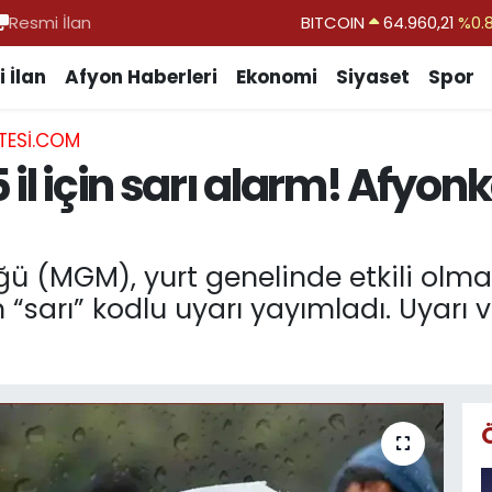
Resmi İlan
DOLAR
47,7436
%0.
EURO
55,2510
%0.
 İlan
Afyon Haberleri
Ekonomi
Siyaset
Spor
STERLİN
64,4811
%0.
TESI.COM
GRAM ALTIN
6648.99
%2.
 il için sarı alarm! Afyon
BİST100
13.779
%-
BITCOIN
64.960,21
%0.
ğü (MGM), yurt genelinde etkili olm
n “sarı” kodlu uyarı yayımladı. Uyarı v
.