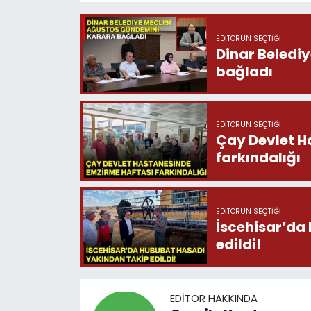
EDITÖRÜN SEÇTIĞI
Dinar Beledi
bağladı
EDITÖRÜN SEÇTIĞI
Çay Devlet H
farkındalığı
EDITÖRÜN SEÇTIĞI
İscehisar’da
edildi!
EDITÖR HAKKINDA