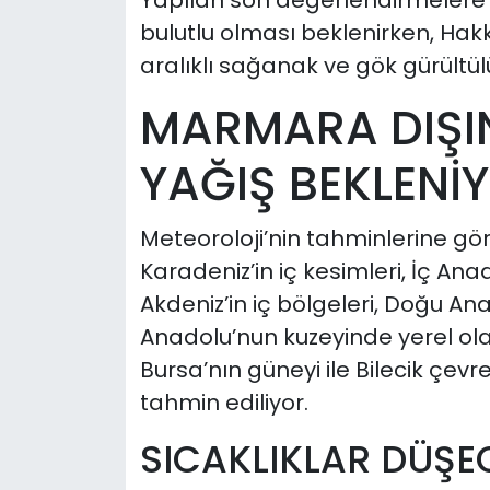
Yapılan son değerlendirmelere g
bulutlu olması beklenirken, Hak
aralıklı sağanak ve gök gürültü
MARMARA DIŞI
YAĞIŞ BEKLENİ
Meteoroloji’nin tahminlerine gör
Karadeniz’in iç kesimleri, İç An
Akdeniz’in iç bölgeleri, Doğu A
Anadolu’nun kuzeyinde yerel ola
Bursa’nın güneyi ile Bilecik çevr
tahmin ediliyor.
SICAKLIKLAR DÜŞE