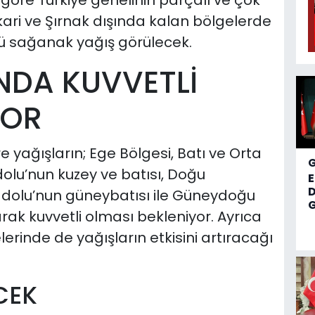
öre Türkiye genelinin parçalı ve çok
kari ve Şırnak dışında kalan bölgelerde
lü sağanak yağış görülecek.
NDA KUVVETLİ
YOR
e yağışların; Ege Bölgesi, Batı ve Orta
adolu’nun kuzey ve batısı, Doğu
D
nadolu’nun güneybatısı ile Güneydoğu
G
rak kuvvetli olması bekleniyor. Ayrıca
elerinde de yağışların etkisini artıracağı
CEK