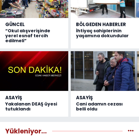
GÜNCEL
BÖLGEDEN HABERLER
“Okul alışverişinde
İhtiyaç sahiplerinin
yerel esnaf tercih
yaşamına dokundular
edilmeli”
ASAYİŞ
ASAYİŞ
Yakalanan DEAŞ üyesi
Cani adamın cezası
tutuklandı
belli oldu
Yükleniyor...