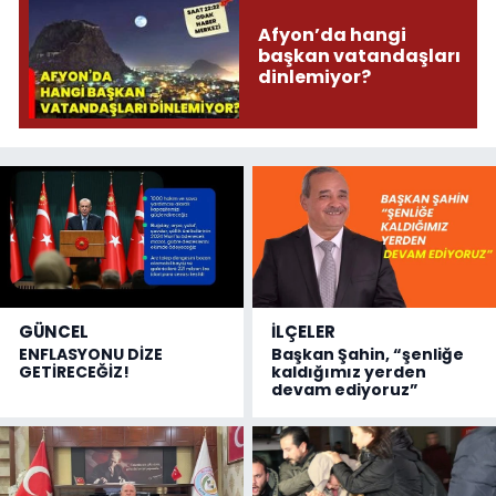
Afyon’da hangi
başkan vatandaşları
dinlemiyor?
GÜNCEL
İLÇELER
ENFLASYONU DİZE
Başkan Şahin, “şenliğe
GETİRECEĞİZ!
kaldığımız yerden
devam ediyoruz”