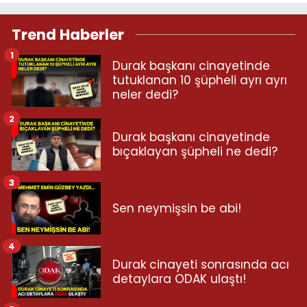
Trend Haberler
1
Durak başkanı cinayetinde
tutuklanan 10 şüpheli ayrı ayrı
neler dedi?
2
Durak başkanı cinayetinde
bıçaklayan şüpheli ne dedi?
3
Sen neymişsin be abi!
4
Durak cinayeti sonrasında acı
detaylara ODAK ulaştı!