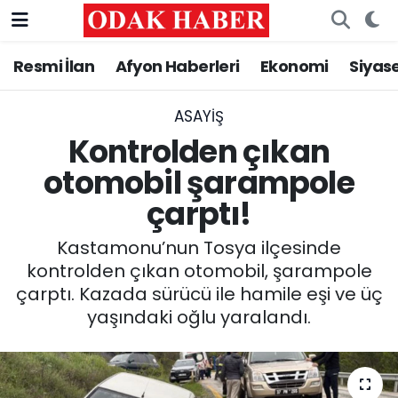
Resmi İlan
Afyon Haberleri
Ekonomi
Siyas
AFYONKARAHİSAR HABERLERİ
Nöbetçi Eczaneler
Resmi İlan
Hava Durumu
ASAYİŞ
Kontrolden çıkan
ASAYİŞ
Trafik Durumu
otomobil şarampole
çarptı!
GÜNCEL
Süper Lig Puan Durumu ve Fikstür
Kastamonu’nun Tosya ilçesinde
SİYASET
Tüm Manşetler
kontrolden çıkan otomobil, şarampole
çarptı. Kazada sürücü ile hamile eşi ve üç
EĞİTİM
Son Dakika Haberleri
yaşındaki oğlu yaralandı.
MAGAZİN
Haber Arşivi
SAĞLIK