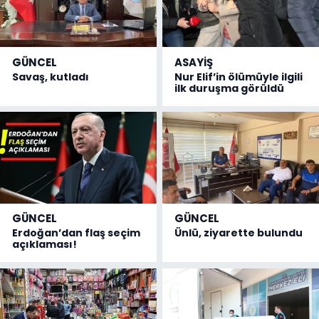
GÜNCEL
ASAYİŞ
Savaş, kutladı
Nur Elif’in ölümüyle ilgili
ilk duruşma görüldü
GÜNCEL
GÜNCEL
Erdoğan’dan flaş seçim
Ünlü, ziyarette bulundu
açıklaması!