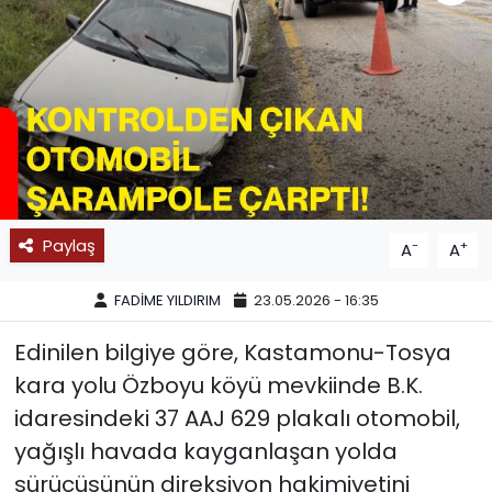
SPOR
11:11 MANŞET
Paylaş
-
+
A
A
FADİME YILDIRIM
23.05.2026 - 16:35
Edinilen bilgiye göre, Kastamonu-Tosya
kara yolu Özboyu köyü mevkiinde B.K.
idaresindeki 37 AAJ 629 plakalı otomobil,
yağışlı havada kayganlaşan yolda
sürücüsünün direksiyon hakimiyetini