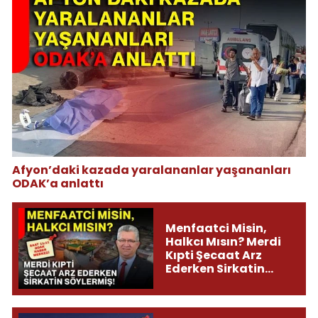
Afyon’daki kazada yaralananlar yaşananları
ODAK’a anlattı
Menfaatci Misin,
Halkcı Mısın? Merdi
Kıpti Şecaat Arz
Ederken Sirkatin
Söylermiş!