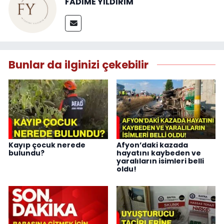
FADİME YILDIRIM
Bunlar da ilginizi çekebilir
Kayıp çocuk nerede
Afyon’daki kazada
bulundu?
hayatını kaybeden ve
yaralıların isimleri belli
oldu!