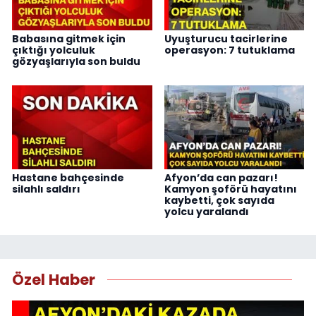
Babasına gitmek için
Uyuşturucu tacirlerine
çıktığı yolculuk
operasyon: 7 tutuklama
gözyaşlarıyla son buldu
Hastane bahçesinde
Afyon’da can pazarı!
silahlı saldırı
Kamyon şoförü hayatını
kaybetti, çok sayıda
yolcu yaralandı
Özel Haber