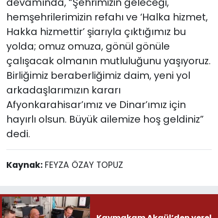
devamında, “Şehrimizin geleceği,
hemşehrilerimizin refahı ve ‘Halka hizmet,
Hakka hizmettir’ şiarıyla çıktığımız bu
yolda; omuz omuza, gönül gönüle
çalışacak olmanın mutluluğunu yaşıyoruz.
Birliğimiz beraberliğimiz daim, yeni yol
arkadaşlarımızın kararı
Afyonkarahisar’ımız ve Dinar’ımız için
hayırlı olsun. Büyük ailemize hoş geldiniz”
dedi.
Kaynak:
FEYZA ÖZAY TOPUZ
Kaymakam Akgül’den yerel