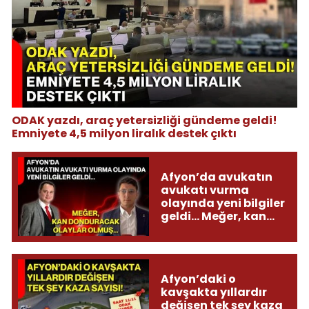
ODAK yazdı, araç yetersizliği gündeme geldi!
Emniyete 4,5 milyon liralık destek çıktı
Afyon’da avukatın
avukatı vurma
olayında yeni bilgiler
geldi... Meğer, kan
donduracak olaylar
olmuş...
Afyon’daki o
kavşakta yıllardır
değişen tek şey kaza