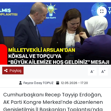
SPOR
11:11 MANŞET
Paylaş
-
+
A
A
Feyza Özay TOPUZ
12.05.2026 - 17:20
Cumhurbaşkanı Recep Tayyip Erdoğan,
AK Parti Kongre Merkezi’nde düzenlenen
Genişletilmiş İl Başkanları Toplantısı’nda