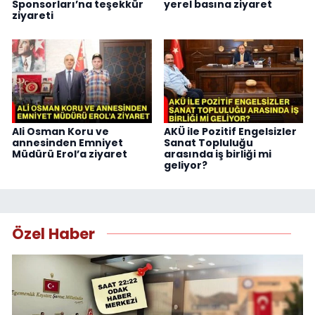
Sponsorları’na teşekkür
yerel basına ziyaret
ziyareti
Ali Osman Koru ve
AKÜ ile Pozitif Engelsizler
annesinden Emniyet
Sanat Topluluğu
Müdürü Erol’a ziyaret
arasında iş birliği mi
geliyor?
Özel Haber