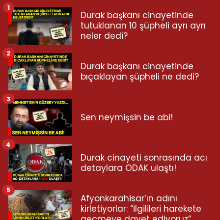
1
Durak başkanı cinayetinde
tutuklanan 10 şüpheli ayrı ayrı
neler dedi?
2
Durak başkanı cinayetinde
bıçaklayan şüpheli ne dedi?
3
Sen neymişsin be abi!
4
Durak cinayeti sonrasında acı
detaylara ODAK ulaştı!
5
Afyonkarahisar’ın adını
kirletiyorlar: “İlgilileri harekete
geçmeye davet ediyoruz”