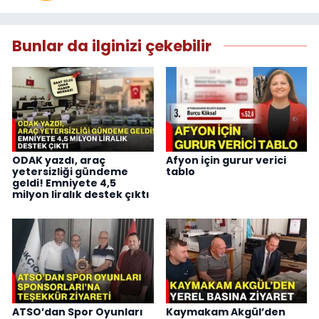
Bunlar da ilginizi çekebilir
ODAK yazdı, araç
Afyon için gurur verici
yetersizliği gündeme
tablo
geldi! Emniyete 4,5
milyon liralık destek çıktı
ATSO’dan Spor Oyunları
Kaymakam Akgül’den