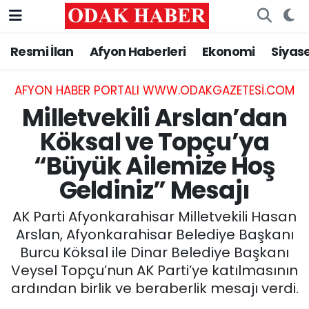
Resmi İlan
Afyon Haberleri
Ekonomi
Siyas
AFYONKARAHİSAR HABERLERİ
Nöbetçi Eczaneler
Resmi İlan
Hava Durumu
AFYON HABER PORTALI WWW.ODAKGAZETESI.COM
Milletvekili Arslan’dan
ASAYİŞ
Trafik Durumu
Köksal ve Topçu’ya
“Büyük Ailemize Hoş
GÜNCEL
Süper Lig Puan Durumu ve Fikstür
Geldiniz” Mesajı
SİYASET
Tüm Manşetler
AK Parti Afyonkarahisar Milletvekili Hasan
EĞİTİM
Son Dakika Haberleri
Arslan, Afyonkarahisar Belediye Başkanı
Burcu Köksal ile Dinar Belediye Başkanı
MAGAZİN
Haber Arşivi
Veysel Topçu’nun AK Parti’ye katılmasının
ardından birlik ve beraberlik mesajı verdi.
SAĞLIK