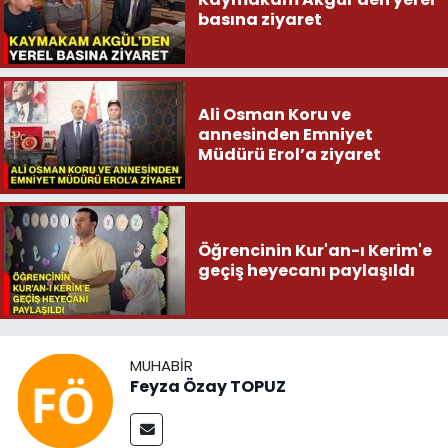
basına ziyaret
Ali Osman Koru ve
annesinden Emniyet
Müdürü Erol’a ziyaret
Öğrencinin Kur'an-ı Kerim'e
geçiş heyecanı paylaşıldı
MUHABIR
Feyza Özay TOPUZ