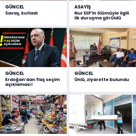
GÜNCEL
ASAYİŞ
Savaş, kutladı
Nur Elif’in ölümüyle ilgili
ilk duruşma görüldü
GÜNCEL
GÜNCEL
Erdoğan’dan flaş seçim
Ünlü, ziyarette bulundu
açıklaması!