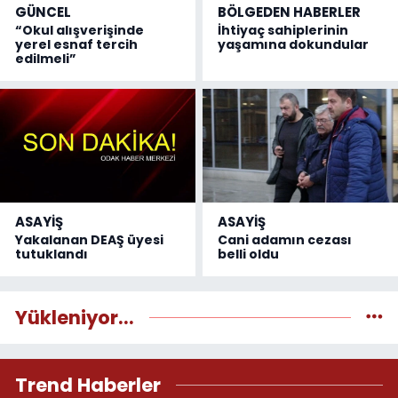
GÜNCEL
BÖLGEDEN HABERLER
“Okul alışverişinde
İhtiyaç sahiplerinin
yerel esnaf tercih
yaşamına dokundular
edilmeli”
ASAYİŞ
ASAYİŞ
Yakalanan DEAŞ üyesi
Cani adamın cezası
tutuklandı
belli oldu
Yükleniyor...
Trend Haberler