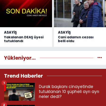
ASAYİŞ
ASAYİŞ
Yakalanan DEAŞ üyesi
Cani adamın cezası
tutuklandı
belli oldu
Yükleniyor...
Trend Haberler
1
Durak başkanı cinayetinde
tutuklanan 10 şüpheli ayrı ayrı
neler dedi?
2