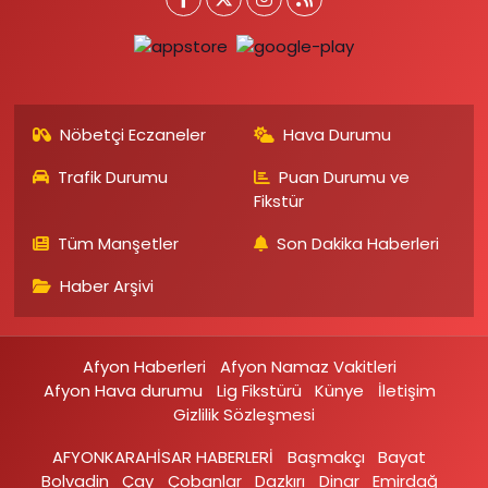
Nöbetçi Eczaneler
Hava Durumu
Trafik Durumu
Puan Durumu ve
Fikstür
Tüm Manşetler
Son Dakika Haberleri
Haber Arşivi
Afyon Haberleri
Afyon Namaz Vakitleri
Afyon Hava durumu
Lig Fikstürü
Künye
İletişim
Gizlilik Sözleşmesi
AFYONKARAHİSAR HABERLERİ
Başmakçı
Bayat
Bolvadin
Çay
Çobanlar
Dazkırı
Dinar
Emirdağ‎