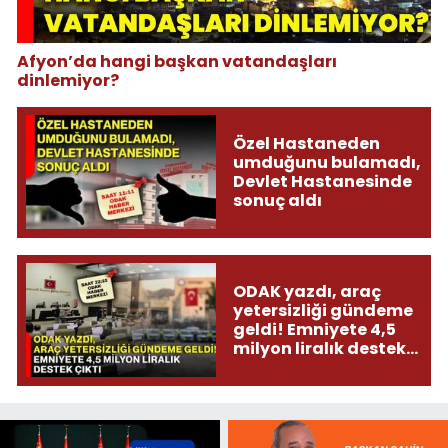
Afyon’da hangi başkan vatandaşları
dinlemiyor?
Özel Hastaneden
umduğunu bulamadı,
Devlet Hastanesinde
sonuç aldı
ODAK yazdı, araç
yetersizliği gündeme
geldi! Emniyete 4,5
milyon liralık destek
çıktı