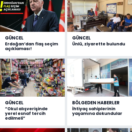
GÜNCEL
GÜNCEL
Erdoğan’dan flaş seçim
Ünlü, ziyarette bulundu
açıklaması!
GÜNCEL
BÖLGEDEN HABERLER
“Okul alışverişinde
İhtiyaç sahiplerinin
yerel esnaf tercih
yaşamına dokundular
edilmeli”