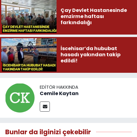
Çay Devlet Hastanesinde
emzirme haftası
farkındalığı
İscehisar’da hububat
hasadı yakından takip
edildi!
EDITÖR HAKKINDA
Cemile Kaytan
Bunlar da ilginizi çekebilir