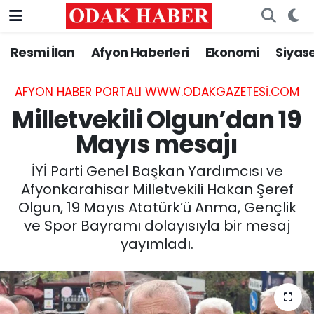
Resmi İlan
Afyon Haberleri
Ekonomi
Siyas
AFYONKARAHİSAR HABERLERİ
Nöbetçi Eczaneler
Resmi İlan
Hava Durumu
AFYON HABER PORTALI WWW.ODAKGAZETESI.COM
Milletvekili Olgun’dan 19
ASAYİŞ
Trafik Durumu
Mayıs mesajı
GÜNCEL
Süper Lig Puan Durumu ve Fikstür
İYİ Parti Genel Başkan Yardımcısı ve
Afyonkarahisar Milletvekili Hakan Şeref
SİYASET
Tüm Manşetler
Olgun, 19 Mayıs Atatürk’ü Anma, Gençlik
ve Spor Bayramı dolayısıyla bir mesaj
EĞİTİM
Son Dakika Haberleri
yayımladı.
MAGAZİN
Haber Arşivi
SAĞLIK