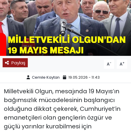
SPOR
11:11 MANŞET
Paylaş
-
+
A
A
Cemile Kaytan
19.05.2026 - 11:43
Milletvekili Olgun, mesajında 19 Mayıs’ın
bağımsızlık mücadelesinin başlangıcı
olduğuna dikkat çekerek, Cumhuriyet’in
emanetçileri olan gençlerin özgür ve
güçlü yarınlar kurabilmesi için