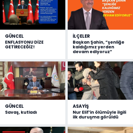
GÜNCEL
İLÇELER
ENFLASYONU DİZE
Başkan Şahin, “şenliğe
GETİRECEĞİZ!
kaldığımız yerden
devam ediyoruz”
GÜNCEL
ASAYİŞ
Savaş, kutladı
Nur Elif’in ölümüyle ilgili
ilk duruşma görüldü