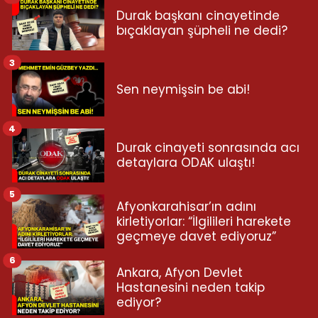
Durak başkanı cinayetinde
bıçaklayan şüpheli ne dedi?
3
Sen neymişsin be abi!
4
Durak cinayeti sonrasında acı
detaylara ODAK ulaştı!
5
Afyonkarahisar’ın adını
kirletiyorlar: “İlgilileri harekete
geçmeye davet ediyoruz”
6
Ankara, Afyon Devlet
Hastanesini neden takip
ediyor?