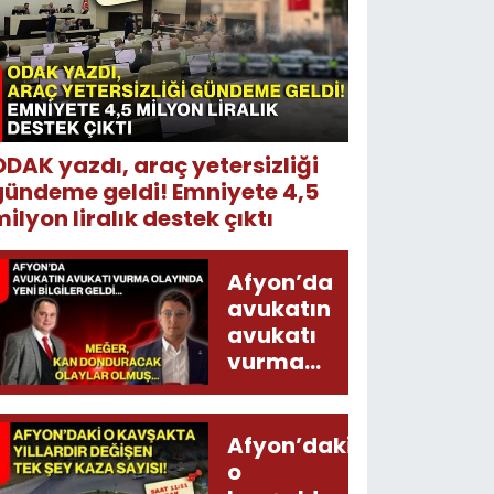
ODAK yazdı, araç yetersizliği
gündeme geldi! Emniyete 4,5
ilyon liralık destek çıktı
Afyon’da
avukatın
avukatı
vurma
olayında
yeni bilgiler
geldi...
Afyon’daki
Meğer, kan
o