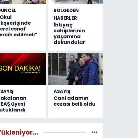
GÜNCEL
BÖLGEDEN
Okul
HABERLER
lışverişinde
İhtiyaç
erel esnaf
sahiplerinin
ercih edilmeli”
yaşamına
dokundular
SAYİŞ
ASAYİŞ
Yakalanan
Cani adamın
EAŞ üyesi
cezası belli oldu
utuklandı
Yükleniyor...