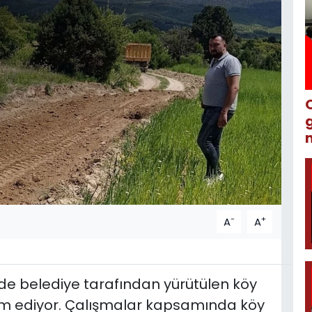
m
-
+
A
A
nde belediye tarafından yürütülen köy
am ediyor. Çalışmalar kapsamında köy