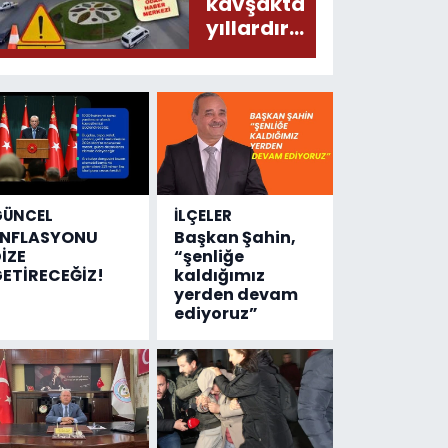
donduracak
kavşakta
olaylar
yıllardır
olmuş...
değişen
tek şey
kaza
sayısı!
GÜNCEL
İLÇELER
ENFLASYONU
Başkan Şahin,
İZE
“şenliğe
ETİRECEĞİZ!
kaldığımız
yerden devam
ediyoruz”