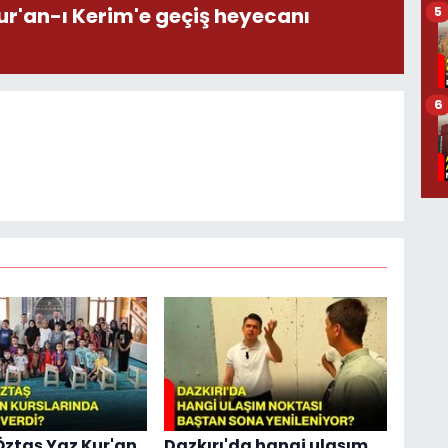
ur'an-ı Kerim'e geçiş heyecanı
5
6
ztaş Yaz Kur'an
Dazkırı'da hangi ulaşım