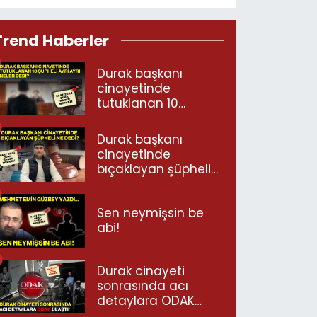
Trend Haberler
Durak başkanı
cinayetinde
tutuklanan 10
şüpheli ayrı ayrı
neler dedi?
Durak başkanı
cinayetinde
bıçaklayan şüpheli
ne dedi?
Sen neymişsin be
abi!
Durak cinayeti
sonrasında acı
detaylara ODAK
ulaştı!