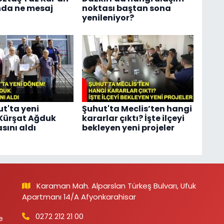
nda ne mesaj
noktası baştan sona
yenileniyor?
t'ta yeni
Şuhut'ta Meclis’ten hangi
Kürşat Ağduk
kararlar çıktı? İşte ilçeyi
ını aldı
bekleyen yeni projeler
Karaman Mah. Alparslan Türkeş Bulvarı, Ufuk
Apartmanı 14/A Afyonkarahisar
0272 212 21 00
e