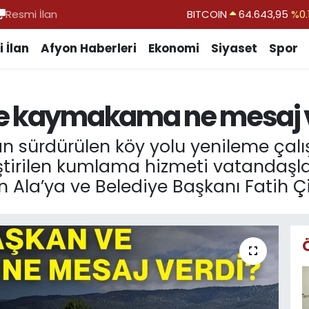
Resmi İlan
DOLAR
47,6704
EURO
55,0406
%-0.
 İlan
Afyon Haberleri
Ekonomi
Siyaset
Spor
STERLİN
64,2143
GRAM ALTIN
6500.87
%0.
ve kaymakama ne mesaj 
BİST100
13.799
%
BITCOIN
64.643,95
%0.
dan sürdürülen köy yolu yenileme ça
tirilen kumlama hizmeti vatandaşları
Ala’ya ve Belediye Başkanı Fatih Çiç