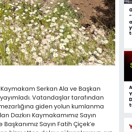
“
a
y
t
I
A
r, Kaymakam Serkan Ala ve Başkan
ı yayımladı. Vatandaşlar tarafından
D
t
mezarlığına giden yolun kumlanma
olan Dazkırı Kaymakamımız Sayın
ye Başkanımız Sayın Fatih Çiçek’e