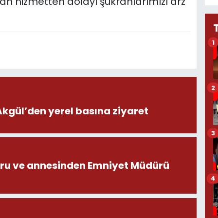
lan hizmetten dolayı şükranlarımızı arz
1
2
ül’den yerel basına ziyaret
3
ru ve annesinden Emniyet Müdürü
4