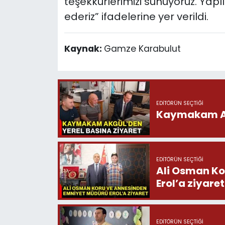
teşekkürlerimizi sunuyoruz. Yapı
ederiz” ifadelerine yer verildi.
Kaynak:
Gamze Karabulut
EDITÖRÜN SEÇTIĞI
Kaymakam Akg
EDITÖRÜN SEÇTIĞI
Ali Osman Ko
Erol’a ziyaret
EDITÖRÜN SEÇTIĞI