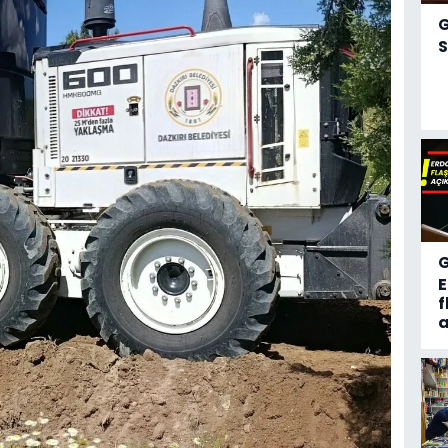
S
f
a