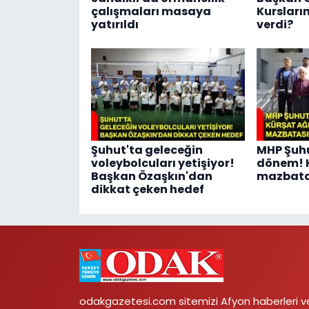
çalışmaları masaya
Kursları
yatırıldı
verdi?
Şuhut'ta geleceğin
MHP Şuhu
voleybolcuları yetişiyor!
dönem! 
Başkan Özaşkın'dan
mazbatas
dikkat çeken hedef
odakgazetesi.com sitemizi Afyon haberleri v