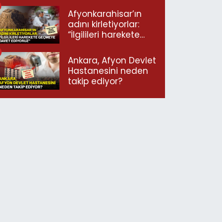
Afyonkarahisar’ın
adını kirletiyorlar:
“İlgilileri harekete
geçmeye davet
ediyoruz”
Ankara, Afyon Devlet
Hastanesini neden
takip ediyor?