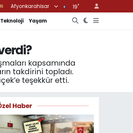
Afyonkarahisar
°
%0
19
08
Teknoloji
Yaşam
%0
12
verdi?
70
16
lışmaları kapsamında
n takdirini topladı.
ek’e teşekkür etti.
Özel Haber