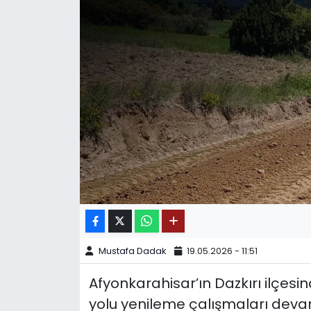
SPOR
11:11 MANŞET
Mustafa Dadak
19.05.2026 - 11:51
Afyonkarahisar’ın Dazkırı ilçesi
yolu yenileme çalışmaları dev