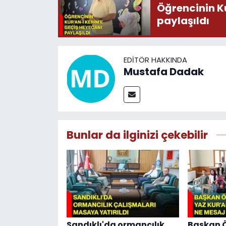
Öğrencinin K
paylaşıldı
EDITÖR HAKKINDA
Mustafa Dadak
Bunlar da ilginizi çekebilir
Sandıklı'da ormancılık
Başkan Ö