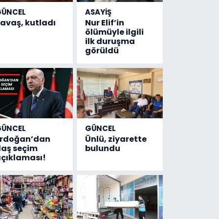
GÜNCEL
ASAYİŞ
avaş, kutladı
Nur Elif’in
ölümüyle ilgili
ilk duruşma
görüldü
GÜNCEL
GÜNCEL
Erdoğan’dan
Ünlü, ziyarette
laş seçim
bulundu
çıklaması!