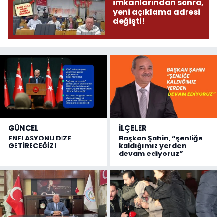
imkanlarından sonra,
yeni açıklama adresi
değişti!
GÜNCEL
İLÇELER
ENFLASYONU DİZE
Başkan Şahin, “şenliğe
GETİRECEĞİZ!
kaldığımız yerden
devam ediyoruz”