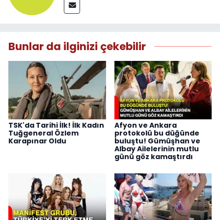
Bunlar da ilginizi çekebilir
TSK'da Tarihi İlk! İlk Kadın
Afyon ve Ankara
Tuğgeneral Özlem
protokolü bu düğünde
Karapınar Oldu
buluştu! Gümüşhan ve
Albay Ailelerinin mutlu
günü göz kamaştırdı