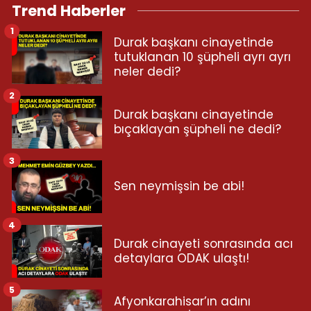
Trend Haberler
1
Durak başkanı cinayetinde
tutuklanan 10 şüpheli ayrı ayrı
neler dedi?
2
Durak başkanı cinayetinde
bıçaklayan şüpheli ne dedi?
3
Sen neymişsin be abi!
4
Durak cinayeti sonrasında acı
detaylara ODAK ulaştı!
5
Afyonkarahisar’ın adını