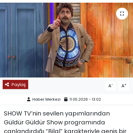
SPOR
11:11 MANŞET
Paylaş
-
+
A
A
Haber Merkezi
11.05.2026 - 13:02
SHOW TV’nin sevilen yapımlarından
Güldür Güldür Show programında
canlandırdığı “Bilal” karakteriyle geniş bir