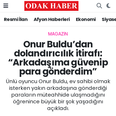
Resmi İlan
Afyon Haberleri
Ekonomi
Siyas
AFYONKARAHİSAR HABERLERİ
Nöbetçi Eczaneler
Resmi İlan
Hava Durumu
MAGAZİN
Onur Buldu’dan
ASAYİŞ
Trafik Durumu
dolandırıcılık itirafı:
“Arkadaşıma güvenip
GÜNCEL
Süper Lig Puan Durumu ve Fikstür
para gönderdim”
SİYASET
Tüm Manşetler
Ünlü oyuncu Onur Buldu, ev sahibi olmak
EĞİTİM
Son Dakika Haberleri
isterken yakın arkadaşına gönderdiği
paraların müteahhide ulaşmadığını
MAGAZİN
Haber Arşivi
öğrenince büyük bir şok yaşadığını
açıkladı.
SAĞLIK