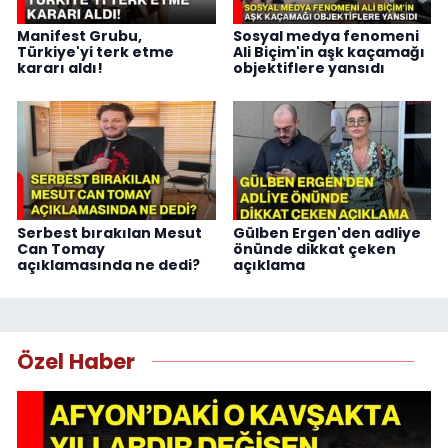
Manifest Grubu,
Sosyal medya fenomeni
Türkiye'yi terk etme
Ali Biçim'in aşk kaçamağı
kararı aldı!
objektiflere yansıdı
Serbest bırakılan Mesut
Gülben Ergen'den adliye
Can Tomay
önünde dikkat çeken
açıklamasında ne dedi?
açıklama
Özel Haber