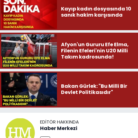
Kayıp kadın dosyasında 10
sanık hakim karşısında
Afyon'un Gururu Efe Elma,
Filenin Efeleri'nin U20 Milli
Takım kadrosunda!
Bakan Gürlek: "Bu Milli Bir
Devlet Politikasıdır"
EDITÖR HAKKINDA
Haber Merkezi