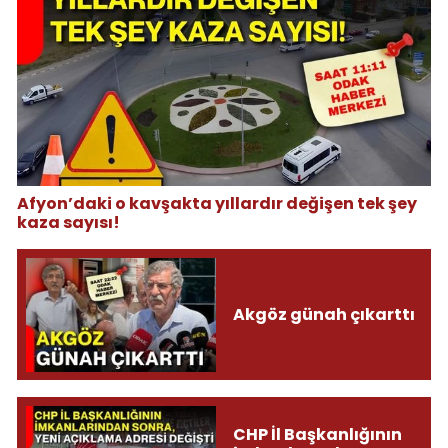
Afyon’daki o kavşakta yıllardır değişen tek şey
kaza sayısı!
Akgöz günah çıkarttı
CHP İl Başkanlığının