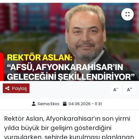
SPOR
11:11 MANŞET
Paylaş
-
+
A
A
Sema Ekici
04.06.2026 - 11:31
Rektör Aslan, Afyonkarahisar’ın son yirmi
yılda büyük bir gelişim gösterdiğini
vurgularken, şehirde kurulması planlanan