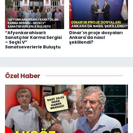
“Afyonkarahisarlı
Dinar'ın proje dosyaları
Sanatçılar Karma Sergisi
Ankara'da nasıl
– Seçki V”
şekillendi?
Sanatseverlerle Buluştu
Özel Haber