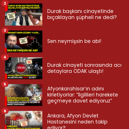
2
Durak başkanı cinayetinde
bıçaklayan şüpheli ne dedi?
3
Sen neymişsin be abi!
4
Durak cinayeti sonrasında acı
detaylara ODAK ulaştı!
5
Afyonkarahisar’ın adını
kirletiyorlar: “İlgilileri harekete
geçmeye davet ediyoruz”
6
Ankara, Afyon Devlet
Hastanesini neden takip
ediyor?