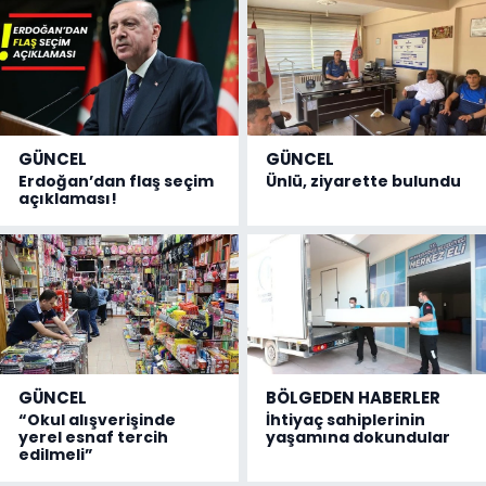
GÜNCEL
GÜNCEL
Erdoğan’dan flaş seçim
Ünlü, ziyarette bulundu
açıklaması!
GÜNCEL
BÖLGEDEN HABERLER
“Okul alışverişinde
İhtiyaç sahiplerinin
yerel esnaf tercih
yaşamına dokundular
edilmeli”