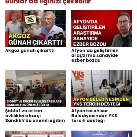
Bunlar da ilginizi çekebilir
Akgöz günah çıkarttı
Afyon'da geliştirilen
araştırma sanayide
ezber bozdu
Şiddet ve erken
Afyonkarahisar
evliliklere karşı
Belediyesinden YKS
Sandıklı'da önemli eğitim
tercih desteği