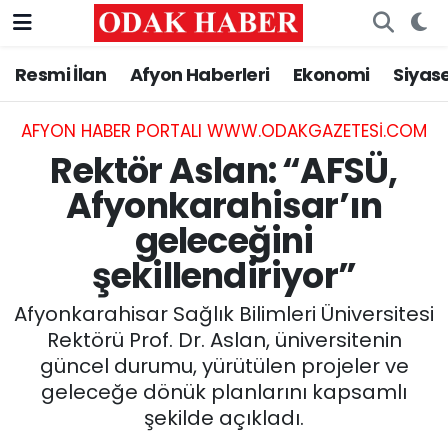
Resmi İlan
Afyon Haberleri
Ekonomi
Siyas
AFYONKARAHİSAR HABERLERİ
Nöbetçi Eczaneler
Resmi İlan
Hava Durumu
AFYON HABER PORTALI WWW.ODAKGAZETESI.COM
Rektör Aslan: “AFSÜ,
ASAYİŞ
Trafik Durumu
Afyonkarahisar’ın
geleceğini
GÜNCEL
Süper Lig Puan Durumu ve Fikstür
şekillendiriyor”
SİYASET
Tüm Manşetler
Afyonkarahisar Sağlık Bilimleri Üniversitesi
EĞİTİM
Son Dakika Haberleri
Rektörü Prof. Dr. Aslan, üniversitenin
güncel durumu, yürütülen projeler ve
MAGAZİN
Haber Arşivi
geleceğe dönük planlarını kapsamlı
şekilde açıkladı.
SAĞLIK