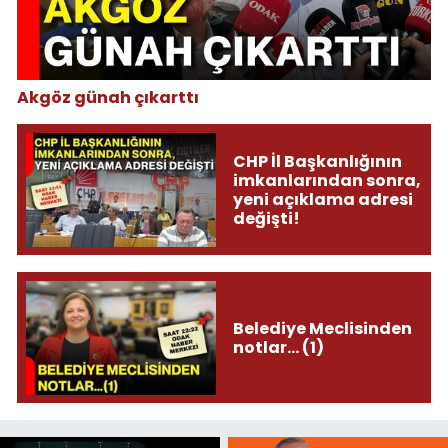
Akgöz günah çıkarttı
CHP İl Başkanlığının
imkanlarından sonra,
yeni açıklama adresi
değişti!
Belediye Meclisinden
notlar... (1)