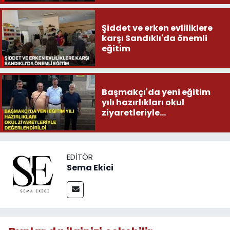
Şiddet ve erken evliliklere
karşı Sandıklı'da önemli
eğitim
Başmakçı'da yeni eğitim
yılı hazırlıkları okul
ziyaretleriyle
değerlendirildi
EDITÖR
Sema Ekici