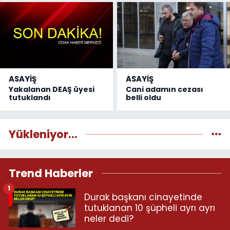
ASAYİŞ
ASAYİŞ
Yakalanan DEAŞ üyesi
Cani adamın cezası
tutuklandı
belli oldu
Yükleniyor...
Trend Haberler
1
Durak başkanı cinayetinde
tutuklanan 10 şüpheli ayrı ayrı
neler dedi?