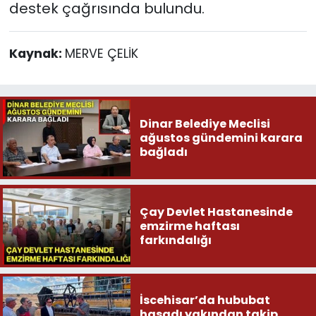
destek çağrısında bulundu.
Kaynak:
MERVE ÇELİK
Dinar Belediye Meclisi
ağustos gündemini karara
bağladı
Çay Devlet Hastanesinde
emzirme haftası
farkındalığı
İscehisar’da hububat
hasadı yakından takip