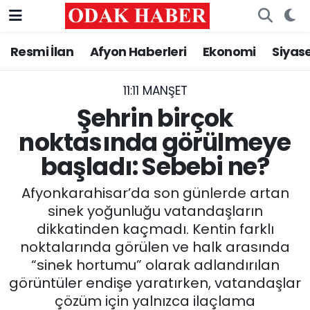
Resmi İlan
Afyon Haberleri
Ekonomi
Siyas
AFYONKARAHİSAR HABERLERİ
Nöbetçi Eczaneler
Resmi İlan
Hava Durumu
11:11 MANŞET
Şehrin birçok
ASAYİŞ
Trafik Durumu
noktasında görülmeye
başladı: Sebebi ne?
GÜNCEL
Süper Lig Puan Durumu ve Fikstür
Afyonkarahisar’da son günlerde artan
SİYASET
Tüm Manşetler
sinek yoğunluğu vatandaşların
dikkatinden kaçmadı. Kentin farklı
EĞİTİM
Son Dakika Haberleri
noktalarında görülen ve halk arasında
“sinek hortumu” olarak adlandırılan
MAGAZİN
Haber Arşivi
görüntüler endişe yaratırken, vatandaşlar
SAĞLIK
çözüm için yalnızca ilaçlama