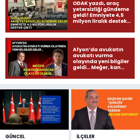
ODAK yazdı, araç
yetersizliği gündeme
geldi! Emniyete 4,5
milyon liralık destek
çıktı
Afyon’da avukatın
avukatı vurma
olayında yeni bilgiler
geldi... Meğer, kan
donduracak olaylar
olmuş...
GÜNCEL
İLÇELER