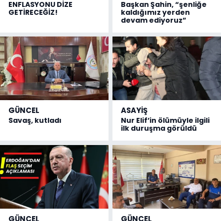
ENFLASYONU DİZE
Başkan Şahin, “şenliğe
GETİRECEĞİZ!
kaldığımız yerden
devam ediyoruz”
GÜNCEL
ASAYİŞ
Savaş, kutladı
Nur Elif’in ölümüyle ilgili
ilk duruşma görüldü
GÜNCEL
GÜNCEL