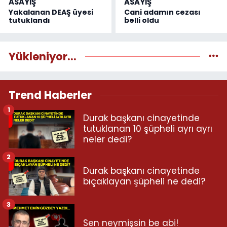
ASAYİŞ
ASAYİŞ
Yakalanan DEAŞ üyesi
Cani adamın cezası
tutuklandı
belli oldu
Yükleniyor...
Trend Haberler
1
Durak başkanı cinayetinde
tutuklanan 10 şüpheli ayrı ayrı
neler dedi?
2
Durak başkanı cinayetinde
bıçaklayan şüpheli ne dedi?
3
Sen neymişsin be abi!