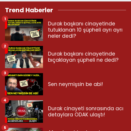
Trend Haberler
1
Durak başkanı cinayetinde
tutuklanan 10 şüpheli ayrı ayrı
neler dedi?
2
Durak başkanı cinayetinde
bıçaklayan şüpheli ne dedi?
3
Sen neymişsin be abi!
4
Durak cinayeti sonrasında acı
detaylara ODAK ulaştı!
5