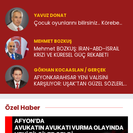
YAVUZ DONAT
Çocuk oyunlarını bilirsiniz... Körebe...
MEHMET BOZKUŞ
Mehmet BOZKUŞ: İRAN–ABD–İSRAİL
KRİZİ VE KÜRESEL GÜÇ REKABETİ
GÖKHAN KOCAASLAN / GERÇEK
AFYONKARAHİSAR YENİ VALİSİNİ
KARŞILIYOR: UŞAK’TAN GÜZEL SÖZLERLE
UĞURLANAN BİR İSİM!
Özel Haber