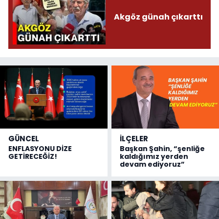
Akgöz günah çıkarttı
GÜNCEL
İLÇELER
ENFLASYONU DİZE
Başkan Şahin, “şenliğe
GETİRECEĞİZ!
kaldığımız yerden
devam ediyoruz”