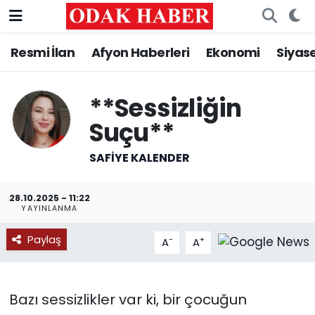
Resmi İlan
Afyon Haberleri
Ekonomi
Siyas
AFYONKARAHİSAR HABERLERİ
Nöbetçi Eczaneler
Resmi İlan
Hava Durumu
**Sessizliğin
Suçu**
ASAYİŞ
Trafik Durumu
SAFİYE KALENDER
GÜNCEL
Süper Lig Puan Durumu ve Fikstür
SİYASET
Tüm Manşetler
28.10.2025 - 11:22
YAYINLANMA
EĞİTİM
Son Dakika Haberleri
Paylaş
-
+
A
A
MAGAZİN
Haber Arşivi
Bazı sessizlikler var ki, bir çocuğun
SAĞLIK