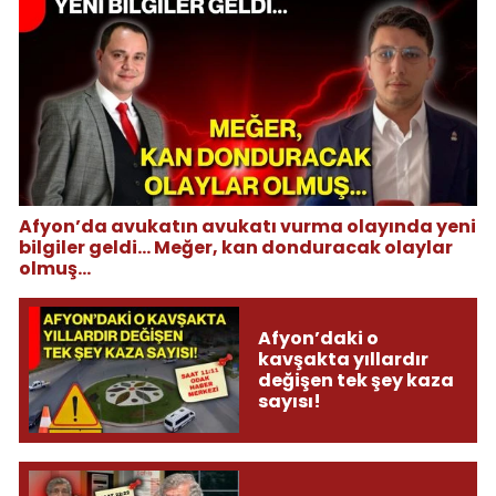
Afyon’da avukatın avukatı vurma olayında yeni
bilgiler geldi... Meğer, kan donduracak olaylar
olmuş...
Afyon’daki o
kavşakta yıllardır
değişen tek şey kaza
sayısı!