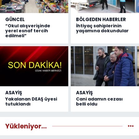
GÜNCEL
BÖLGEDEN HABERLER
“Okul alışverişinde
İhtiyaç sahiplerinin
yerel esnaf tercih
yaşamına dokundular
edilmeli”
ASAYİŞ
ASAYİŞ
Yakalanan DEAŞ üyesi
Cani adamın cezası
tutuklandı
belli oldu
Yükleniyor...