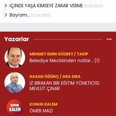
İÇİNDE YAŞA KİMSEYE ZARAR VERME
16.05.2023
Bayram...
22.04.2023
Yazarlar
MEHMET EMİN GÜZBEY / TAKİP
Belediye Meclisinden notlar... (1)
HASAN ÖĞÜNÇ / ARA SIRA
İZ BIRAKAN BİR EĞİTİM YÖNETİCİSİ:
MEVLÜT ÇINAR
KONUK KALEM
ÖMER MAZİ