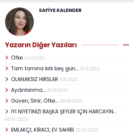
SAFİYE KALENDER
Yazarın Diğer Yazıları
Öfke
24.11.2023
Tam tamına kırk beş gün…
20.11.2023
OLANAKSIZ HIRSLAR
11.10.2023
Aydınlanma…
21.08.2023
Güven, Sinir, Öfke...
08.08.2023
İYİ NİYETİNİZİ BAŞKA ŞEYLER İÇİN HARCAYIN...
05.07.2023
EMLAKÇI, KİRACI, EV SAHİBİ
25.05.2023