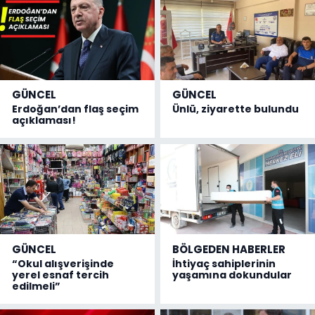
GÜNCEL
GÜNCEL
Erdoğan’dan flaş seçim
Ünlü, ziyarette bulundu
açıklaması!
GÜNCEL
BÖLGEDEN HABERLER
“Okul alışverişinde
İhtiyaç sahiplerinin
yerel esnaf tercih
yaşamına dokundular
edilmeli”