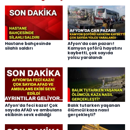
Hastane bahçesinde
Afyon’da can pazarı!
silahlı saldırı
Kamyon şoförü hayatını
kaybetti, çok sayıda
yolcu yaralandı
Afyon’da feci kaza! Çok
Balık tutarken yaşanan
sayıda AFAD ve ambulans
ölümcül kaza nasıl
ekibinin sevk edildiği
gerçekleşti?