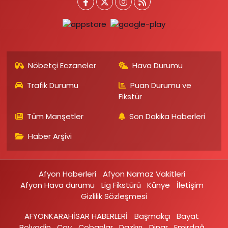
Nöbetçi Eczaneler
Hava Durumu
Trafik Durumu
Puan Durumu ve
Fikstür
Tüm Manşetler
Son Dakika Haberleri
Haber Arşivi
Afyon Haberleri
Afyon Namaz Vakitleri
Afyon Hava durumu
Lig Fikstürü
Künye
İletişim
Gizlilik Sözleşmesi
AFYONKARAHİSAR HABERLERİ
Başmakçı
Bayat
Bolvadin
Çay
Çobanlar
Dazkırı
Dinar
Emirdağ‎