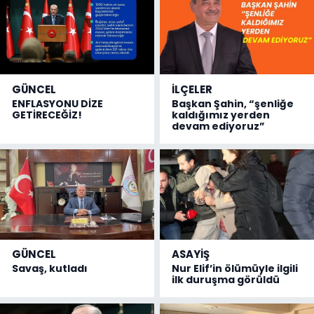
GÜNCEL
İLÇELER
ENFLASYONU DİZE
Başkan Şahin, “şenliğe
GETİRECEĞİZ!
kaldığımız yerden
devam ediyoruz”
GÜNCEL
ASAYİŞ
Savaş, kutladı
Nur Elif’in ölümüyle ilgili
ilk duruşma görüldü