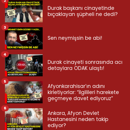
2
Durak başkanı cinayetinde
bıçaklayan şüpheli ne dedi?
3
Sen neymişsin be abi!
4
Durak cinayeti sonrasında acı
detaylara ODAK ulaştı!
5
Afyonkarahisar’ın adını
kirletiyorlar: “İlgilileri harekete
geçmeye davet ediyoruz”
6
Ankara, Afyon Devlet
Hastanesini neden takip
ediyor?