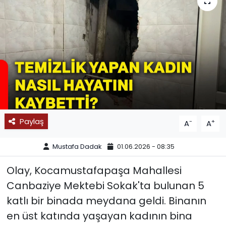
SPOR
11:11 MANŞET
Paylaş
-
+
A
A
Mustafa Dadak
01.06.2026 - 08:35
Olay, Kocamustafapaşa Mahallesi
Canbaziye Mektebi Sokak'ta bulunan 5
katlı bir binada meydana geldi. Binanın
en üst katında yaşayan kadının bina