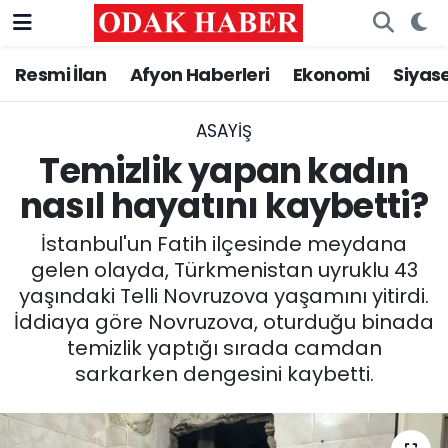
Resmi İlan
Afyon Haberleri
Ekonomi
Siyas
AFYONKARAHİSAR HABERLERİ
Nöbetçi Eczaneler
Resmi İlan
Hava Durumu
ASAYİŞ
Temizlik yapan kadın
ASAYİŞ
Trafik Durumu
nasıl hayatını kaybetti?
GÜNCEL
Süper Lig Puan Durumu ve Fikstür
İstanbul'un Fatih ilçesinde meydana
gelen olayda, Türkmenistan uyruklu 43
SİYASET
Tüm Manşetler
yaşındaki Telli Novruzova yaşamını yitirdi.
İddiaya göre Novruzova, oturduğu binada
EĞİTİM
Son Dakika Haberleri
temizlik yaptığı sırada camdan
sarkarken dengesini kaybetti.
MAGAZİN
Haber Arşivi
SAĞLIK