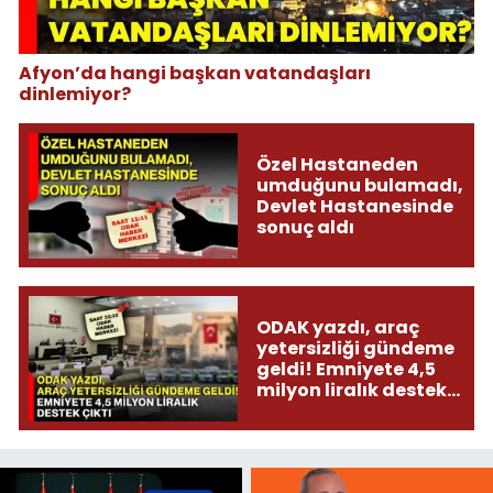
Afyon’da hangi başkan vatandaşları
dinlemiyor?
Özel Hastaneden
umduğunu bulamadı,
Devlet Hastanesinde
sonuç aldı
ODAK yazdı, araç
yetersizliği gündeme
geldi! Emniyete 4,5
milyon liralık destek
çıktı