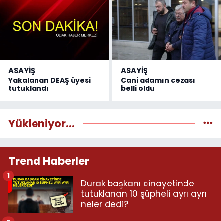
ASAYİŞ
ASAYİŞ
Yakalanan DEAŞ üyesi
Cani adamın cezası
tutuklandı
belli oldu
Yükleniyor...
Trend Haberler
1
Durak başkanı cinayetinde
tutuklanan 10 şüpheli ayrı ayrı
neler dedi?