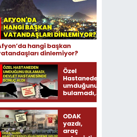
Afyon’da hangi başkan
vatandaşları dinlemiyor?
Özel
Hastaneden
umduğunu
bulamadı,
Devlet
Hastanesinde
sonuç aldı
ODAK
yazdı,
araç