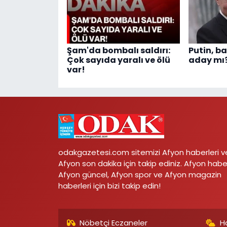
Şam'da bombalı saldırı:
Putin, b
Çok sayıda yaralı ve ölü
aday mı
var!
odakgazetesi.com sitemizi Afyon haberleri v
Afyon son dakika için takip ediniz. Afyon habe
Afyon güncel, Afyon spor ve Afyon magazin
haberleri için bizi takip edin!
Nöbetçi Eczaneler
H