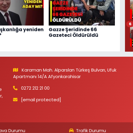
6
aşkanlığa yeniden
Gazze Şeridinde 66
?
Gazeteci Öldürüldü
Karaman Mah. Alparslan Türkeş Bulvarı, Ufuk
Apartmanı 14/A Afyonkarahisar
0272 212 21 00
e
r,
[email protected]
ava Durumu
Trafik Durumu