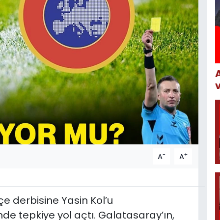
-
+
A
A
 derbisine Yasin Kol’u
de tepkiye yol açtı. Galatasaray’ın,