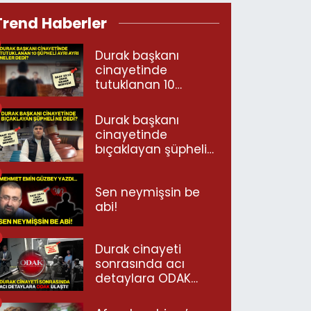
Trend Haberler
Durak başkanı
cinayetinde
tutuklanan 10
şüpheli ayrı ayrı
neler dedi?
Durak başkanı
cinayetinde
bıçaklayan şüpheli
ne dedi?
Sen neymişsin be
abi!
Durak cinayeti
sonrasında acı
detaylara ODAK
ulaştı!