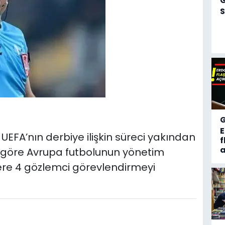
S
EFA’nın derbiye ilişkin süreci yakından
f
a
ya göre Avrupa futbolunun yönetim
ere 4 gözlemci görevlendirmeyi