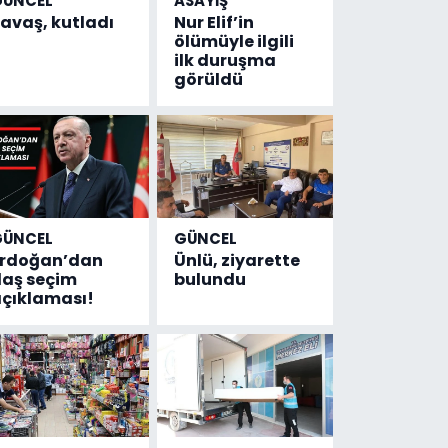
GÜNCEL
ASAYİŞ
avaş, kutladı
Nur Elif’in
ölümüyle ilgili
ilk duruşma
görüldü
GÜNCEL
GÜNCEL
Erdoğan’dan
Ünlü, ziyarette
laş seçim
bulundu
çıklaması!