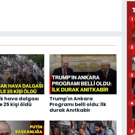
1
2
3
cak hava dalgası
Trump'ın Ankara
4
 25 kişi öldü
Programı belli oldu: İlk
durak Anıtkabir
5