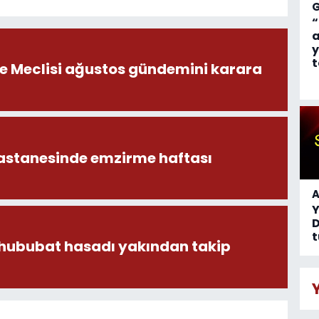
“
a
y
t
ye Meclisi ağustos gündemini karara
astanesinde emzirme haftası
A
D
t
 hububat hasadı yakından takip