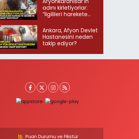
Afyonkarahisar’ın
adını kirletiyorlar:
“İlgilileri harekete
geçmeye davet
ediyoruz”
Ankara, Afyon Devlet
Hastanesini neden
takip ediyor?
Puan Durumu ve Fikstür