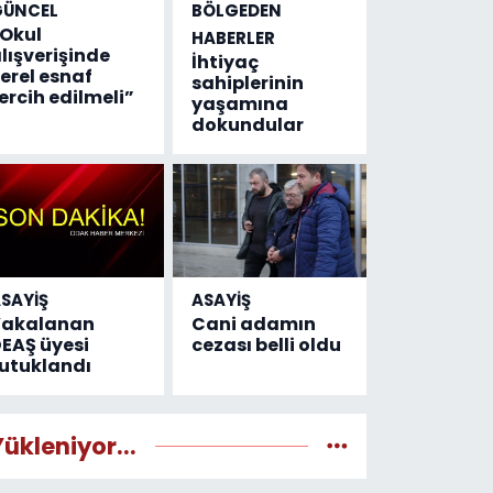
GÜNCEL
BÖLGEDEN
Okul
HABERLER
lışverişinde
İhtiyaç
erel esnaf
sahiplerinin
ercih edilmeli”
yaşamına
dokundular
SAYİŞ
ASAYİŞ
Yakalanan
Cani adamın
EAŞ üyesi
cezası belli oldu
utuklandı
Yükleniyor...