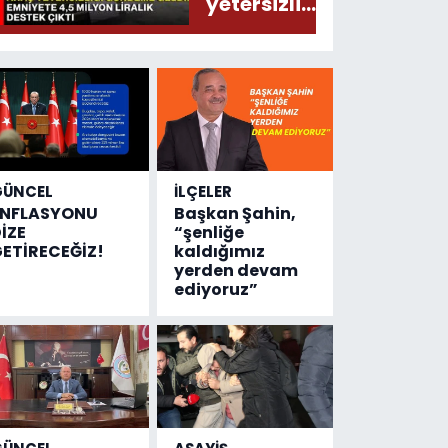
yetersizliği
gündeme
geldi!
Emniyete
4,5 milyon
liralık
destek
çıktı
GÜNCEL
İLÇELER
ENFLASYONU
Başkan Şahin,
İZE
“şenliğe
ETİRECEĞİZ!
kaldığımız
yerden devam
ediyoruz”