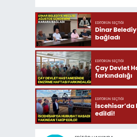
EDITÖRÜN SEÇTIĞI
Dinar Beledi
bağladı
EDITÖRÜN SEÇTIĞI
Çay Devlet H
farkındalığı
EDITÖRÜN SEÇTIĞI
İscehisar’da
edildi!