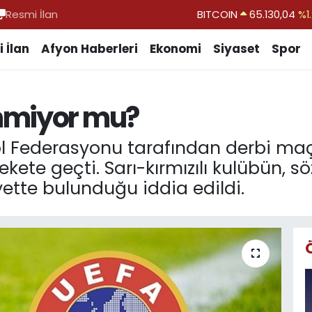
Resmi İlan
DOLAR
47,7106
%0.1
EURO
55,1652
%0.2
 İlan
Afyon Haberleri
Ekonomi
Siyaset
Spor
STERLİN
64,4046
%0.3
GRAM ALTIN
6648.99
%2.5
nmiyor mu?
BİST100
13.773
%-1
BITCOIN
65.130,04
%1.
ol Federasyonu tarafından derbi maç
ete geçti. Sarı-kırmızılı kulübün, s
ette bulunduğu iddia edildi.