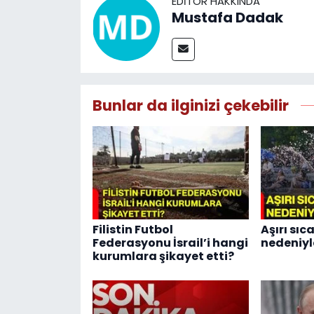
EDITÖR HAKKINDA
Mustafa Dadak
Bunlar da ilginizi çekebilir
Filistin Futbol
Aşırı sı
Federasyonu İsrail’i hangi
nedeniyle
kurumlara şikayet etti?