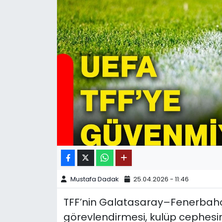
SPOR
11:11 MANŞET
Mustafa Dadak
25.04.2026 - 11:46
TFF’nin Galatasaray–Fenerbahçe
görevlendirmesi, kulüp cephesin