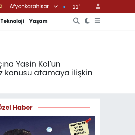
Afyonkarahisar
°
7
22
7
Teknoloji
Yaşam
5
9
9
2
ına Yasin Kol’un
öz konusu atamaya ilişkin
Özel Haber