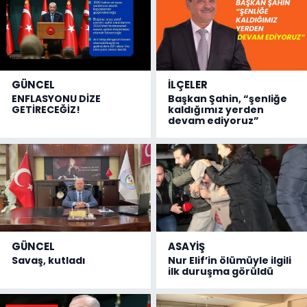
GÜNCEL
İLÇELER
ENFLASYONU DİZE
Başkan Şahin, “şenliğe
GETİRECEĞİZ!
kaldığımız yerden
devam ediyoruz”
GÜNCEL
ASAYİŞ
Savaş, kutladı
Nur Elif’in ölümüyle ilgili
ilk duruşma görüldü