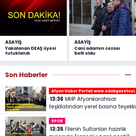
ASAYİŞ
ASAYİŞ
Yakalanan DEAŞ üyesi
Cani adamın cezası
tutuklandı
belli oldu
Son Haberler
Afyon Haber Portalı www.odakgazetesi
13:36
MHP Afyonkarahisar
teşkilatından yerel basına teşekkü
SPOR
13:35
Filenin Sultanları hazırlık