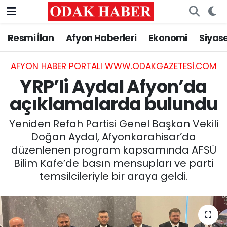
Resmi İlan
Afyon Haberleri
Ekonomi
Siyas
AFYONKARAHİSAR HABERLERİ
Afyonkarahisar Nöbetçi Eczaneler
Resmi İlan
Afyonkarahisar Hava Durumu
AFYON HABER PORTALI WWW.ODAKGAZETESI.COM
YRP’li Aydal Afyon’da
ASAYİŞ
Afyonkarahisar Namaz Vakitleri
açıklamalarda bulundu
GÜNCEL
Afyonkarahisar Trafik Yoğunluk Haritası
Yeniden Refah Partisi Genel Başkan Vekili
Doğan Aydal, Afyonkarahisar’da
SİYASET
Süper Lig Puan Durumu ve Fikstür
düzenlenen program kapsamında AFSÜ
Bilim Kafe’de basın mensupları ve parti
EĞİTİM
Tüm Manşetler
temsilcileriyle bir araya geldi.
MAGAZİN
Son Dakika Haberleri
SAĞLIK
Haber Arşivi