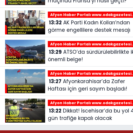
maçında Fransa’yı nasıl geçti?
Afyon Haber Portalı www.odakgazetesi
13:32
AK Parti Kadın Kolları’ndan
görme engellilere destek mesajı
Afyon Haber Portalı www.odakgazetesi
13:29
ATSO’da sürdürülebilirlikte iki
önemli belge!
Afyon Haber Portalı www.odakgazetesi
13:27
Afyonkarahisar’da Zafer
Haftası için geri sayım başladı!
Afyon Haber Portalı www.odakgazetesi
13:22
Dikkat! İscehisar’da bu yol 4
gün trafiğe kapalı olacak