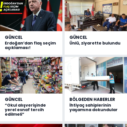
GÜNCEL
GÜNCEL
Erdoğan’dan flaş seçim
Ünlü, ziyarette bulundu
açıklaması!
GÜNCEL
BÖLGEDEN HABERLER
“Okul alışverişinde
İhtiyaç sahiplerinin
yerel esnaf tercih
yaşamına dokundular
edilmeli”