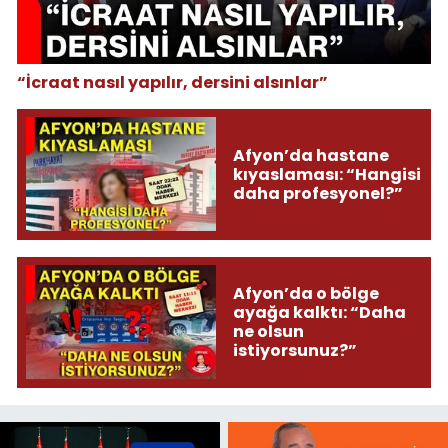
“İcraat nasıl yapılır, dersini alsınlar”
Afyon’da hastane
kıyaslaması: “Hangisi
daha profesyonel?”
Afyon’da o bölge
ayağa kalktı: “Daha
ne olsun
istiyorsunuz?”