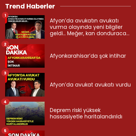
Trend Haberler
1
Afyon’da avukatın avukatı
vurma olayında yeni bilgiler
geldi... Meğer, kan donduracak
olaylar olmuş...
2
Afyonkarahisar’da şok intihar
3
Afyon’da avukat avukatı vurdu
4
Deprem riski yüksek
hassasiyetle haritalandırıldı
5