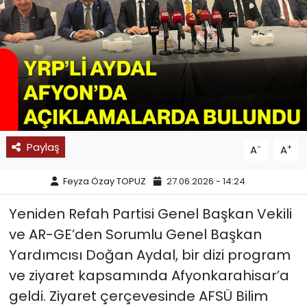
SPOR
11:11 MANŞET
Paylaş
-
+
A
A
Feyza Özay TOPUZ
27.06.2026 - 14:24
Yeniden Refah Partisi Genel Başkan Vekili
ve AR-GE’den Sorumlu Genel Başkan
Yardımcısı Doğan Aydal, bir dizi program
ve ziyaret kapsamında Afyonkarahisar’a
geldi. Ziyaret çerçevesinde AFSÜ Bilim