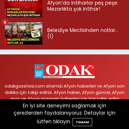
Afyon’da intiharlar peş peşe:
Mezarlıkta şok intihar!
6
Belediye Meclisinden notlar...
(1)
odakgazetesi.com sitemizi Afyon haberleri ve Afyon son
dakika için takip ediniz. Afyon haber, Afyon güncel, Afyon
spor ve Afyon magazin haberleri için bizi takip edin!
En iyi site deneyimi sağlamak için
çerezlerden faydalanıyoruz. Detaylar için
Karaman Mah. Alparslan Türkeş Bulvarı, Ufuk
lütfen tıklayın.
TAMAM
Apartmanı 14/A Afyonkarahisar