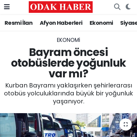
Resmi İlan
Afyon Haberleri
Ekonomi
Siyas
AFYONKARAHİSAR HABERLERİ
Nöbetçi Eczaneler
Resmi İlan
Hava Durumu
EKONOMI
Bayram öncesi
ASAYİŞ
Trafik Durumu
otobüslerde yoğunluk
var mı?
GÜNCEL
Süper Lig Puan Durumu ve Fikstür
Kurban Bayramı yaklaşırken şehirlerarası
SİYASET
Tüm Manşetler
otobüs yolculuklarında büyük bir yoğunluk
yaşanıyor.
EĞİTİM
Son Dakika Haberleri
MAGAZİN
Haber Arşivi
SAĞLIK