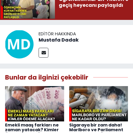
geçiş heyecanı paylaşıldı
EDITÖR HAKKINDA
Mustafa Dadak
Bunlar da ilginizi çekebilir
Emekli maaş farkları ne
Sigaraya bir zam daha!
zaman yatacak? Kimler
Marlboro ve Parliament