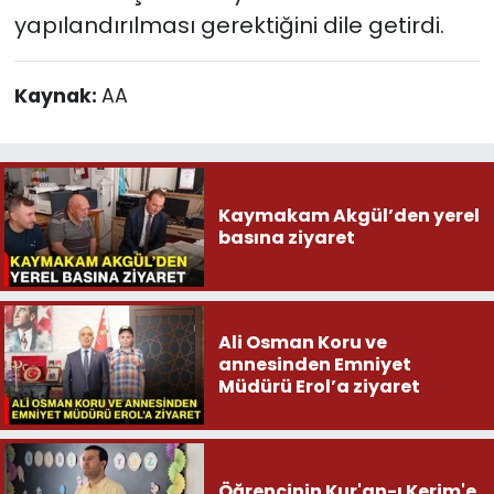
yapılandırılması gerektiğini dile getirdi.
Kaynak:
AA
Kaymakam Akgül’den yerel
basına ziyaret
Ali Osman Koru ve
annesinden Emniyet
Müdürü Erol’a ziyaret
Öğrencinin Kur'an-ı Kerim'e