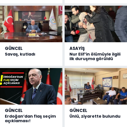
GÜNCEL
ASAYİŞ
Savaş, kutladı
Nur Elif’in ölümüyle ilgili
ilk duruşma görüldü
GÜNCEL
GÜNCEL
Erdoğan’dan flaş seçim
Ünlü, ziyarette bulundu
açıklaması!