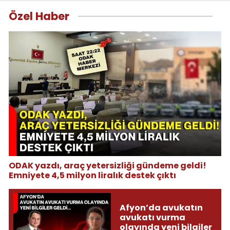
Özel Haber
ODAK yazdı, araç yetersizliği gündeme geldi!
Emniyete 4,5 milyon liralık destek çıktı
Afyon’da avukatın
avukatı vurma
olayında yeni bilgiler