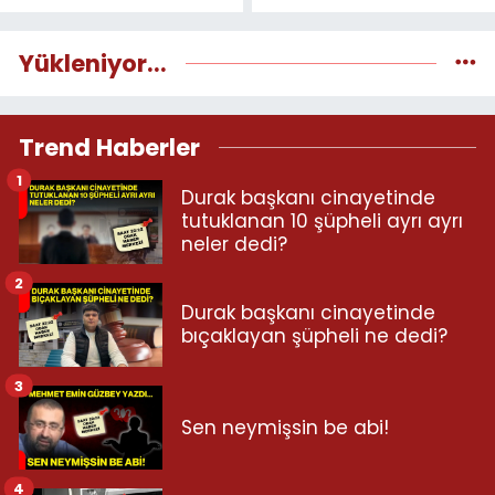
Yükleniyor...
Trend Haberler
1
Durak başkanı cinayetinde
tutuklanan 10 şüpheli ayrı ayrı
neler dedi?
2
Durak başkanı cinayetinde
bıçaklayan şüpheli ne dedi?
3
Sen neymişsin be abi!
4