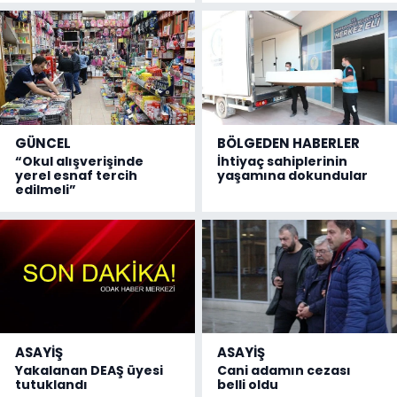
GÜNCEL
BÖLGEDEN HABERLER
“Okul alışverişinde
İhtiyaç sahiplerinin
yerel esnaf tercih
yaşamına dokundular
edilmeli”
ASAYİŞ
ASAYİŞ
Yakalanan DEAŞ üyesi
Cani adamın cezası
tutuklandı
belli oldu