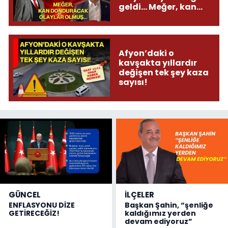
geldi... Meğer, kan
donduracak olaylar
olmuş...
Afyon’daki o
kavşakta yıllardır
değişen tek şey kaza
sayısı!
GÜNCEL
İLÇELER
ENFLASYONU DİZE
Başkan Şahin, “şenliğe
GETİRECEĞİZ!
kaldığımız yerden
devam ediyoruz”