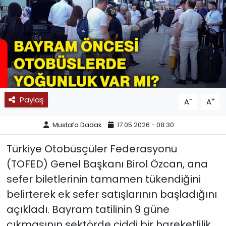
SPOR
11:11 MANŞET
Paylaş
-
+
A
A
Mustafa Dadak
17.05.2026 - 08:30
Türkiye Otobüsçüler Federasyonu
(TOFED) Genel Başkanı Birol Özcan, ana
sefer biletlerinin tamamen tükendiğini
belirterek ek sefer satışlarının başladığını
açıkladı. Bayram tatilinin 9 güne
çıkmasının sektörde ciddi bir hareketlilik