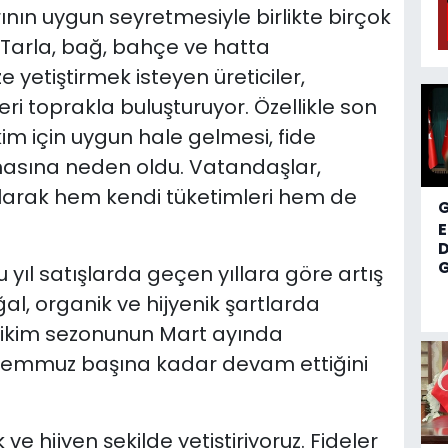
rının uygun seyretmesiyle birlikte birçok
 Tarla, bağ, bahçe ve hatta
 yetiştirmek isteyen üreticiler,
eri toprakla buluşturuyor. Özellikle son
im için uygun hale gelmesi, fide
masına neden oldu. Vatandaşlar,
alarak hem kendi tüketimleri hem de
D
G
 yıl satışlarda geçen yıllara göre artış
ğal, organik ve hijyenik şartlarda
, dikim sezonunun Mart ayında
e Temmuz başına kadar devam ettiğini
 ve hijyen şekilde yetiştiriyoruz. Fideler