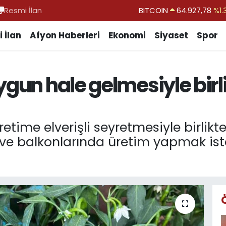
Resmi İlan
DOLAR
47,5894
%0.
EURO
55,0398
%-0.
 İlan
Afyon Haberleri
Ekonomi
Siyaset
Spor
STERLİN
64,1581
%0.
GRAM ALTIN
6527.85
%0.
gun hale gelmesiyle birlik
BİST100
13.703
%
retime elverişli seyretmesiyle birlik
 ve balkonlarında üretim yapmak ist