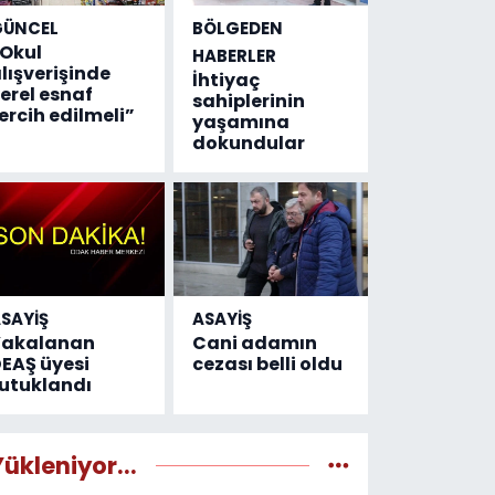
GÜNCEL
BÖLGEDEN
Okul
HABERLER
lışverişinde
İhtiyaç
erel esnaf
sahiplerinin
ercih edilmeli”
yaşamına
dokundular
SAYİŞ
ASAYİŞ
Yakalanan
Cani adamın
EAŞ üyesi
cezası belli oldu
utuklandı
Yükleniyor...