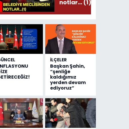
notlar... (1)
GÜNCEL
İLÇELER
ENFLASYONU
Başkan Şahin,
İZE
“şenliğe
ETİRECEĞİZ!
kaldığımız
yerden devam
ediyoruz”