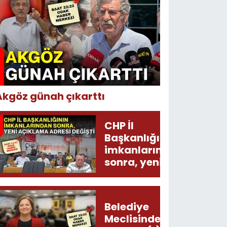
Akgöz günah çıkarttı
CHP İl
Başkanlığının
imkanlarından
sonra, yeni
açıklama
adresi değişti!
Belediye
Meclisinden