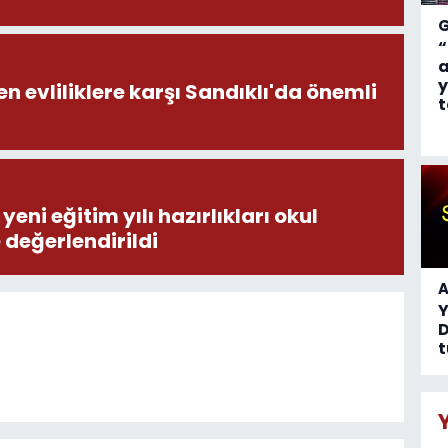
“
a
y
en evliliklere karşı Sandıklı'da önemli
t
eni eğitim yılı hazırlıkları okul
e değerlendirildi
A
D
t