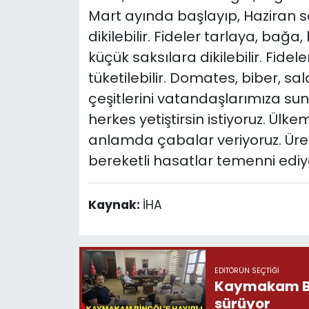
Mart ayında başlayıp, Haziran
dikilebilir. Fideler tarlaya, ba
küçük saksılara dikilebilir. Fide
tüketilebilir. Domates, biber, sal
çeşitlerini vatandaşlarımıza sun
herkes yetiştirsin istiyoruz. Ülke
anlamda çabalar veriyoruz. Üret
bereketli hasatlar temenni ediy
Kaynak:
İHA
EDITÖRÜN SEÇTIĞI
Kaymakam Bing
sürüyor