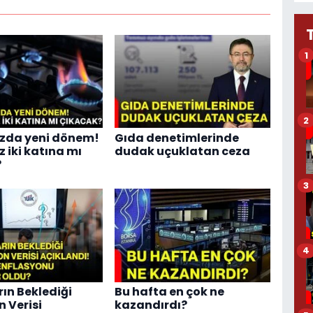
1
2
zda yeni dönem!
Gıda denetimlerinde
 iki katına mı
dudak uçuklatan ceza
?
3
4
rın Beklediği
Bu hafta en çok ne
n Verisi
kazandırdı?