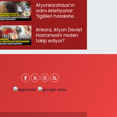
Afyonkarahisar’ın
adını kirletiyorlar:
“İlgilileri harekete
geçmeye davet
ediyoruz”
Ankara, Afyon Devlet
Hastanesini neden
takip ediyor?