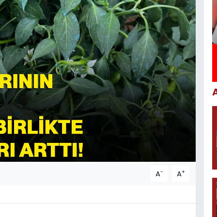
-
+
A
A