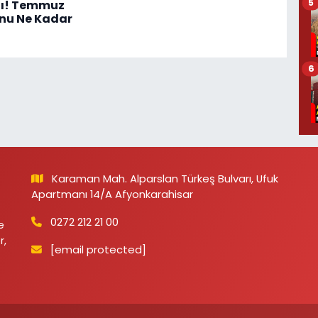
5
dı! Temmuz
nu Ne Kadar
6
Karaman Mah. Alparslan Türkeş Bulvarı, Ufuk
Apartmanı 14/A Afyonkarahisar
0272 212 21 00
e
r,
[email protected]