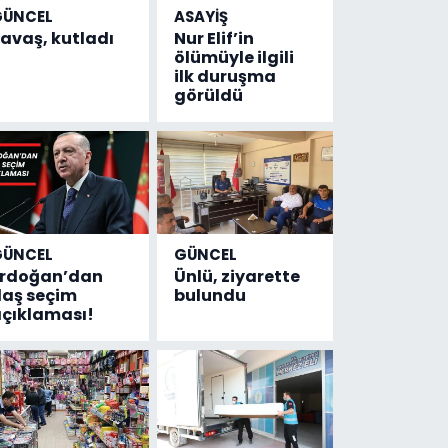
GÜNCEL
ASAYİŞ
avaş, kutladı
Nur Elif’in
ölümüyle ilgili
ilk duruşma
görüldü
GÜNCEL
GÜNCEL
Erdoğan’dan
Ünlü, ziyarette
laş seçim
bulundu
çıklaması!