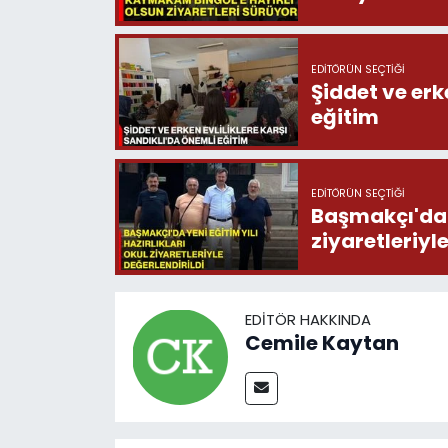
EDITÖRÜN SEÇTIĞI
Şiddet ve erk
eğitim
EDITÖRÜN SEÇTIĞI
Başmakçı'da y
ziyaretleriyl
EDITÖR HAKKINDA
Cemile Kaytan