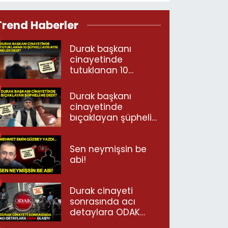
Trend Haberler
Durak başkanı
cinayetinde
tutuklanan 10
şüpheli ayrı ayrı
neler dedi?
Durak başkanı
cinayetinde
bıçaklayan şüpheli
ne dedi?
Sen neymişsin be
abi!
Durak cinayeti
sonrasında acı
detaylara ODAK
ulaştı!