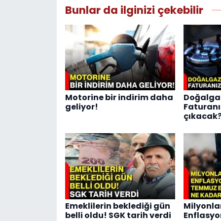
Bunlar da ilginizi çekebilir
Motorine bir indirim daha
Doğalga
geliyor!
Faturanız
çıkacak
Emeklilerin beklediği gün
Milyonla
belli oldu! SGK tarih verdi
Enflasyo