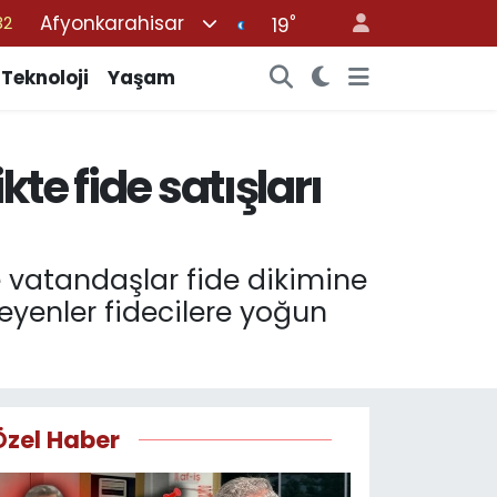
Afyonkarahisar
°
19
08
02
Teknoloji
Yaşam
16
54
te fide satışları
11
te vatandaşlar fide dikimine
eyenler fidecilere yoğun
Özel Haber