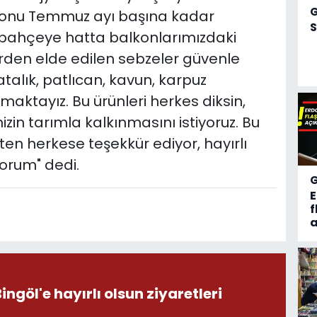
 sonu Temmuz ayı başına kadar
S
ğa, bahçeye hatta balkonlarımızdaki
lerden elde edilen sebzeler güvenle
atalık, patlıcan, kavun, karpuz
maktayız. Bu ürünleri herkes diksin,
mizin tarımla kalkınmasını istiyoruz. Bu
en herkese teşekkür ediyor, hayırlı
orum" dedi.
f
a
öl'e hayırlı olsun ziyaretleri