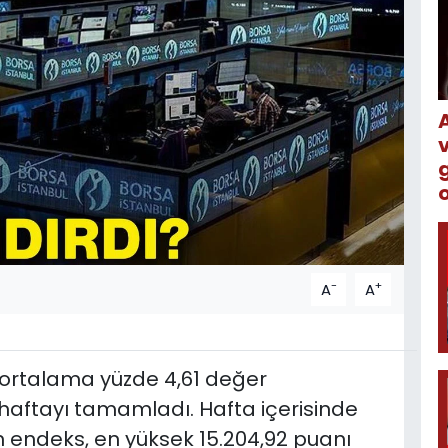
o
-
+
A
A
 ortalama yüzde 4,61 değer
aftayı tamamladı. Hafta içerisinde
 endeks, en yüksek 15.204,92 puanı