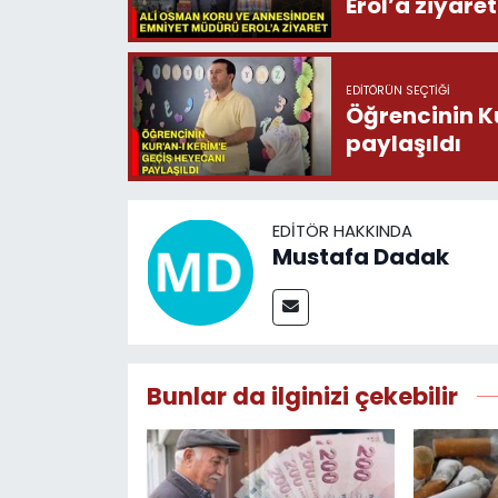
Erol’a ziyaret
EDITÖRÜN SEÇTIĞI
Öğrencinin K
paylaşıldı
EDITÖR HAKKINDA
Mustafa Dadak
Bunlar da ilginizi çekebilir