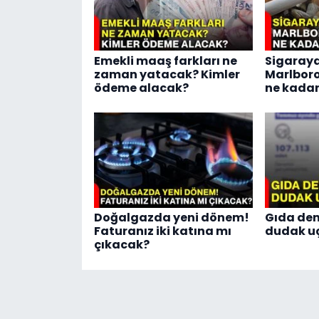
Emekli maaş farkları ne
Sigaraya
zaman yatacak? Kimler
Marlboro
ödeme alacak?
ne kadar
Doğalgazda yeni dönem!
Gıda den
Faturanız iki katına mı
dudak u
çıkacak?