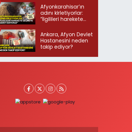
Afyonkarahisar’ın
adını kirletiyorlar:
“İlgilileri harekete
geçmeye davet
ediyoruz”
Ankara, Afyon Devlet
Hastanesini neden
takip ediyor?