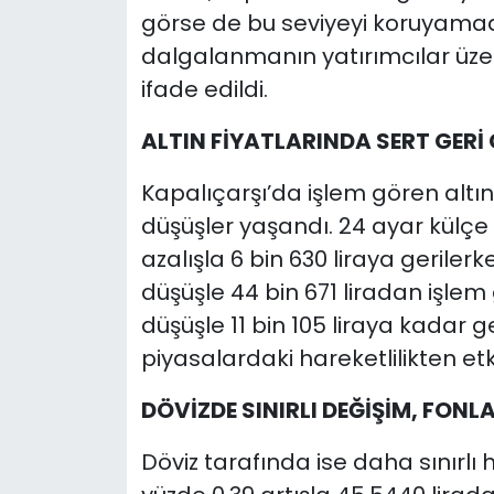
görse de bu seviyeyi koruyama
dalgalanmanın yatırımcılar üzer
ifade edildi.
ALTIN FİYATLARINDA SERT GERİ
Kapalıçarşı’da işlem gören altı
düşüşler yaşandı. 24 ayar külçe a
azalışla 6 bin 630 liraya geriler
düşüşle 44 bin 671 liradan işlem 
düşüşle 11 bin 105 liraya kadar g
piyasalardaki hareketlilikten etk
DÖVİZDE SINIRLI DEĞİŞİM, FONL
Döviz tarafında ise daha sınırlı 