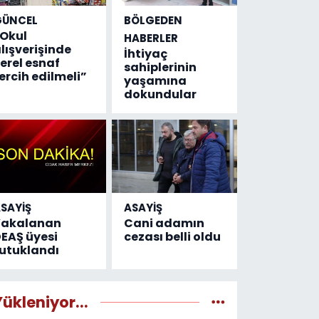
GÜNCEL
BÖLGEDEN
Okul
HABERLER
lışverişinde
İhtiyaç
erel esnaf
sahiplerinin
ercih edilmeli”
yaşamına
dokundular
SAYİŞ
ASAYİŞ
Yakalanan
Cani adamın
EAŞ üyesi
cezası belli oldu
utuklandı
Yükleniyor...