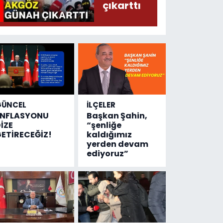
çıkarttı
GÜNCEL
İLÇELER
ENFLASYONU
Başkan Şahin,
İZE
“şenliğe
ETİRECEĞİZ!
kaldığımız
yerden devam
ediyoruz”