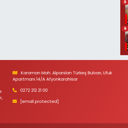
5
6
Karaman Mah. Alparslan Türkeş Bulvarı, Ufuk
Apartmanı 14/A Afyonkarahisar
0272 212 21 00
e
r,
[email protected]