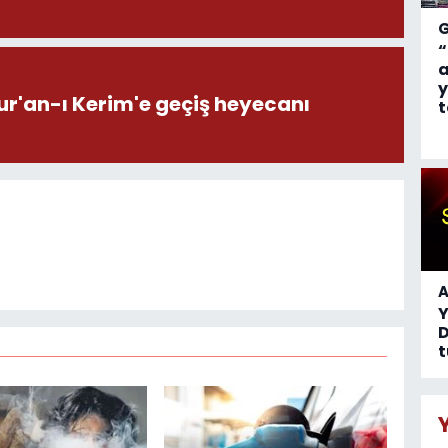
“
a
y
ur'an-ı Kerim'e geçiş heyecanı
t
A
D
t