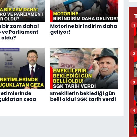
1
 bir zam daha!
Motorine bir indirim daha
 ve Parliament
geliyor!
 oldu?
2
3
etimlerinde
Emeklilerin beklediği gün
çuklatan ceza
belli oldu! SGK tarih verdi
4