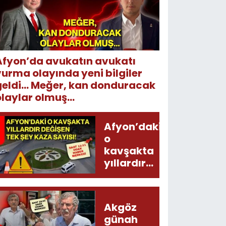
Afyon’da avukatın avukatı
vurma olayında yeni bilgiler
geldi... Meğer, kan donduracak
laylar olmuş...
Afyon’daki
o
kavşakta
yıllardır
değişen
tek şey
kaza
Akgöz
sayısı!
günah