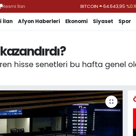
Resmi İlan
DOLAR
47,6006
%0.0
EURO
55,0250
%0.0
 İlan
Afyon Haberleri
Ekonomi
Siyaset
Spor
STERLİN
64,2398
%0.
GRAM ALTIN
6500.87
%0.1
 kazandırdı?
BİST100
13.799
%7
n hisse senetleri bu hafta genel olara