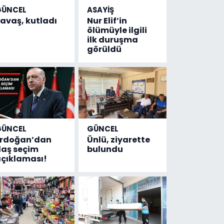
GÜNCEL
ASAYİŞ
avaş, kutladı
Nur Elif’in
ölümüyle ilgili
ilk duruşma
görüldü
GÜNCEL
GÜNCEL
Erdoğan’dan
Ünlü, ziyarette
laş seçim
bulundu
çıklaması!