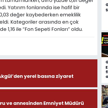
dan tamamlarken, avro yüzde 0,81 değer
i. Yatırım fonlarında ise hafif bir
S
e 0,03 değer kaybederken emeklilik
eldi. Kategoriler arasında en çok
e 1,16 ile “Fon Sepeti Fonları” oldu.
f
ül’den yerel basına ziyaret
a
ru ve annesinden Emniyet Müdürü