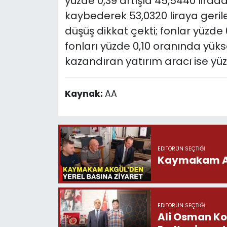
yüzde 0,39 artışla 45,5440 lira
kaybederek 53,0320 liraya geriled
düşüş dikkat çekti; fonlar yüzd
fonları yüzde 0,10 oranında yüks
kazandıran yatırım aracı ise yüzd
Kaynak:
AA
EDITÖRÜN SEÇTIĞI
Kaymakam Akg
EDITÖRÜN SEÇTIĞI
Ali Osman Ko