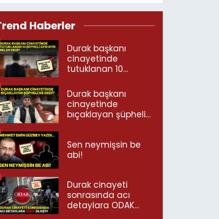
Trend Haberler
Durak başkanı
cinayetinde
tutuklanan 10
şüpheli ayrı ayrı
neler dedi?
Durak başkanı
cinayetinde
bıçaklayan şüpheli
ne dedi?
Sen neymişsin be
abi!
Durak cinayeti
sonrasında acı
detaylara ODAK
ulaştı!