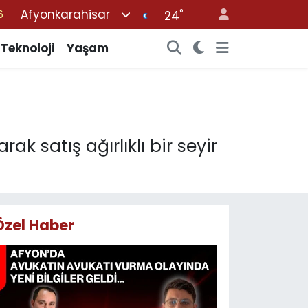
Afyonkarahisar
°
24
6
2
Teknoloji
Yaşam
2
2
0
k satış ağırlıklı bir seyir
Özel Haber