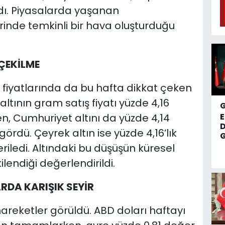
dı. Piyasalarda yaşanan
inde temkinli bir hava oluşturduğu
 ÇEKİLME
n fiyatlarında da bu hafta dikkat çeken
ltının gram satış fiyatı yüzde 4,16
ken, Cumhuriyet altını da yüzde 4,14
D
gördü. Çeyrek altın ise yüzde 4,16’lık
G
eriledi. Altındaki bu düşüşün küresel
ilendiği değerlendirildi.
ARDA KARIŞIK SEYİR
hareketler görüldü. ABD doları haftayı