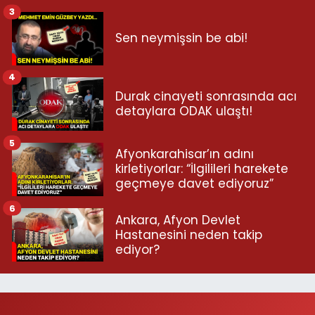
3
Sen neymişsin be abi!
4
Durak cinayeti sonrasında acı
detaylara ODAK ulaştı!
5
Afyonkarahisar’ın adını
kirletiyorlar: “İlgilileri harekete
geçmeye davet ediyoruz”
6
Ankara, Afyon Devlet
Hastanesini neden takip
ediyor?