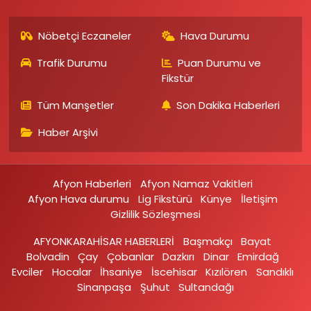
Nöbetçi Eczaneler
Hava Durumu
Trafik Durumu
Puan Durumu ve
Fikstür
Tüm Manşetler
Son Dakika Haberleri
Haber Arşivi
Afyon Haberleri
Afyon Namaz Vakitleri
Afyon Hava durumu
Lig Fikstürü
Künye
İletişim
Gizlilik Sözleşmesi
AFYONKARAHİSAR HABERLERİ
Başmakçı
Bayat
Bolvadin
Çay
Çobanlar
Dazkırı
Dinar
Emirdağ‎
Evciler‎
Hocalar
İhsaniye‎
İscehisar
Kızılören‎
Sandıklı‎
Sinanpaşa
Şuhut
Sultandağı