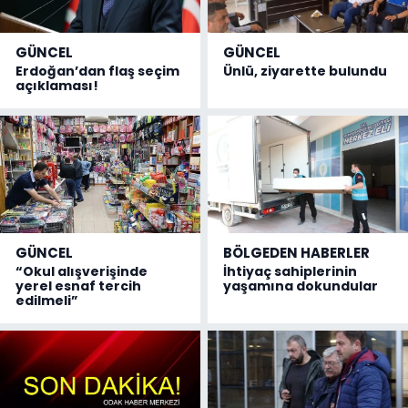
GÜNCEL
GÜNCEL
Erdoğan’dan flaş seçim
Ünlü, ziyarette bulundu
açıklaması!
GÜNCEL
BÖLGEDEN HABERLER
“Okul alışverişinde
İhtiyaç sahiplerinin
yerel esnaf tercih
yaşamına dokundular
edilmeli”