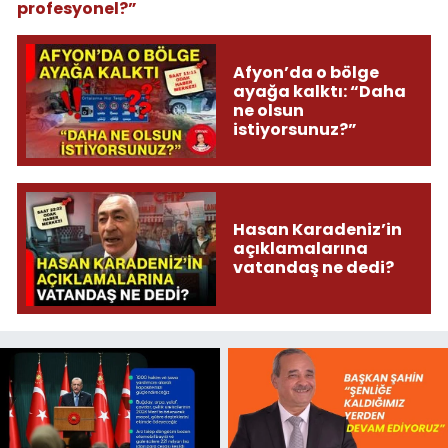
profesyonel?”
Afyon’da o bölge
ayağa kalktı: “Daha
ne olsun
istiyorsunuz?”
Hasan Karadeniz’in
açıklamalarına
vatandaş ne dedi?