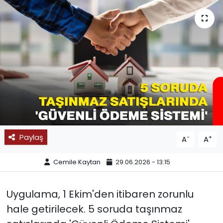
SPOR
11:11 MANŞET
Paylaş
-
+
A
A
Cemile Kaytan
29.06.2026 - 13:15
Uygulama, 1 Ekim'den itibaren zorunlu
hale getirilecek. 5 soruda taşınmaz