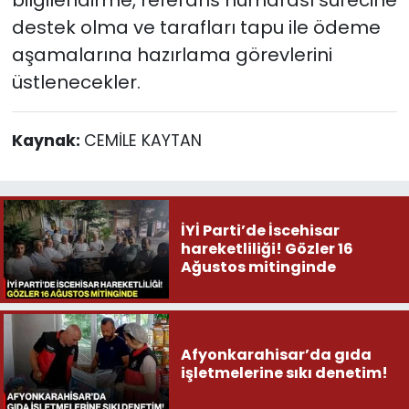
bilgilendirme, referans numarası sürecine
destek olma ve tarafları tapu ile ödeme
aşamalarına hazırlama görevlerini
üstlenecekler.
Kaynak:
CEMİLE KAYTAN
İYİ Parti’de İscehisar
hareketliliği! Gözler 16
Ağustos mitinginde
Afyonkarahisar’da gıda
işletmelerine sıkı denetim!