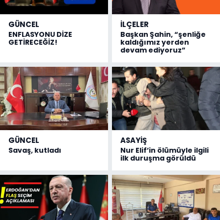
GÜNCEL
İLÇELER
ENFLASYONU DİZE
Başkan Şahin, “şenliğe
GETİRECEĞİZ!
kaldığımız yerden
devam ediyoruz”
GÜNCEL
ASAYİŞ
Savaş, kutladı
Nur Elif’in ölümüyle ilgili
ilk duruşma görüldü