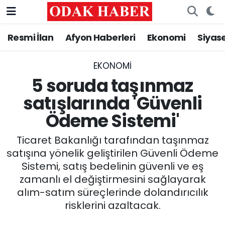
Resmi İlan
Afyon Haberleri
Ekonomi
Siyas
AFYONKARAHİSAR HABERLERİ
Nöbetçi Eczaneler
Resmi İlan
Hava Durumu
EKONOMI
5 soruda taşınmaz
ASAYİŞ
Trafik Durumu
satışlarında 'Güvenli
Ödeme Sistemi'
GÜNCEL
Süper Lig Puan Durumu ve Fikstür
Ticaret Bakanlığı tarafından taşınmaz
SİYASET
Tüm Manşetler
satışına yönelik geliştirilen Güvenli Ödeme
Sistemi, satış bedelinin güvenli ve eş
EĞİTİM
Son Dakika Haberleri
zamanlı el değiştirmesini sağlayarak
alım-satım süreçlerinde dolandırıcılık
MAGAZİN
Haber Arşivi
risklerini azaltacak.
SAĞLIK